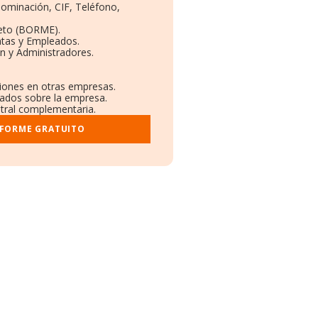
nominación, CIF, Teléfono,
eto (BORME).
ntas y Empleados.
n y Administradores.
ciones en otras empresas.
cados sobre la empresa.
istral complementaria.
NFORME GRATUITO