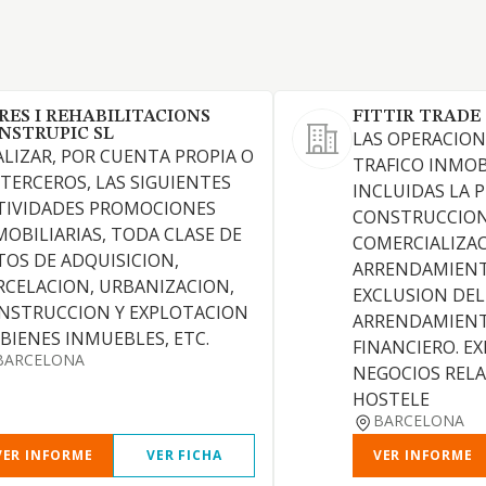
RES I REHABILITACIONS
FITTIR TRADE S
NSTRUPIC SL
LAS OPERACION
ALIZAR, POR CUENTA PROPIA O
TRAFICO INMOB
 TERCEROS, LAS SIGUIENTES
INCLUIDAS LA 
TIVIDADES PROMOCIONES
CONSTRUCCION
MOBILIARIAS, TODA CLASE DE
COMERCIALIZAC
TOS DE ADQUISICION,
ARRENDAMIEN
RCELACION, URBANIZACION,
EXCLUSION DEL
NSTRUCCION Y EXPLOTACION
ARRENDAMIENT
 BIENES INMUEBLES, ETC.
FINANCIERO. E
BARCELONA
NEGOCIOS REL
HOSTELE
BARCELONA
VER INFORME
VER FICHA
VER INFORME