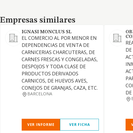
Empresas similares
Empresas similares
IGNASI MONCLUS SL
OB
CO
EL COMERCIO AL POR MENOR EN
RE
DEPENDENCIAS DE VENTA DE
DE
CARNICERIAS CHARCUTERAS, DE
AC
CARNES FRESCAS Y CONGELADAS,
IN
DESPOJOS Y TODA CLASE DE
AC
PRODUCTOS DERIVADOS
PA
CARNICOS, DE HUEVOS AVES,
CO
CONEJOS DE GRANJAS, CAZA, ETC.
DE
BARCELONA
VER INFORME
VER FICHA