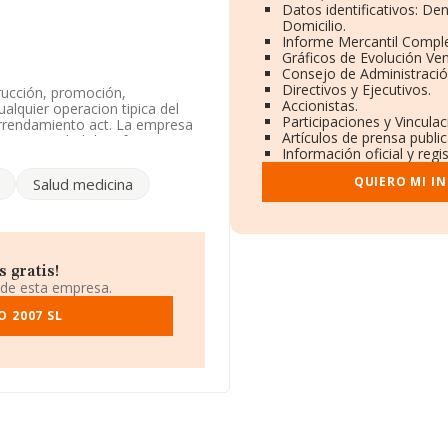
Datos identificativos: De
Domicilio.
Informe Mercantil Compl
Gráficos de Evolución Ve
Consejo de Administració
Directivos y Ejecutivos.
rucción, promoción,
Accionistas.
alquier operacion tipica del
Participaciones y Vincula
 arrendamiento act. La empresa
Artículos de prensa publi
 La actividad de referencia
Información oficial y reg
no tiene actividad en
QUIERO MI I
Salud medicina
n fiscal B17952888, se
o de Gava, en Barcelona,
 gratis!
 de esta empresa.
31.218 empresas, en el ámbito
os y la media entre todas las
 2007 SL
mpliar la información relativa a
de 20 años. La media de