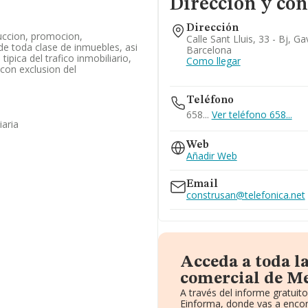
Dirección y con
Dirección
uccion, promocion,
Calle Sant Lluis, 33 - Bj, G
de toda clase de inmuebles, asi
Barcelona
ipica del trafico inmobiliario,
Como llegar
(con exclusion del
Teléfono
658...
Ver teléfono 658...
iaria
Web
Añadir Web
Email
construsan@telefonica.net
Acceda a toda l
comercial de Me
A través del informe gratui
Einforma, donde vas a encon