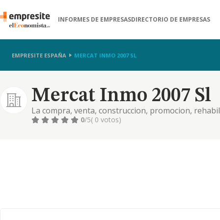
INFORMES DE EMPRESAS
DIRECTORIO DE EMPRESAS
EMPRESITE ESPAÑA
MERCAT INMO 2007 SL
Mercat Inmo 2007 Sl
La compra, venta, construccion, promocion, rehabil
como cualquier operacion tipica del trafico inmobili
0
/5
( 0 votos)
arrendamiento act