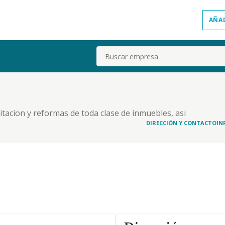
AÑA
Buscar
itacion y reformas de toda clase de inmuebles, asi
ario, incluso el arrendamiento (con exclusion del
DIRECCIÓN Y CONTACTO
IN