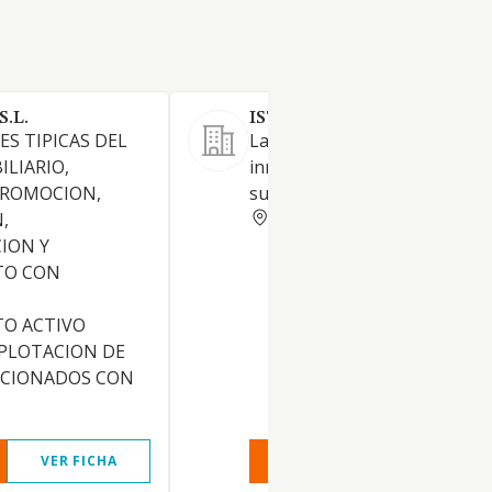
.L.
ISTE SL
ES TIPICAS DEL
La construcción y explotación
ILIARIO,
inmuebles urbanos con desti
PROMOCION,
su arriendo y venta.
BARCELONA
,
ION Y
TO CON
O ACTIVO
XPLOTACION DE
ACIONADOS CON
VER FICHA
VER INFORME
VER FIC