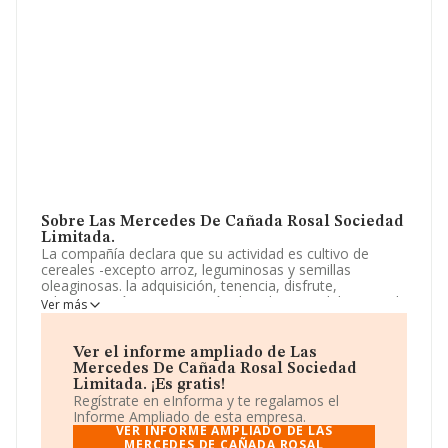
Sobre Las Mercedes De Cañada Rosal Sociedad
Limitada.
La compañía declara que su actividad es cultivo de
cereales -excepto arroz, leguminosas y semillas
oleaginosas. la adquisición, tenencia, disfrute,
administración y enajenación de valores mobiliarios y de
Ver más
cualquier tipo de títulos y activos financieros, pudiendo,
en general, realizar toda clase de actividades de
inversión mobiliaria.. La sociedad está inscrita en el
Ver el informe ampliado de Las
Registro Mercantil como Sociedad Limitada. Tiene
Mercedes De Cañada Rosal Sociedad
CNAE: 0111 - 'Cultivo de cereales (excepto arroz),
Limitada. ¡Es gratis!
leguminosas y semillas oleaginosas'. La compañía no
Regístrate en eInforma y te regalamos el
tiene actividad en mercados exteriores.
Informe Ampliado de esta empresa.
VER INFORME AMPLIADO DE LAS
La sociedad
Las Mercedes de Cañada Rosal
MERCEDES DE CAÑADA ROSAL