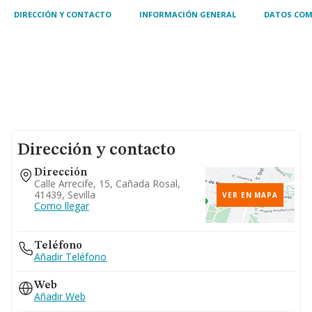
inversión mobiliaria. ..
DIRECCIÓN Y CONTACTO
INFORMACIÓN GENERAL
DATOS COM
Dirección y contacto
Dirección
Calle Arrecife, 15, Cañada Rosal,
41439, Sevilla
VER EN MAPA
Como llegar
Teléfono
Añadir Teléfono
Web
Añadir Web