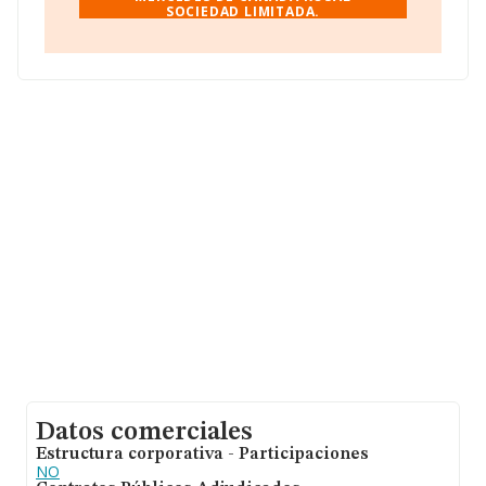
SOCIEDAD LIMITADA.
Sociedad Limitada
, B09674581, tiene su domicilio
social establecido en Calle Arrecife núm. 15, (41439), en
el municipio de Cañada Rosal, Sevilla, Andalucía.
En relación con el sector y disponiendo de los datos de
hasta 4.786 empresas, en el ámbito nacional la
facturación alcanza la cifra de 1.298 millones de euros y
se estima que el promedio de la facturación entre todas
las empresas es de 271 mil euros. En cuanto a la
información relativa a la provincia de Sevilla, en la base
de datos INFORMA constan 683 empresas, cuyas
ventas han alcanzado los 261 millones de euros. Por
último, con el fin de ampliar la información relativa al
ámbito de la empresa, los empleados de media son 3;
la antigüedad alcanza los 22 años desde la constitución.
Datos comerciales
Estructura corporativa - Participaciones
NO