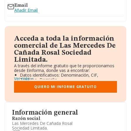
Email
Añadir Email
Acceda a toda la información
comercial de Las Mercedes De
Cañada Rosal Sociedad
Limitada.
A través del informe gratuito que te proporcionamos
desde Einforma, donde vas a encontrar:
Datos identificativos: Denominación, CIF,
Ver más
Teléfono, Domicilio.
Informe Mercantil Completo (BORME).
QUIERO MI INFORME GRATUITO
Gráficos de Evolución Ventas y Empleados.
Consejo de Administración y Administradores.
Directivos y Ejecutivos.
Accionistas.
Participaciones y Vinculaciones en otras empresas.
Información general
Artículos de prensa publicados sobre la empresa.
Información oficial y registral complementaria.
Razón social
Las Mercedes De Cañada Rosal
Sociedad Limitada.