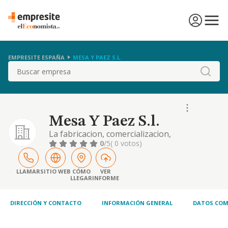
EMPRESITE ESPAÑA
MESA Y PAEZ S.L.
Buscar
Mesa Y Paez S.l.
La fabricacion, comercializacion,
distribucion, importacion y exportacion y
0
/5
( 0 votos)
comercio al por mayor y menor de material
deportivo.
LLAMAR
SITIO WEB
CÓMO
VER
LLEGAR
INFORME
DIRECCIÓN Y CONTACTO
INFORMACIÓN GENERAL
DATOS COM