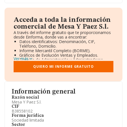
Acceda a toda la información
comercial de Mesa Y Paez S.l.
A través del informe gratuito que te proporcionamos
desde Einforma, donde vas a encontrar:
Datos identificativos: Denominación, CIF,
Teléfono, Domicilio.
Informe Mercantil Completo (BORME).
Gráficos de Evolución Ventas y Empleados.
Ver más
Consejo de Administración y Administradores.
Directivos y Ejecutivos.
QUIERO MI INFORME GRATUITO
Accionistas.
Participaciones y Vinculaciones en otras empresas.
Artículos de prensa publicados sobre la empresa.
Información oficial y registral complementaria.
Información general
Razón social
Mesa Y Paez S.l.
CIF
B38558102
Forma jurídica
Sociedad limitada
Sector