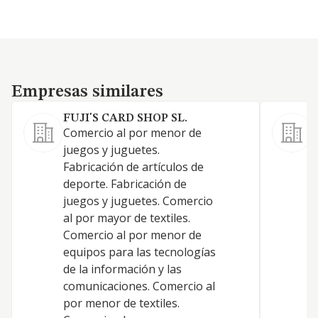
Empresas similares
Empresas similares
FUJI'S CARD SHOP SL.
S
Comercio al por menor de
o
juegos y juguetes.
r
Fabricación de artículos de
C
deporte. Fabricación de
j
juegos y juguetes. Comercio
C
al por mayor de textiles.
A
Comercio al por menor de
(
equipos para las tecnologías
a
de la información y las
p
comunicaciones. Comercio al
c
por menor de textiles.
n