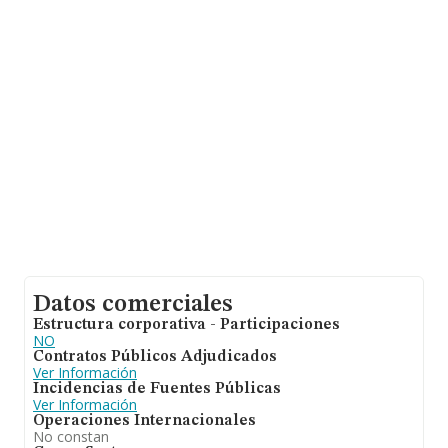
facturación de ventas entre todas las compañías
alcanza los 318 mil euros. En cuanto a la información
relativa a la provincia de Santa Cruz De Tenerife, en la
base de datos de INFORMA aparecen 59 empresas, con
ventas de hasta 29 millones de euros. Para aportar
ulterior información de interés en el ámbito sectorial, la
media de empleados de las empresas es de 2; la
antigüedad desde la constitución es de 18 años.
Datos comerciales
Estructura corporativa - Participaciones
NO
Contratos Públicos Adjudicados
Ver Información
Incidencias de Fuentes Públicas
Ver Información
Operaciones Internacionales
No constan