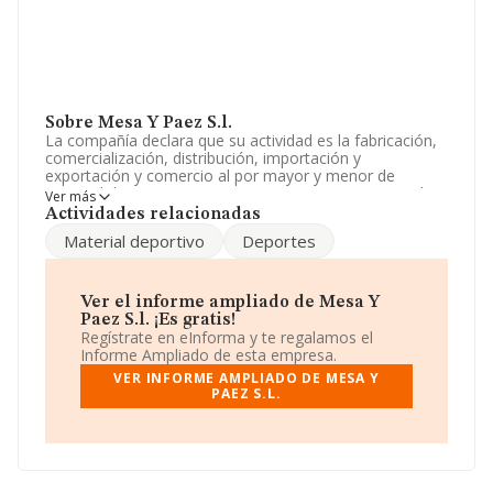
Sobre Mesa Y Paez S.l.
La compañía declara que su actividad es la fabricación,
comercialización, distribución, importación y
exportación y comercio al por mayor y menor de
material deportivo. La empresa aparece inscrita en el
Ver más
Registro Mercantil como Sociedad Limitada. Clasifica su
Actividades relacionadas
actividad CNAE como 'Comercio al por menor de
Material deportivo
Deportes
artículos deportivos en establecimientos
especializados', código 4764. La compañía no tiene
actividad en mercados exteriores.
Ver el informe ampliado de Mesa Y
Es posible ponerse en contacto con la empresa a través
Paez S.l. ¡Es gratis!
del teléfono 922308522.
Regístrate en eInforma y te regalamos el
Informe Ampliado de esta empresa.
La sociedad
Mesa y Paez S.L
, con número de
VER INFORME AMPLIADO DE MESA Y
identificación fiscal B38558102, tiene domicilio fiscal en
PAEZ S.L.
Calle Camino Real núm. 21, (38410), en el municipio de
Realejo Alto, en Santa Cruz De Tenerife, Islas Canarias.
En base a la información de la que dispone INFORMA
sobre 3.389 compañías, a nivel nacional la facturación
asciende a 1.079 millones de euros y la media de