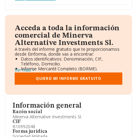
Acceda a toda la información
comercial de Minerva
Alternative Investments Sl.
A través del informe gratuito que te proporcionamos
desde Einforma, donde vas a encontrar:
Datos identificativos: Denominación, CIF,
Teléfono, Domicilio.
Informe Mercantil Completo (BORME).
Ver más
Gráficos de Evolución Ventas y Empleados.
Consejo de Administración y Administradores.
QUIERO MI INFORME GRATUITO
Directivos y Ejecutivos.
Accionistas.
Participaciones y Vinculaciones en otras empresas.
Artículos de prensa publicados sobre la empresa.
Información oficial y registral complementaria.
Información general
Razón social
Minerva Alternative Investments Sl.
CIF
B10992048
Forma jurídica
Sociedad limitada