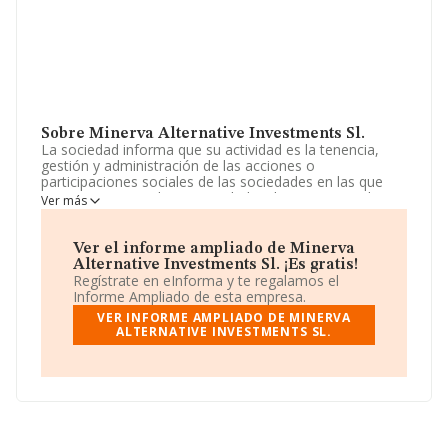
Sobre Minerva Alternative Investments Sl.
La sociedad informa que su actividad es la tenencia,
gestión y administración de las acciones o
participaciones sociales de las sociedades en las que
participa, centrando su actividad en la tenencia, cobro
Ver más
de dividendos y venta de las acciones o participaciones
sociales de dichas sociedades. La empresa es una
Sociedad Limitada. La actividad de referencia CNAE
Ver el informe ampliado de Minerva
corresponde a '%cnae%', cuyo Código es 6421. No
Alternative Investments Sl. ¡Es gratis!
realiza actividad de importación y/o exportación.
Regístrate en eInforma y te regalamos el
Informe Ampliado de esta empresa.
Su correo es
info@crescenta.com
. Puedes visitar su sitio
VER INFORME AMPLIADO DE MINERVA
web:
www.crescenta.com
.
ALTERNATIVE INVESTMENTS SL.
La empresa española
Minerva Alternative
Investments S.L
, con NIF B10992048, está situada en
Paseo Castellana núm. 163 Piso 3 Iz, (28046), Madrid,
Madrid.
En relación con el sector y disponiendo de los datos de