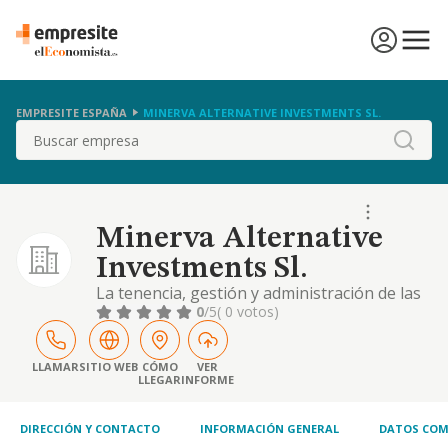
EMPRESITE ESPAÑA
MINERVA ALTERNATIVE INVESTMENTS SL.
Buscar
Minerva Alternative
Investments Sl.
La tenencia, gestión y administración de las
acciones o participaciones sociales de las
0
/5
( 0 votos)
sociedades en las que participa, centrando
su actividad en la tenencia, cobro de
dividendos y venta de las acciones o
LLAMAR
SITIO WEB
CÓMO
VER
LLEGAR
INFORME
participaciones sociales de dichas sociedades
DIRECCIÓN Y CONTACTO
INFORMACIÓN GENERAL
DATOS COM