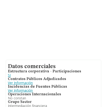
hasta 45.306 empresas, en el ámbito nacional la
facturación alcanza la cifra de 71.120 millones de euros
y se calcula un promedio de facturación de 1 millón de
euros entre todas las compañías. En cuanto a la
información relativa a la provincia de Madrid, en la base
de datos INFORMA constan 15382 empresas, cuyas
ventas en 2022 han alcanzado los 34.660 millones de
euros. Como información adicional de interés, la
antigüedad desde la constitución es de 8 años. Los
empleados de media son 2.
Datos comerciales
Estructura corporativa - Participaciones
SI
Contratos Públicos Adjudicados
Ver Información
Incidencias de Fuentes Públicas
Ver Información
Operaciones Internacionales
No constan
Grupo Sector
Intermediación financiera