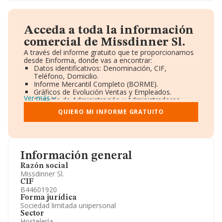
Acceda a toda la información
comercial de Missdinner Sl.
A través del informe gratuito que te proporcionamos
desde Einforma, donde vas a encontrar:
Datos identificativos: Denominación, CIF,
Teléfono, Domicilio.
Informe Mercantil Completo (BORME).
Gráficos de Evolución Ventas y Empleados.
Ver más
Consejo de Administración y Administradores.
Directivos y Ejecutivos.
QUIERO MI INFORME GRATUITO
Accionistas.
Participaciones y Vinculaciones en otras empresas.
Artículos de prensa publicados sobre la empresa.
Información oficial y registral complementaria.
Información general
Razón social
Missdinner Sl.
CIF
B44601920
Forma jurídica
Sociedad limitada unipersonal
Sector
Hostelería