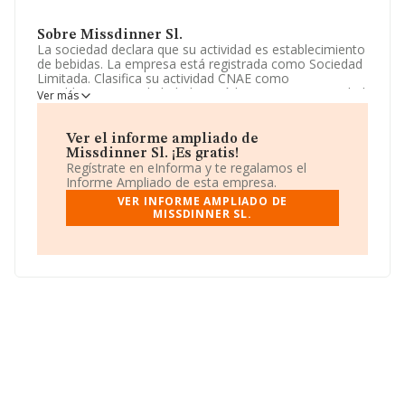
Sobre Missdinner Sl.
La sociedad declara que su actividad es establecimiento
de bebidas. La empresa está registrada como Sociedad
Limitada. Clasifica su actividad CNAE como
'Establecimientos de bebidas', código 5630. La sociedad
Ver más
no tiene actividad en mercados exteriores.
La sociedad
Missdinner S.L
, con CIF B44601920, tiene
Ver el informe ampliado de
su domicilio social establecido en Calle Marques
Missdinner Sl. ¡Es gratis!
D'asprella núm. 43 1, (03201), en el municipio de Elche,
Regístrate en eInforma y te regalamos el
en Alicante, Comunidad Valenciana.
Informe Ampliado de esta empresa.
VER INFORME AMPLIADO DE
En base a la información de la que dispone INFORMA
MISSDINNER SL.
sobre 66.566 compañías, en el ámbito nacional la
facturación alcanza la cifra de 5.524 millones de euros y
se calcula un promedio de facturación de 82 mil euros
entre todas las compañías. Por último, con el fin de
ampliar la información relativa al ámbito de la empresa,
la antigüedad desde la constitución es de 16 años. La
media de empleados es de 2.