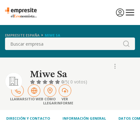
EMPRESITE ESPAÑA
MIWE SA
Buscar
Miwe Sa
0
/5
( 0 votos)
LLAMAR
SITIO WEB
CÓMO
VER
LLEGAR
INFORME
DIRECCIÓN Y CONTACTO
INFORMACIÓN GENERAL
DATOS COM