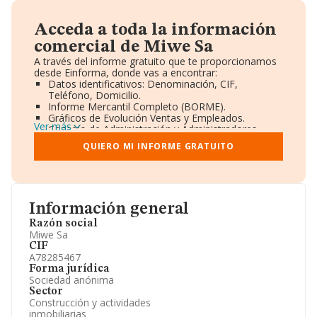
Acceda a toda la información
comercial de Miwe Sa
A través del informe gratuito que te proporcionamos
desde Einforma, donde vas a encontrar:
Datos identificativos: Denominación, CIF,
Teléfono, Domicilio.
Informe Mercantil Completo (BORME).
Gráficos de Evolución Ventas y Empleados.
Ver más
Consejo de Administración y Administradores.
Directivos y Ejecutivos.
QUIERO MI INFORME GRATUITO
Accionistas.
Participaciones y Vinculaciones en otras empresas.
Artículos de prensa publicados sobre la empresa.
Información oficial y registral complementaria.
Información general
Razón social
Miwe Sa
CIF
A78285467
Forma jurídica
Sociedad anónima
Sector
Construcción y actividades
inmobiliarias