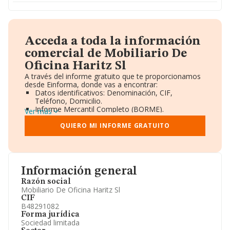
Acceda a toda la información
comercial de Mobiliario De
Oficina Haritz Sl
A través del informe gratuito que te proporcionamos
desde Einforma, donde vas a encontrar:
Datos identificativos: Denominación, CIF,
Teléfono, Domicilio.
Informe Mercantil Completo (BORME).
Ver más
Gráficos de Evolución Ventas y Empleados.
Consejo de Administración y Administradores.
QUIERO MI INFORME GRATUITO
Directivos y Ejecutivos.
Accionistas.
Participaciones y Vinculaciones en otras empresas.
Artículos de prensa publicados sobre la empresa.
Información oficial y registral complementaria.
Información general
Razón social
Mobiliario De Oficina Haritz Sl
CIF
B48291082
Forma jurídica
Sociedad limitada