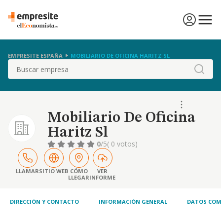
EMPRESITE ESPAÑA
MOBILIARIO DE OFICINA HARITZ SL
Buscar
Mobiliario De Oficina
Haritz Sl
0
/5
( 0 votos)
LLAMAR
SITIO WEB
CÓMO
VER
LLEGAR
INFORME
DIRECCIÓN Y CONTACTO
INFORMACIÓN GENERAL
DATOS COM