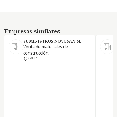
Empresas similares
Empresas similares
SUMINISTROS NOVOSAN SL
Venta de materiales de
A
construcción.
d
CADIZ
b
s
j
c
e
n
r
r
o