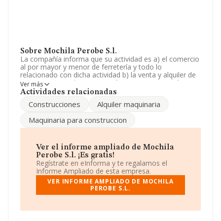
Sobre Mochila Perobe S.l.
La compañía informa que su actividad es a) el comercio
al por mayor y menor de ferretería y todo lo
relacionado con dicha actividad b) la venta y alquiler de
maquinaria para la construcción. La empresa está
Ver más
registrada como Sociedad Limitada. La actividad de
Actividades relacionadas
referencia CNAE corresponde a '%cnae%', cuyo Código
Construcciones
Alquiler maquinaria
es 4683. La sociedad no tiene actividad en mercados
exteriores.
Maquinaria para construccion
La empresa
Mochila Perobe S.L
, con NIF B11487659,
se encuentra en Avenida Santa María Del Mar núm. 9,
(11500), El Puerto De Santa María, en Cádiz, Andalucía.
Ver el informe ampliado de Mochila
Perobe S.l. ¡Es gratis!
En base a la información de la que dispone INFORMA
Regístrate en eInforma y te regalamos el
sobre 20.345 compañías, en el ámbito nacional la
Informe Ampliado de esta empresa.
facturación alcanza la cifra de 21.890 millones de euros
VER INFORME AMPLIADO DE MOCHILA
y el promedio de la facturación de ventas entre todas
PEROBE S.L.
las compañías asciende a los 1 millón de euros.
Respecto a la información de la provincia (hablamos de
Cádiz), en la base de datos de INFORMA aparecen 390
empresas, con ventas de 157 millones de euros. Con el