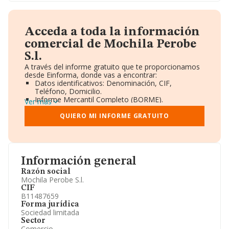
Acceda a toda la información
comercial de Mochila Perobe
S.l.
A través del informe gratuito que te proporcionamos
desde Einforma, donde vas a encontrar:
Datos identificativos: Denominación, CIF,
Teléfono, Domicilio.
Informe Mercantil Completo (BORME).
Ver más
Gráficos de Evolución Ventas y Empleados.
Consejo de Administración y Administradores.
QUIERO MI INFORME GRATUITO
Directivos y Ejecutivos.
Accionistas.
Participaciones y Vinculaciones en otras empresas.
Artículos de prensa publicados sobre la empresa.
Información oficial y registral complementaria.
Información general
Razón social
Mochila Perobe S.l.
CIF
B11487659
Forma jurídica
Sociedad limitada
Sector
Comercio