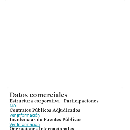
fin de ampliar la información relativa a las compañías, la
media de antigüedad desde la constitución es de 20
años. La media de empleados de las empresas es de 4.
Datos comerciales
Estructura corporativa - Participaciones
NO
Contratos Públicos Adjudicados
Ver Información
Incidencias de Fuentes Públicas
Ver Información
Operaciones Internacionales