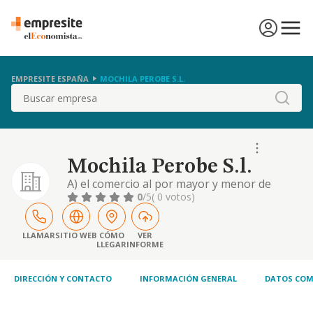
EMPRESITE ESPAÑA
MOCHILA PEROBE S.L.
Buscar
Mochila Perobe S.l.
A) el comercio al por mayor y menor de
ferreteria y todo lo relacionado con dicha
0
/5
( 0 votos)
actividad b) la venta y alquiler de maquinaria
para la construccion
LLAMAR
SITIO WEB
CÓMO
VER
LLEGAR
INFORME
DIRECCIÓN Y CONTACTO
INFORMACIÓN GENERAL
DATOS COM