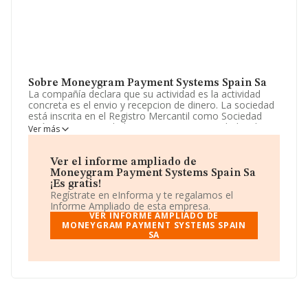
Sobre Moneygram Payment Systems Spain Sa
La compañía declara que su actividad es la actividad
concreta es el envio y recepcion de dinero. La sociedad
está inscrita en el Registro Mercantil como Sociedad
Anónima. Su actividad CNAE es 'Otras actividades de
Ver más
apoyo a las empresas n.c.o.p.' con código 8299. La
compañía es importadora y exportadora.
Ver el informe ampliado de
De acuerdo con la Recomendación 2003/361/CE de la
Moneygram Payment Systems Spain Sa
Comisión, de 6 de mayo de 2003, sobre la definición de
¡Es gratis!
microempresas, pequeñas y medianas empresas, la
Regístrate en eInforma y te regalamos el
compañía se encuadra como microempresa. Conforme
Informe Ampliado de esta empresa.
a la información disponible, se puede afirmar que la
VER INFORME AMPLIADO DE
compañía ha experimentado un retroceso respecto al
MONEYGRAM PAYMENT SYSTEMS SPAIN
SA
año anterior (2024). En relación con el ebitda, ha
disminuido un 9%. Ha tenido un descenso en ventas del
9% y la empresa ha tenido una caída del 66% en
resultados. El número de empleados ha sido el mismo
con respecto al 2024 y según los datos a disposición de
INFORMA, ha tenido un número de empleados por
debajo de la media de sector.