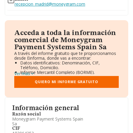
recepcion_madrid@moneygram.com
Acceda a toda la información
comercial de Moneygram
Payment Systems Spain Sa
A través del informe gratuito que te proporcionamos
desde Einforma, donde vas a encontrar:
Datos identificativos: Denominación, CIF,
Teléfono, Domicilio.
Informe Mercantil Completo (BORME).
Ver más
Gráficos de Evolución Ventas y Empleados.
Consejo de Administración y Administradores.
QUIERO MI INFORME GRATUITO
Directivos y Ejecutivos.
Accionistas.
Participaciones y Vinculaciones en otras empresas.
Artículos de prensa publicados sobre la empresa.
Información oficial y registral complementaria.
Información general
Razón social
Moneygram Payment Systems Spain
Sa
CIF