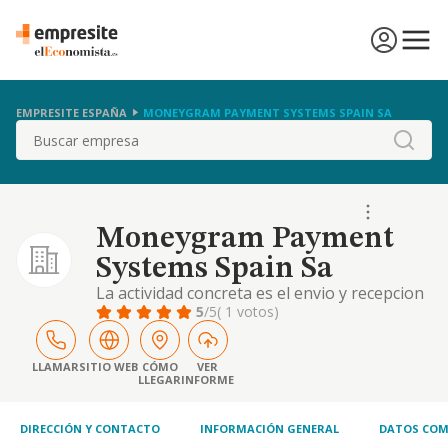
EMPRESITE ESPAÑA
MONEYGRAM PAYMENT SYSTEMS SPAIN SA
Buscar
Moneygram Payment
Systems Spain Sa
La actividad concreta es el envio y recepcion
de dinero.
5
/5
( 1 votos)
LLAMAR
SITIO WEB
CÓMO
VER
LLEGAR
INFORME
DIRECCIÓN Y CONTACTO
INFORMACIÓN GENERAL
DATOS COM