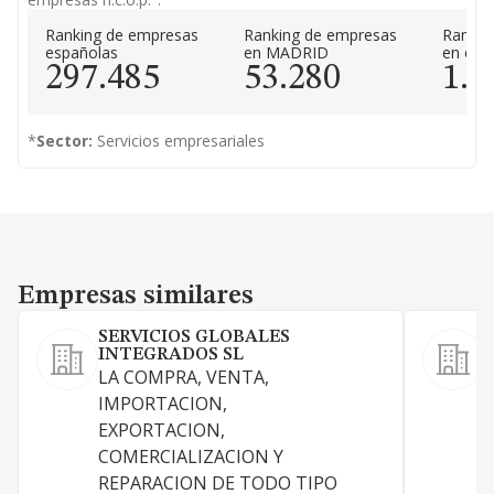
Ranking de empresas
Ranking de empresas
Rankin
españolas
en MADRID
en el 
297.485
53.280
1.4
*
Sector:
Servicios empresariales
Empresas similares
Empresas similares
SERVICIOS GLOBALES
INTEGRADOS SL
LA COMPRA, VENTA,
IMPORTACION,
EXPORTACION,
COMERCIALIZACION Y
D
REPARACION DE TODO TIPO