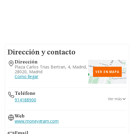
Dirección y contacto
Dirección
Plaza Carlos Trias Bertran, 4, Madrid,
28020, Madrid
VER EN MAPA
Como llegar
Teléfono
Ver más
914188900
900101488
Web
900900383
www.moneygram.com
Email