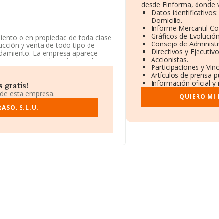
desde Einforma, donde v
Datos identificativos
Domicilio.
Informe Mercantil C
Gráficos de Evolució
iento o en propiedad de toda clase
Consejo de Administr
rucción y venta de todo tipo de
Directivos y Ejecutivo
rendamiento. La empresa aparece
Accionistas.
NAE: 0111 - 'Cultivo de cereales
Participaciones y Vin
ía no tiene actividad en mercados
Artículos de prensa p
Información oficial y
 gratis!
los datos disponibles en INFORMA,
 de esta empresa.
QUIERO MI
ASO, S.L.U.
a mejorado en el ranking sectorial
unas de las empresas que la superan
 Sociedad Limitada
y
Explotacion
sas que están más abajo:
Corbasa
9.673 al 347.113 en el ranking
son las compañías que la adelantan
dad Limitada
; por debajo (a nivel
s Sociedad Limitada
y
 mejorado de 379 puestos, pasando
 encuentra en Carretera Pp-4102 Pk
-león.