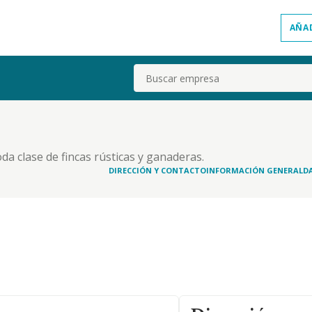
AÑA
Buscar
a clase de fincas rústicas y ganaderas.
todo tipo de edificaciones que sobre las fincas se
DIRECCIÓN Y CONTACTO
INFORMACIÓN GENERAL
D