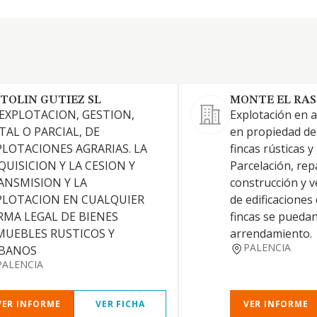
TOLIN GUTIEZ SL
MONTE EL RASO,
 EXPLOTACION, GESTION,
Explotación en 
TAL O PARCIAL, DE
en propiedad de
PLOTACIONES AGRARIAS. LA
fincas rústicas 
QUISICION Y LA CESION Y
Parcelación, rep
ANSMISION Y LA
construcción y v
PLOTACION EN CUALQUIER
de edificaciones
RMA LEGAL DE BIENES
fincas se puedan
MUEBLES RUSTICOS Y
arrendamiento.
PALENCIA
BANOS
PALENCIA
VER INFORME
VER FICHA
VER INFORME