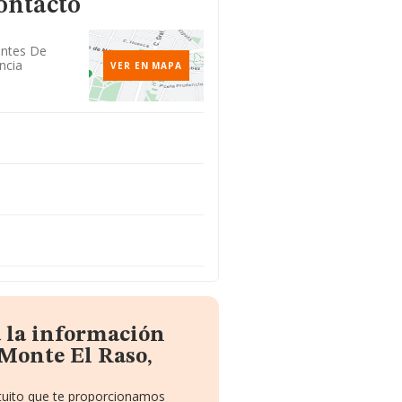
ontacto
entes De
ncia
VER EN MAPA
a la información
Monte El Raso,
atuito que te proporcionamos