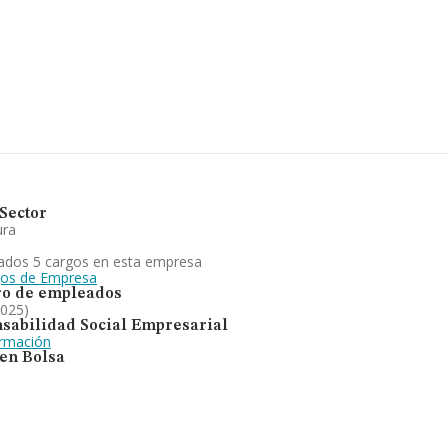
compañías, a nivel nacional la
l promedio de la facturación entre
ación de la provincia de Palencia,
entas en 2024 han alcanzado los 7
r, en 2024, la antigüedad desde la
 enfocada en explotación en
ganaderas. parcelación,
s que sobre las fincas se puedan
ia de Palencia, la empresa ha
Sector
ura
ados 5 cargos en esta empresa
gos de Empresa
o de empleados
2025)
sabilidad Social Empresarial
ormación
 en Bolsa