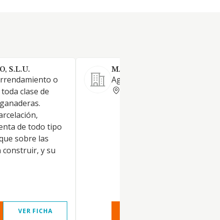
 S.L.U.
MACINTOS SL
arrendamiento o
Agricultura de cereal
PALENCIA
 toda clase de
y ganaderas.
arcelación,
enta de todo tipo
 que sobre las
 construir, y su
VER FICHA
VER INFORME
VER FIC