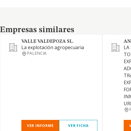
Empresas similares
Empresas similares
VALLE VALDEPOZA SL.
AN
La explotación agropecuaria
LA
PALENCIA
TO
EX
AD
TR
EX
FO
IN
UR
VER INFORME
VER FICHA