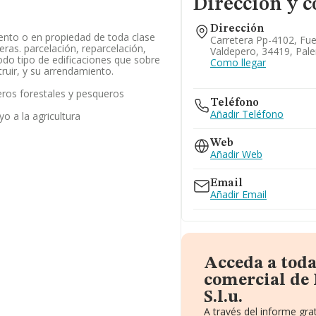
Dirección y c
Dirección
ento o en propiedad de toda clase
Carretera Pp-4102, Fu
eras. parcelación, reparcelación,
Valdepero, 34419, Pale
odo tipo de edificaciones que sobre
Como llegar
ruir, y su arrendamiento.
eros forestales y pesqueros
Teléfono
Añadir Teléfono
o a la agricultura
Web
Añadir Web
Email
Añadir Email
Acceda a tod
comercial de 
S.l.u.
A través del informe gr