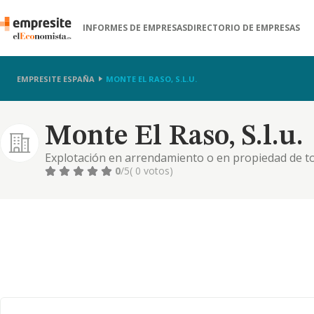
INFORMES DE EMPRESAS
DIRECTORIO DE EMPRESAS
EMPRESITE ESPAÑA
MONTE EL RASO, S.L.U.
Monte El Raso, S.l.u.
Explotación en arrendamiento o en propiedad de tod
parcelación, reparcelación, construcción y venta de 
0
/5
( 0 votos)
puedan construir, y su arrendamiento.