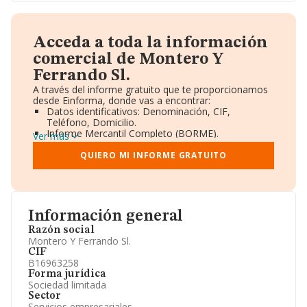
Acceda a toda la información
comercial de Montero Y
Ferrando Sl.
A través del informe gratuito que te proporcionamos
desde Einforma, donde vas a encontrar:
Datos identificativos: Denominación, CIF,
Teléfono, Domicilio.
Informe Mercantil Completo (BORME).
Ver más
Gráficos de Evolución Ventas y Empleados.
Consejo de Administración y Administradores.
QUIERO MI INFORME GRATUITO
Directivos y Ejecutivos.
Accionistas.
Participaciones y Vinculaciones en otras empresas.
Artículos de prensa publicados sobre la empresa.
Información oficial y registral complementaria.
Información general
Razón social
Montero Y Ferrando Sl.
CIF
B16963258
Forma jurídica
Sociedad limitada
Sector
Servicios empresariales