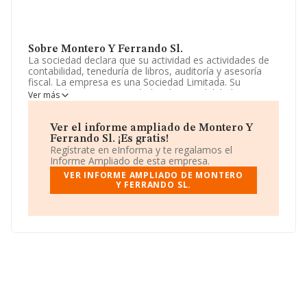
Sobre Montero Y Ferrando Sl.
La sociedad declara que su actividad es actividades de
contabilidad, teneduría de libros, auditoría y asesoría
fiscal. La empresa es una Sociedad Limitada. Su
actividad CNAE es 'Actividades de contabilidad,
Ver más
teneduría de libros, auditoría y asesoría fiscal' con
código 6920. La empresa no tiene actividad en
mercados exteriores.
Ver el informe ampliado de Montero Y
Ferrando Sl. ¡Es gratis!
La web es
www.monteroferrando.com
.
Regístrate en eInforma y te regalamos el
Informe Ampliado de esta empresa.
La compañía
Montero y Ferrando S.L
, con CIF
VER INFORME AMPLIADO DE MONTERO
B16963258, está situada en Calle Adela Gines núm. 23,
Y FERRANDO SL.
(28750), San Agustín Del Guadalix, Madrid.
Con los datos a disposición de INFORMA sobre 56.819
empresas pertenecientes al sector, en el ámbito
nacional la facturación alcanza la cifra de 14.430
millones de euros y se estima que el promedio de la
facturación entre todas las empresas es de 253 mil
euros. En relación con la información de la provincia de
Madrid, en la base de datos INFORMA constan 14499
empresas, cuyas ventas han alcanzado los 6.042
millones de euros. Como información adicional de