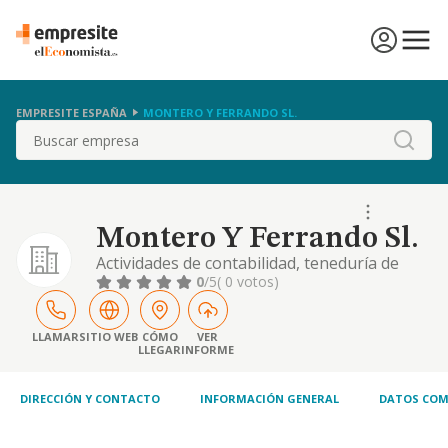
EMPRESITE ESPAÑA
MONTERO Y FERRANDO SL.
Buscar
Montero Y Ferrando Sl.
Actividades de contabilidad, teneduría de
libros, auditoría y asesoría fiscal
0
/5
( 0 votos)
LLAMAR
SITIO WEB
CÓMO
VER
LLEGAR
INFORME
DIRECCIÓN Y CONTACTO
INFORMACIÓN GENERAL
DATOS COM