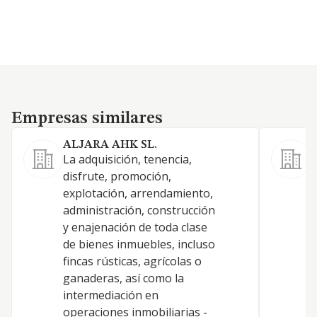
Empresas similares
Empresas similares
ALJARA AHK SL.
La adquisición, tenencia,
L
disfrute, promoción,
-
explotación, arrendamiento,
a
administración, construcción
t
y enajenación de toda clase
c
de bienes inmuebles, incluso
r
fincas rústicas, agrícolas o
p
ganaderas, así como la
d
intermediación en
c
operaciones inmobiliarias -