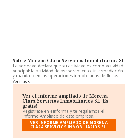
Sobre Morena Clara Servicios Inmobiliarios Sl.
La sociedad declara que su actividad es como actividad
principal: la actividad de asesoramiento, intermediación
y mandato en las operaciones inmobiliarias de fincas
urbanas y rústicas así como la compra y venta de
Ver más
inmuebles, administración de terrenos urbanos y
rústicos, prestación de servicios urbanísticos y la
rehabilitación de dichos i. La empresa es una Sociedad
Ver el informe ampliado de Morena
Limitada. Su CNAE corresponde a 6831 con código
Clara Servicios Inmobiliarios Sl. ¡Es
'Agentes de la propiedad inmobiliaria'. La compañía no
gratis!
tiene actividad en mercados exteriores.
Regístrate en eInforma y te regalamos el
Informe Ampliado de esta empresa.
La compañía
Morena Clara Servicios Inmobiliarios
VER INFORME AMPLIADO DE MORENA
S.L
, con número de identificación fiscal B05386917,
CLARA SERVICIOS INMOBILIARIOS SL.
está situada en Calle Dionisio Alcalá Galiano núm. 12 Bj
Iz, (14940), Cabra, Córdoba, Andalucía.