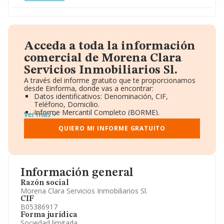
Acceda a toda la información
comercial de Morena Clara
Servicios Inmobiliarios Sl.
A través del informe gratuito que te proporcionamos
desde Einforma, donde vas a encontrar:
Datos identificativos: Denominación, CIF,
Teléfono, Domicilio.
Informe Mercantil Completo (BORME).
Ver más
Gráficos de Evolución Ventas y Empleados.
Consejo de Administración y Administradores.
QUIERO MI INFORME GRATUITO
Directivos y Ejecutivos.
Accionistas.
Participaciones y Vinculaciones en otras empresas.
Artículos de prensa publicados sobre la empresa.
Información oficial y registral complementaria.
Información general
Razón social
Morena Clara Servicios Inmobiliarios Sl.
CIF
B05386917
Forma jurídica
Sociedad limitada