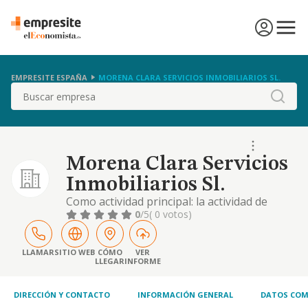
EMPRESITE ESPAÑA
MORENA CLARA SERVICIOS INMOBILIARIOS SL.
Buscar
Morena Clara Servicios
Inmobiliarios Sl.
Como actividad principal: la actividad de
asesoramiento, intermediación y mandato
0
/5
( 0 votos)
en las operaciones inmobiliarias de fincas
urbanas y rústicas así como la compra y
venta de inmuebles, administración de
LLAMAR
SITIO WEB
CÓMO
VER
LLEGAR
INFORME
terrenos urbanos y rústicos, prestación de
servicios urbanísticos y la rehabilitación de
dichos i.
DIRECCIÓN Y CONTACTO
INFORMACIÓN GENERAL
DATOS COM