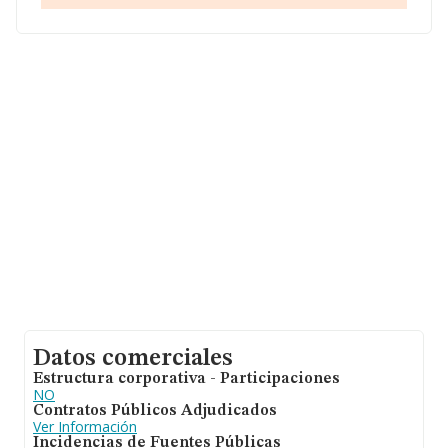
En relación con el sector y disponiendo de los datos de
hasta 54.122 empresas, a nivel nacional la facturación
asciende a 4.318 millones de euros y se calcula un
promedio de facturación de 79 mil euros entre todas las
compañías. Respecto a la información de la provincia
(hablamos de Córdoba), en la base de datos INFORMA
constan 479 empresas, con ventas de hasta 17 millones
de euros. Por último, con el fin de ampliar la
información relativa al ámbito de la empresa, la media
de empleados de las empresas es de 1; la antigüedad
desde la constitución es de 7 años.
Datos comerciales
Estructura corporativa - Participaciones
NO
Contratos Públicos Adjudicados
Ver Información
Incidencias de Fuentes Públicas