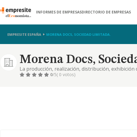
INFORMES DE EMPRESAS
DIRECTORIO DE EMPRESAS
EMPRESITE ESPAÑA
MORENA DOCS, SOCIEDAD LIMITADA.
Morena Docs, Socied
La producción, realización, distribución, exhibició
cinematográficos, series de televisión, documentale
0
/5
( 0 votos)
relacionadas con el cine, la televisión, el teatro..