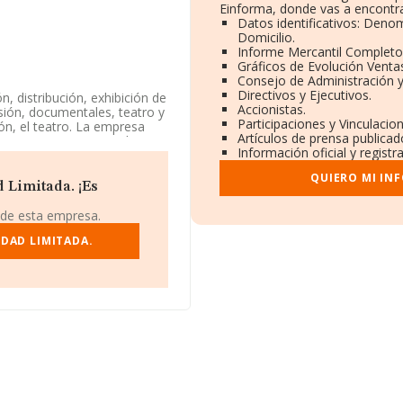
Einforma, donde vas a encontra
Datos identificativos: Deno
Domicilio.
Informe Mercantil Complet
Gráficos de Evolución Venta
Consejo de Administración y
Directivos y Ejecutivos.
, distribución, exhibición de
Accionistas.
sión, documentales, teatro y
Participaciones y Vinculaci
ión, el teatro. La empresa
Artículos de prensa publica
da. Su CNAE corresponde a
Información oficial y regist
 vídeo'. La empresa no tiene
QUIERO MI IN
 Limitada. ¡Es
, tiene su domicilio social
icipio de Telde, provincia de
 de esta empresa.
DAD LIMITADA.
rtenecientes al sector, a
 la media entre todas las
ón relativa a la provincia de
, con ventas de 53 millones
o sectorial, la media de
nstitución.