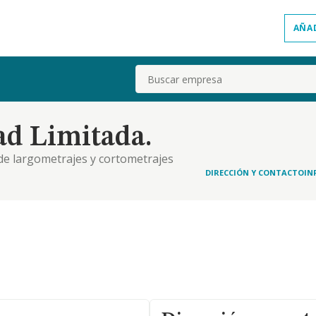
AÑA
Buscar
ad Limitada.
n de largometrajes y cortometrajes
s, teatro y en general cualesquiera obras
DIRECCIÓN Y CONTACTO
IN