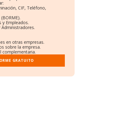
r:
minación, CIF, Teléfono,
o (BORME).
s y Empleados.
 Administradores.
ones en otras empresas.
dos sobre la empresa.
ral complementaria.
FORME GRATUITO