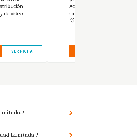
istribución
Actividades de distribución
y de vídeo
cinematográfica y de video
PALMAS
VER FICHA
VER INFORME
VER FIC
Limitada.?
edad Limitada.?