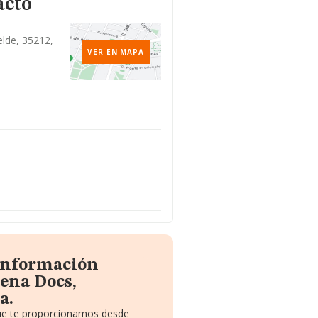
acto
elde, 35212,
VER EN MAPA
 información
ena Docs,
a.
que te proporcionamos desde