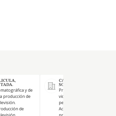
LICULA,
CATHEDRALE LA PELICULA
ITADA.
SOCIEDAD LIMITADA.
ematográfica y de
Producción cinematográfica y
la producción de
video, así como la producción
levisión.
películas para televisión.
roducción de
Actividades de producción de
levisión.
programas de televisión.