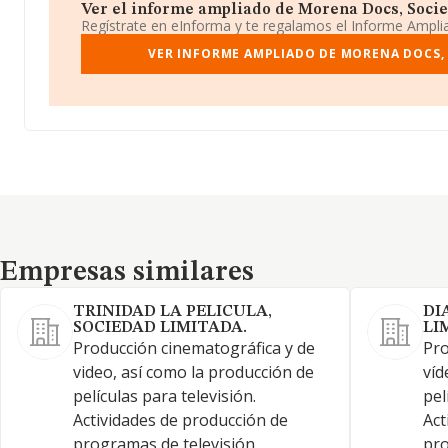
Ver el informe ampliado de Morena Docs, Socied
Regístrate en eInforma y te regalamos el Informe Ampl
VER INFORME AMPLIADO DE MORENA DOCS, 
Empresas similares
Empresas similares
TRINIDAD LA PELICULA,
DI
SOCIEDAD LIMITADA.
LI
Producción cinematográfica y de
Pro
video, así como la producción de
víd
películas para televisión.
pel
Actividades de producción de
Act
programas de televisión.
pro