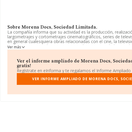
Sobre Morena Docs, Sociedad Limitada.
La compañía informa que su actividad es la producción, realización
largometrajes y cortometrajes cinematográficos, series de televi
en general cualesquiera obras relacionadas con el cine, la televis
aparece inscrita en el Registro Mercantil como Sociedad Limita
Ver más
5915 con código 'Actividades de producción cinematográfica y de
actividad en mercados exteriores.
Ver el informe ampliado de Morena Docs, Sociedad
La compañía
Morena Docs, Sociedad Limitada
, CIF B75314633
gratis!
establecido en Calle Pascua núm. 52 Piso 2 Iz, (35212), en el mun
Regístrate en eInforma y te regalamos el Informe Ampliado
Las Palmas, Islas Canarias.
VER INFORME AMPLIADO DE MORENA DOCS, SOCIE
Con los datos a disposición de INFORMA sobre 9.483 empresas pe
nivel nacional la facturación asciende a 2.639 millones de euros y
compañías es de 278 mil euros de ventas. En cuanto a la informaci
Las Palmas, en la base de datos INFORMA constan 289 empresas
de euros. Para aportar ulterior información de interés en el ámbit
empleados es de 2; la antigüedad alcanza los 12 años desde la co