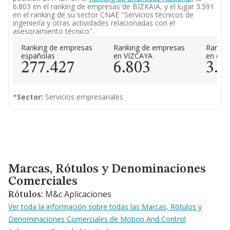
6.803 en el ranking de empresas de BIZKAIA, y el lugar 3.591
en el ranking de su sector CNAE "Servicios técnicos de
ingeniería y otras actividades relacionadas con el
asesoramiento técnico".
Ranking de empresas
Ranking de empresas
Rankin
españolas
en VIZCAYA
en el 
277.427
6.803
3.5
*
Sector:
Servicios empresariales
Marcas, Rótulos y Denominaciones Comerciales
Marcas, Rótulos y Denominaciones
Comerciales
M&c Aplicaciones
Rótulos:
Ver toda la información sobre todas las Marcas, Rótulos y
Denominaciones Comerciales de Motion And Control