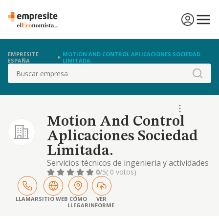
EMPRESITE
MOTION AND CONTROL APLICACIONES SOCIEDAD
ESPAÑA
LIMITADA.
Buscar
Motion And Control
Aplicaciones Sociedad
Limitada.
Servicios técnicos de ingenieria y actividades
relacionadas con el asesoramiento tecnico.
0
/5
( 0 votos)
contrata y subcontrata de trabajos electricos
o mecanicos
LLAMAR
SITIO WEB
CÓMO
VER
LLEGAR
INFORME