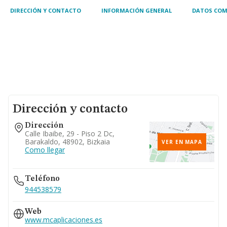
DIRECCIÓN Y CONTACTO
INFORMACIÓN GENERAL
DATOS COM
Dirección y contacto
Dirección
Calle Ibaibe, 29 - Piso 2 Dc,
Barakaldo, 48902, Bizkaia
VER EN MAPA
Como llegar
Teléfono
944538579
Web
www.mcaplicaciones.es