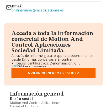
Email
cristina.lamas@mcaplicaciones.es
Acceda a toda la información
comercial de Motion And
Control Aplicaciones
Sociedad Limitada.
A través del informe gratuito que te proporcionamos
desde Einforma, donde vas a encontrar:
Datos identificativos: Denominación, CIF,
Ver más
Teléfono, Domicilio.
Informe Mercantil Completo (BORME).
QUIERO MI INFORME GRATUITO
Gráficos de Evolución Ventas y Empleados.
Consejo de Administración y Administradores.
Directivos y Ejecutivos.
Accionistas.
Participaciones y Vinculaciones en otras empresas.
Información general
Artículos de prensa publicados sobre la empresa.
Información oficial y registral complementaria.
Razón social
Motion And Control Aplicaciones
Sociedad Limitada.