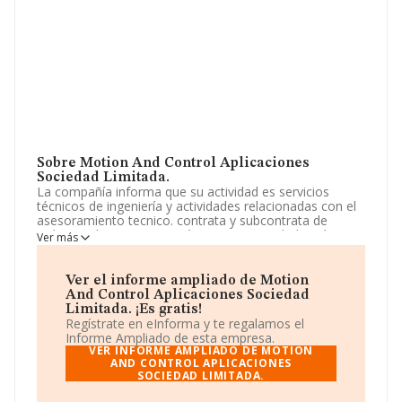
Sobre Motion And Control Aplicaciones
Sociedad Limitada.
La compañía informa que su actividad es servicios
técnicos de ingeniería y actividades relacionadas con el
asesoramiento tecnico. contrata y subcontrata de
trabajos electricos o mecánicos. La sociedad está
Ver más
registrada como Sociedad Limitada. Clasifica su
actividad CNAE como 'Servicios técnicos de ingeniería y
otras actividades relacionadas con el asesoramiento
Ver el informe ampliado de Motion
técnico', código 7112. La compañía no tiene actividad
And Control Aplicaciones Sociedad
en mercados exteriores.
Limitada. ¡Es gratis!
Regístrate en eInforma y te regalamos el
Ha habido un incremento en cuanto al número de
Informe Ampliado de esta empresa.
empleados y según los datos a disposición de
VER INFORME AMPLIADO DE MOTION
INFORMA, ha tenido un número de empleados por
AND CONTROL APLICACIONES
SOCIEDAD LIMITADA.
debajo de la media de sector.