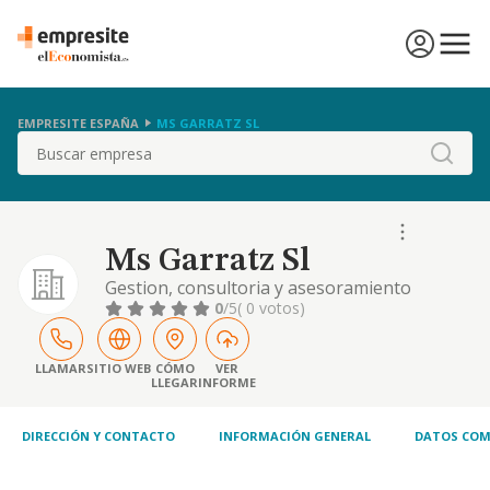
EMPRESITE ESPAÑA
MS GARRATZ SL
Buscar
Ms Garratz Sl
Gestion, consultoria y asesoramiento
empresarial.
0
/5
( 0 votos)
LLAMAR
SITIO WEB
CÓMO
VER
LLEGAR
INFORME
DIRECCIÓN Y CONTACTO
INFORMACIÓN GENERAL
DATOS COM