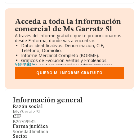
Acceda a toda la información
comercial de Ms Garratz Sl
A través del informe gratuito que te proporcionamos
desde Einforma, donde vas a encontrar:
Datos identificativos: Denominación, CIF,
Teléfono, Domicilio.
Informe Mercantil Completo (BORME).
Gráficos de Evolución Ventas y Empleados.
Ver más
Consejo de Administración y Administradores.
Directivos y Ejecutivos.
QUIERO MI INFORME GRATUITO
Accionistas.
Participaciones y Vinculaciones en otras empresas.
Artículos de prensa publicados sobre la empresa.
Información oficial y registral complementaria.
Información general
Razón social
Ms Garratz Sl
CIF
B20709945
Forma jurídica
Sociedad limitada
Sector