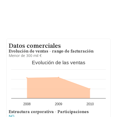
cuyas ventas han obtenido los 6 millones de euros. Por
último, con el fin de ampliar la información relativa al
ámbito de la empresa, la media de empleados es de 2.
La antigüedad alcanza los 19 años desde la
constitución.
Datos comerciales
Evolución de ventas - rango de facturación
Menor de 300 mil €
Evolución de las ventas
2008
2009
2010
Estructura corporativa - Participaciones
NO