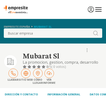
EMPRESITE ESPAÑA
MUBARAT SL
Buscar
Mubarat Sl
La promocion, gestion, compra, desarrollo
de suelos e inmuebles y en general la
0
/5
( 0 votos)
actividad inmobiliaria
LLAMAR
SITIO WEB
CÓMO
VER
LLEGAR
INFORME
DIRECCIÓN Y CONTACTO
INFORMACIÓN GENERAL
DATOS COM