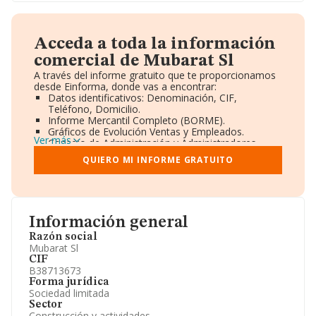
Acceda a toda la información
comercial de Mubarat Sl
A través del informe gratuito que te proporcionamos
desde Einforma, donde vas a encontrar:
Datos identificativos: Denominación, CIF,
Teléfono, Domicilio.
Informe Mercantil Completo (BORME).
Gráficos de Evolución Ventas y Empleados.
Ver más
Consejo de Administración y Administradores.
Directivos y Ejecutivos.
QUIERO MI INFORME GRATUITO
Accionistas.
Participaciones y Vinculaciones en otras empresas.
Artículos de prensa publicados sobre la empresa.
Información oficial y registral complementaria.
Información general
Razón social
Mubarat Sl
CIF
B38713673
Forma jurídica
Sociedad limitada
Sector
Construcción y actividades