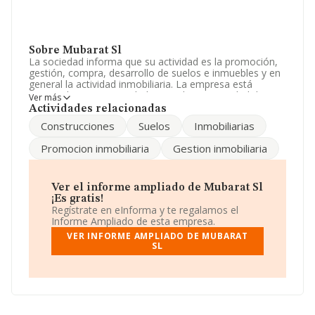
Sobre Mubarat Sl
La sociedad informa que su actividad es la promoción,
gestión, compra, desarrollo de suelos e inmuebles y en
general la actividad inmobiliaria. La empresa está
registrada como Sociedad Limitada. La actividad de
Ver más
referencia CNAE corresponde a '%cnae%', cuyo Código
Actividades relacionadas
es 6812. La sociedad no tiene actividad en mercados
Construcciones
Suelos
Inmobiliarias
exteriores.
Promocion inmobiliaria
Gestion inmobiliaria
La empresa
Mubarat S.L
, B38713673, tiene domicilio
fiscal en Calle De La Tabaiba Dulce núm. 7 38712,
(38712), Breña Baja, Santa Cruz De Tenerife, Islas
Canarias.
Ver el informe ampliado de Mubarat Sl
¡Es gratis!
En base a la información de la que dispone INFORMA
Regístrate en eInforma y te regalamos el
sobre 231.218 compañías, a nivel nacional la facturación
Informe Ampliado de esta empresa.
asciende a 29.817 millones de euros y el promedio de la
VER INFORME AMPLIADO DE MUBARAT
facturación de ventas entre todas las compañías
SL
asciende a los 128 mil euros. En cuanto a la información
relativa a la provincia de Santa Cruz De Tenerife, en la
base de datos INFORMA constan 4216 empresas, cuyas
ventas han alcanzado los 350 millones de euros. Con el
fin de ampliar la información relativa a las compañías, la
media de empleados de las empresas es de 1; la