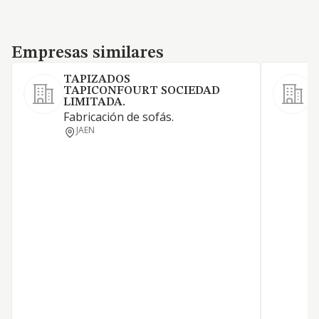
Empresas similares
Empresas similares
TAPIZADOS
TAPICONFOURT SOCIEDAD
LIMITADA.
Fabricación de sofás.
I
JAEN
F
Y
L