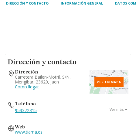
DIRECCIÓN Y CONTACTO
INFORMACIÓN GENERAL
DATOS COM
Dirección y contacto
Dirección
Carretera Bailen-Motril, S/n,
Mengibar, 23620, Jaen
VER EN MAPA
Como llegar
Teléfono
Ver más
953372315
953370872
Web
953939136
www.tiama.es