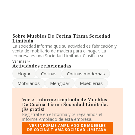
Sobre Muebles De Cocina Tiama Sociedad
Limitada.
La sociedad informa que su actividad es fabricación y
venta de mobiliario de madera para el hogar. La
empresa es una Sociedad Limitada. Clasifica su
actividad CNAE como '%cnae%', código 3100. No realiza
Ver más
actividad de importación y/o exportación.
Actividades relacionadas
Hogar
Cocinas
Cocinas modernas
Para más información es posible contactar a través del
teléfono 953372315 y su email es
tiama@tiama.es
. Su
Mobiliarios
Mengibar
Mueblerias
página web es
www.tiama.es
.
La compañía
Muebles de Cocina Tiama Sociedad
Limitada
, B23440738, tiene su domicilio social
Ver el informe ampliado de Muebles
establecido en Carretera Bailen-motril núm. S/N,
De Cocina Tiama Sociedad Limitada.
(23620), en el municipio de Mengibar, provincia de Jaén,
¡Es gratis!
Andalucía.
Regístrate en eInforma y te regalamos el
Informe Ampliado de esta empresa.
En relación con el sector y disponiendo de los datos de
VER INFORME AMPLIADO DE MUEBLES
hasta 14.916 empresas, a nivel nacional la facturación
DE COCINA TIAMA SOCIEDAD LIMITADA.
asciende a 7.289 millones de euros y el promedio de la