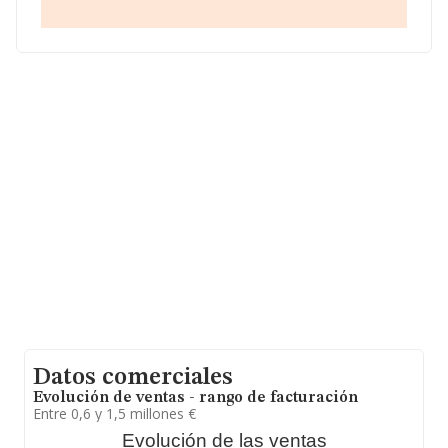
facturación de ventas entre todas las compañías
asciende a los 488 mil euros. Teniendo en cuenta la
información sobre Jaén, en la base de datos INFORMA
constan 420 empresas, con ventas en el año 2024 de
357 millones de euros. Para aportar ulterior información
de interés en el ámbito sectorial, la media de
empleados es de 4; la antigüedad alcanza los 23 años
desde la constitución.
Datos comerciales
Evolución de ventas - rango de facturación
Entre 0,6 y 1,5 millones €
Evolución de las ventas