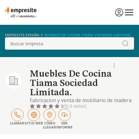
EMPRESITE ESPAÑA
MUEBLES DE COCINA TIAMA SOCIEDAD LIMITADA.
Buscar
Muebles De Cocina
Tiama Sociedad
Limitada.
Fabricacion y venta de mobiliario de madera
para el hogar.
0
/5
( 0 votos)
LLAMAR
SITIO WEB
CÓMO
VER
LLEGAR
INFORME