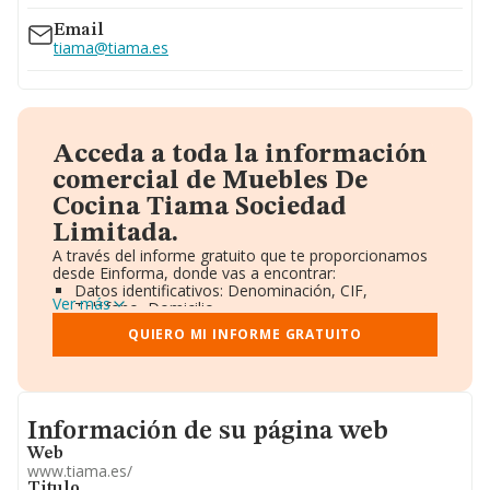
Email
tiama@tiama.es
Acceda a toda la información
comercial de Muebles De
Cocina Tiama Sociedad
Limitada.
A través del informe gratuito que te proporcionamos
desde Einforma, donde vas a encontrar:
Datos identificativos: Denominación, CIF,
Ver más
Teléfono, Domicilio.
Informe Mercantil Completo (BORME).
QUIERO MI INFORME GRATUITO
Gráficos de Evolución Ventas y Empleados.
Consejo de Administración y Administradores.
Directivos y Ejecutivos.
Accionistas.
Participaciones y Vinculaciones en otras empresas.
Informacion de su página web
Información de su página web
Artículos de prensa publicados sobre la empresa.
Información oficial y registral complementaria.
Web
www.tiama.es/
Titulo