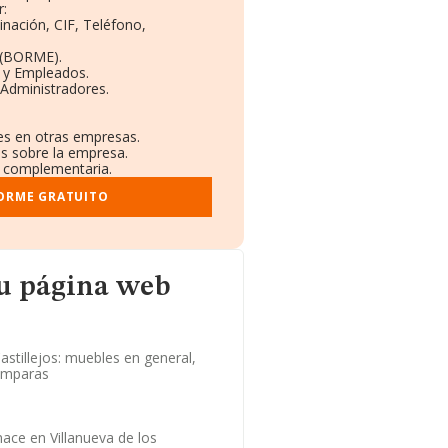
r:
inación, CIF, Teléfono,
 (BORME).
s y Empleados.
 Administradores.
nes en otras empresas.
os sobre la empresa.
al complementaria.
FORME GRATUITO
b
su página web
astillejos: muebles en general,
lámparas
ace en Villanueva de los