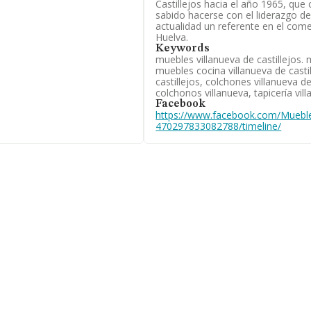
Castillejos hacia el año 1965, que 
está situada en Calle Monte
sabido hacerse con el liderazgo de
cía.
actualidad un referente en el come
Huelva.
pertenecientes al sector,
Keywords
lones de euros y la media
muebles villanueva de castillejos. 
 En relación con la
muebles cocina villanueva de castil
FORMA constan 232 empresas,
castillejos, colchones villanueva de
ara completar los datos de
colchonos villanueva, tapicería vil
s de 21 años. La media de
Facebook
https://www.facebook.com/Mueb
470297833082788/timeline/
lización al por menor de
n el ranking de provincia,