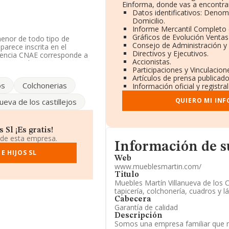
Einforma, donde vas a encontra
Datos identificativos: Denom
Domicilio.
Informe Mercantil Completo
Gráficos de Evolución Venta
menor de todo tipo de
Consejo de Administración y
arece inscrita en el
Directivos y Ejecutivos.
erencia CNAE corresponde a
Accionistas.
n mercados exteriores.
Participaciones y Vinculacio
Artículos de prensa publicad
existentes en la base de
os
Colchonerias
Información oficial y registr
a de la media de sector.
QUIERO MI IN
nueva de los castillejos
ndo a los niveles de
a caído 22 puestos a nivel
o anterior. Antes de la
ed Decoraciones S.L
y
Sl ¡Es gratis!
empresas como:
Boceto
 de esta empresa.
Informacion de su página we
ranking nacional, se ha
Información de 
 anterior estaba en la
E HIJOS SL
Web
ientes empresas:
Law And
www.mueblesmartin.com/
Limitada
; la empresa se
Titulo
rica de Mayrena S.L
y
Muebles Martín Villanueva de los C
 pasando del puesto 665 al
tapicería, colchonería, cuadros y 
 al año anterior.
Cabecera
Garantía de calidad
m
. Su página web es
Descripción
Somos una empresa familiar que n