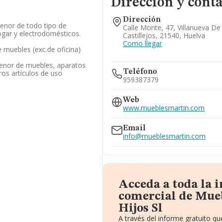
Dirección y cont
Dirección
enor de todo tipo de
Calle Monte, 47, Villanueva De
ogar y electrodomésticos.
Castillejos, 21540, Huelva
Como llegar
 muebles (exc.de oficina)
enor de muebles, aparatos
Teléfono
tros artículos de uso
959387379
Web
www.mueblesmartin.com
Email
info@mueblesmartin.com
Acceda a toda la 
comercial de Mue
Hijos Sl
A través del informe gratuito 