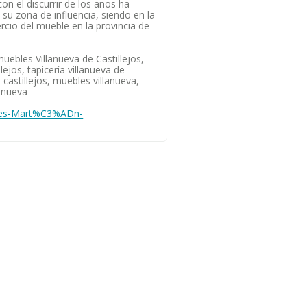
con el discurrir de los años ha
 su zona de influencia, siendo en la
rcio del mueble en la provincia de
muebles Villanueva de Castillejos,
lejos, tapicería villanueva de
 castillejos, muebles villanueva,
lanueva
les-Mart%C3%ADn-