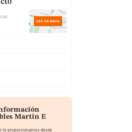
acto
 Los
VER EN MAPA
información
bles Martin E
que te proporcionamos desde