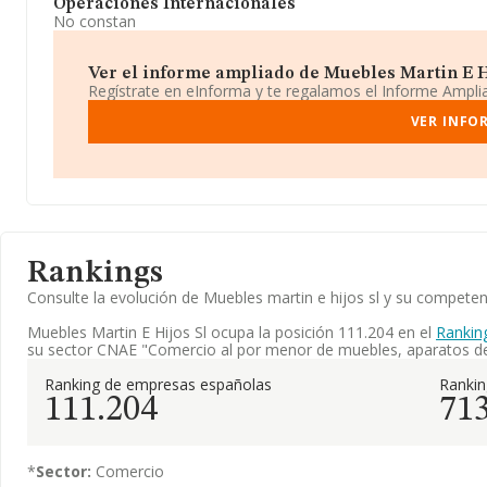
Operaciones Internacionales
No constan
Ver el informe ampliado de Muebles Martin E Hij
Regístrate en eInforma y te regalamos el Informe Ampl
VER INFO
Rankings
Consulte la evolución de Muebles martin e hijos sl y su compet
Muebles Martin E Hijos Sl ocupa la posición 111.204 en el
Rankin
su sector CNAE "Comercio al por menor de muebles, aparatos de i
Ranking de empresas españolas
Ranki
111.204
71
*
Sector:
Comercio