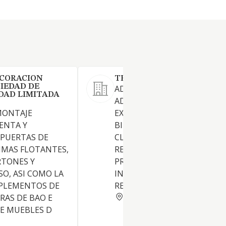
ECORACION
TECNIDIB HUELVA SL
IEDAD DE
ADQUISICION, TENENCIA,
DAD LIMITADA
ADMINISTRACION, ALQUILER
MONTAJE
EXPLOTACION Y DISPOSICIO
ENTA Y
BIENES INMUEBLES DE TOD
 PUERTAS DE
CLASES. LOS SERVICIOS
IMAS FLOTANTES,
RELACIONADOS CON LA
RTONES Y
PROPIEDAD INMOBILIARIA
SO, ASI COMO LA
INDUSTRIAL Y CUANTO EST
PLEMENTOS DE
RELACIONADO DIRECTA O IN
HUELVA
AS DE BAO E
E MUEBLES D