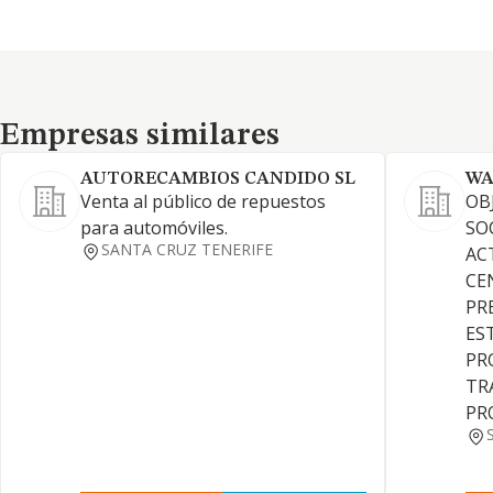
Empresas similares
Empresas similares
AUTORECAMBIOS CANDIDO SL
WA
Venta al público de repuestos
OB
para automóviles.
SOC
SANTA CRUZ TENERIFE
AC
CE
PR
ES
PR
TR
PR