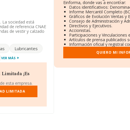
Einforma, donde vas a encontrar:
Datos identificativos: Denominac
Informe Mercantil Completo (B
Gráficos de Evolución Ventas y
Consejo de Administración y Ad
. La sociedad está
Directivos y Ejecutivos.
ividad de referencia CNAE
Accionistas.
ndas de vestir y calzado
Participaciones y Vinculaciones
empresa no tiene
Artículos de prensa publicados 
Información oficial y registral 
ias
Lubricantes
8821216 y su email es
QUIERO MI INFO
na web en este enlace
VER MÁS
á situada en Calle La
, Islas Canarias.
 Limitada ¡Es
rtenecientes al sector,
 de esta empresa.
e euros y se estima que
7 mil euros. Respecto a
AD LIMITADA
fe), en la base de datos
los 69 millones de
media son 5; la