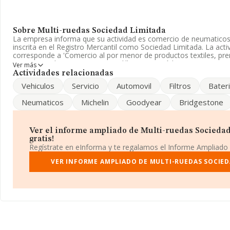
Sobre Multi-ruedas Sociedad Limitada
La empresa informa que su actividad es comercio de neumaticos
inscrita en el Registro Mercantil como Sociedad Limitada. La act
corresponde a 'Comercio al por menor de productos textiles, pre
en puestos de venta y en mercadillos', cuyo Código es 4782. La 
Ver más
actividad en mercados exteriores.
Actividades relacionadas
Vehiculos
Servicio
Automovil
Filtros
Bater
Para comunicarse con sus oficinas, el número de teléfono es 92
mgonzalez@teide.net
. Para saber más puedes acceder a su pági
Neumaticos
Michelin
Goodyear
Bridgestone
www.multiruedas.com
.
La sociedad
Multi-ruedas Sociedad Limitada
, B35405612, est
Rosa núm. 9 1, (38002), en el municipio de Santa Cruz De Tenerife
Ver el informe ampliado de Multi-ruedas Sociedad
gratis!
Con los datos a disposición de INFORMA sobre 5.536 empresas pe
Regístrate en eInforma y te regalamos el Informe Ampliado
la facturación en el ámbito nacional alcanza los 4.581 millones d
el promedio de la facturación entre todas las empresas es de 82
VER INFORME AMPLIADO DE MULTI-RUEDAS SOCIED
la información de la provincia (hablamos de Santa Cruz De Teneri
de INFORMA aparecen 167 empresas, cuyas ventas han obtenido 
euros. Como información adicional de interés, los empleados de 
antigüedad desde la constitución es de 20 años.