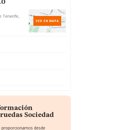
to
e Tenerife,
VER EN MAPA
nformación
-ruedas Sociedad
 te proporcionamos desde