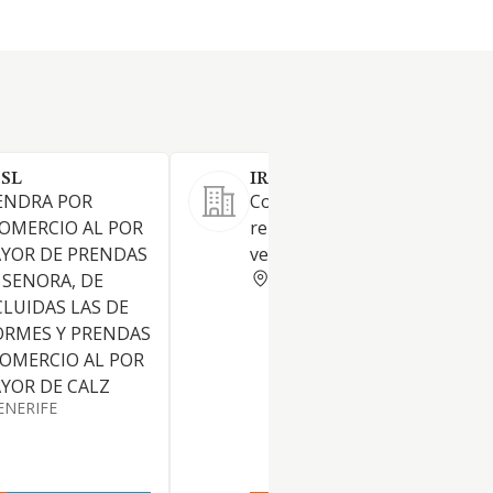
 SL
IRSA RECAMBIOS SL.
ENDRA POR
Comercio al por menor de
 COMERCIO AL POR
repuestos y accesorios de
AYOR DE PRENDAS
vehículos de motor
SANTA CRUZ TENERIFE
 SENORA, DE
CLUIDAS LAS DE
ORMES Y PRENDAS
 COMERCIO AL POR
YOR DE CALZ
ENERIFE