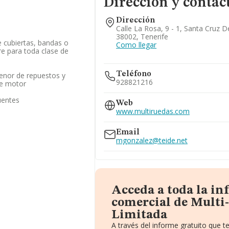
Dirección y contac
Dirección
Calle La Rosa, 9 - 1, Santa Cruz D
38002, Tenerife
 cubiertas, bandas o
Como llegar
e para toda clase de
Teléfono
enor de repuestos y
928821216
de motor
uentes
Web
www.multiruedas.com
Email
mgonzalez@teide.net
Acceda a toda la i
comercial de Multi
Limitada
A través del informe gratuito que