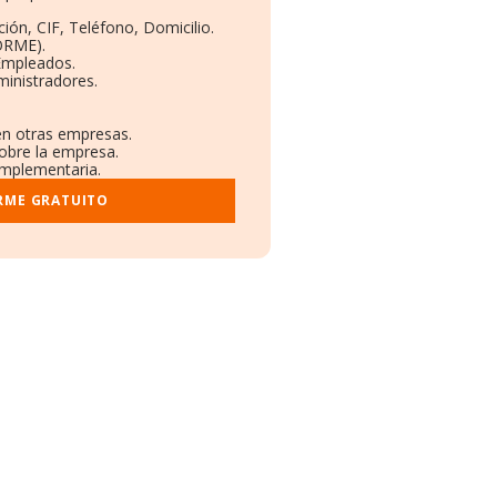
ión, CIF, Teléfono, Domicilio.
ORME).
 Empleados.
ministradores.
 en otras empresas.
sobre la empresa.
complementaria.
RME GRATUITO