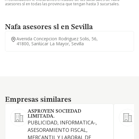
asesores sl en todas las provincia que tengan hasta 3 sucursales.
Nafa asesores sl en Sevilla
Avenida Concepcion Rodriguez Solis, 56,
41800, Sanlúcar La Mayor, Sevilla
Empresas similares
Empresas similares
ASPROYEN SOCIEDAD
LIMITADA.
PUBLICIDAD, INFORMATICA-,
E
ASESORAMIENTO FISCAL,
d
MERCANTIL Y LABORAL DE
c