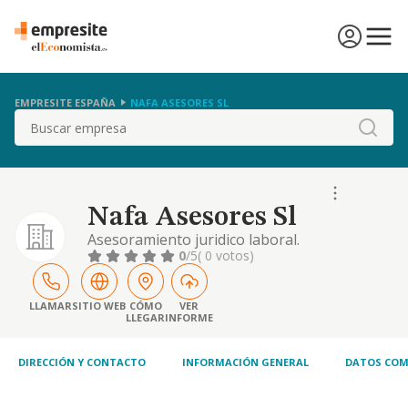
EMPRESITE ESPAÑA
NAFA ASESORES SL
Buscar
Nafa Asesores Sl
Asesoramiento juridico laboral.
0
/5
( 0 votos)
LLAMAR
SITIO WEB
CÓMO
VER
LLEGAR
INFORME
DIRECCIÓN Y CONTACTO
INFORMACIÓN GENERAL
DATOS COM