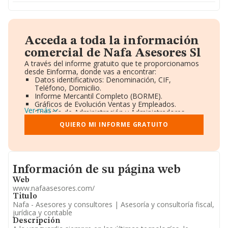
Acceda a toda la información
comercial de Nafa Asesores Sl
A través del informe gratuito que te proporcionamos
desde Einforma, donde vas a encontrar:
Datos identificativos: Denominación, CIF,
Teléfono, Domicilio.
Informe Mercantil Completo (BORME).
Gráficos de Evolución Ventas y Empleados.
Ver más
Consejo de Administración y Administradores.
Directivos y Ejecutivos.
QUIERO MI INFORME GRATUITO
Accionistas.
Participaciones y Vinculaciones en otras empresas.
Artículos de prensa publicados sobre la empresa.
Información oficial y registral complementaria.
Informacion de su página web
Información de su página web
Web
www.nafaasesores.com/
Titulo
Nafa - Asesores y consultores | Asesoría y consultoría fiscal,
jurídica y contable
Descripción