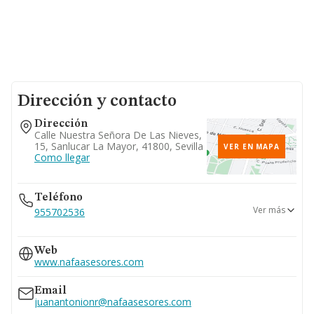
Dirección y contacto
Dirección
Calle Nuestra Señora De Las Nieves,
15, Sanlucar La Mayor, 41800, Sevilla
VER EN MAPA
Como llegar
Teléfono
Ver más
955702536
954669559
Web
955703280
www.nafaasesores.com
955703160
Email
juanantonionr@nafaasesores.com