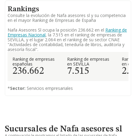
Rankings
Consulte la evolución de Nafa asesores sl y su competencia
en el mayor Ranking de Empresas de España
Nafa Asesores Sl ocupa la posición 236.662 en el
Ranking de
Empresas Nacional
, la 7.515 en el ranking de empresas de
SEVILLA, y el lugar 2.064 en el ranking de su sector CNAE
"Actividades de contabilidad, teneduría de libros, auditoría y
asesoría fiscal".
Ranking de empresas
Ranking de empresas
Rankin
españolas
en SEVILLA
en el 
236.662
7.515
2.0
*
Sector:
Servicios empresariales
Sucursales de Nafa asesores sl
A continuación le mostramos el listado de las sucursales de Nafa