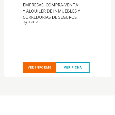
EMPRESAS, COMPRA-VENTA
j
Y ALQUILER DE INMUEBLES Y
i
CORREDURIAS DE SEGUROS.
i
SEVILLA
v
t
i
c
m
h
VER INFORME
VER FICHA