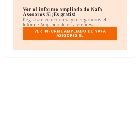
actividad en mercados exteriores.
Ver el informe ampliado de Nafa
Ha tenido el mismo número de empleados y según las
Asesores Sl ¡Es gratis!
cifras existentes en la base de datos de INFORMA, el
Regístrate en eInforma y te regalamos el
número de empleados ha estado por encima de la
Informe Ampliado de esta empresa.
media de sector.
VER INFORME AMPLIADO DE NAFA
ASESORES SL
Dentro del ranking de empresas elaborado por
INFORMA, atendiendo a los niveles de facturación de la
empresa, se destaca que: en 2025, en la clasificación del
sector, la empresa se ha colocado 183 puestos más
abajo y su posición actual es 2.073 (el año anterior
estaba en 1.890). Tienen mejor posición las siguientes
empresas del sector:
Fj Consulting Travel Services
Sociedad Limitada
y
Estudio Juridico Tributario
Streamport S.L
; éstas son algunas de las empresas
que están más abajo:
Venture Comply S.L
y
Catena
Tresmar Consultors S.L
. En el ranking nacional, ha
bajado 12.790 puestos, pasando de la posición 223.420
a 236.210. Las siguientes empresas la superan en el
ranking:
Armando Saez e Hijos Sll
y
Grh Barcelona
Activa S.L
, sin embargo, entre las compañías que se
colocan peor se encuentran:
Super Oriental S.L
y
Transformaciones Gefaic S.L
. Ha destacado por su
bajada de 520 posiciones pasando del puesto 6.992 al
7.512 en el ranking provincial.
Su teléfono es 955702536 y la dirección de correo es