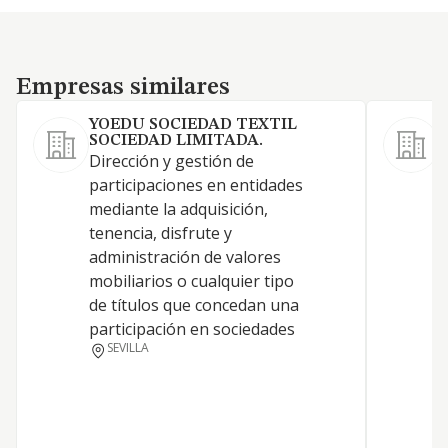
Empresas similares
Empresas similares
YOEDU SOCIEDAD TEXTIL
SOCIEDAD LIMITADA.
Dirección y gestión de
A
participaciones en entidades
S
mediante la adquisición,
s
tenencia, disfrute y
s
administración de valores
A
mobiliarios o cualquier tipo
m
de títulos que concedan una
e
participación en sociedades
r
SEVILLA
t
y
p