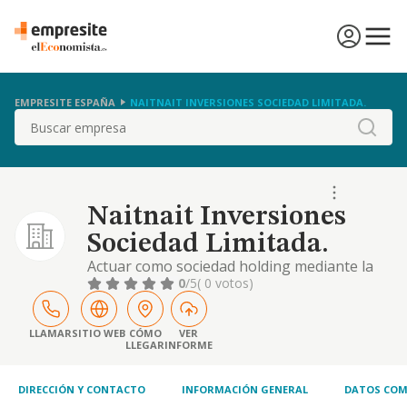
EMPRESITE ESPAÑA
NAITNAIT INVERSIONES SOCIEDAD LIMITADA.
Buscar
Naitnait Inversiones
Sociedad Limitada.
Actuar como sociedad holding mediante la
participación en el capital de entidades
0
/5
( 0 votos)
residentes y no residentes en territorio
español, dirigiendo y gestionando dichas
participaciones
LLAMAR
SITIO WEB
CÓMO
VER
LLEGAR
INFORME
DIRECCIÓN Y CONTACTO
INFORMACIÓN GENERAL
DATOS COM