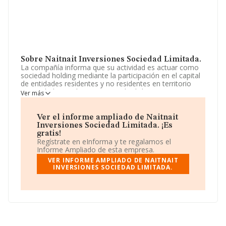
Sobre Naitnait Inversiones Sociedad Limitada.
La compañía informa que su actividad es actuar como
sociedad holding mediante la participación en el capital
de entidades residentes y no residentes en territorio
español, dirigiendo y gestionando dichas
Ver más
participaciones. La empresa aparece inscrita en el
Registro Mercantil como Sociedad Limitada. Su
actividad CNAE es '%cnae%' con código 6421. La
Ver el informe ampliado de Naitnait
sociedad no tiene actividad en mercados exteriores.
Inversiones Sociedad Limitada. ¡Es
gratis!
La sociedad española
Naitnait Inversiones Sociedad
Regístrate en eInforma y te regalamos el
Limitada
, CIF B72918899, tiene su domicilio social
Informe Ampliado de esta empresa.
establecido en Avenida Cadiz núm. 9 Loc B, (41004), en
VER INFORME AMPLIADO DE NAITNAIT
el municipio de Sevilla, Andalucía.
INVERSIONES SOCIEDAD LIMITADA.
Con los datos a disposición de INFORMA sobre 45.306
empresas pertenecientes al sector, en el ámbito
nacional la facturación alcanza la cifra de 71.120
millones de euros y la media de facturación de ventas
entre todas las compañías alcanza los 1 millón de
euros. Respecto a la información de la provincia