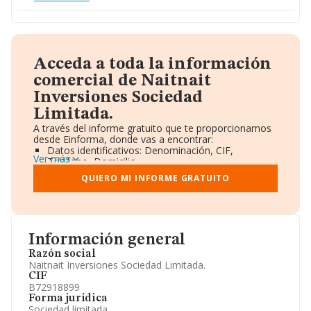
Acceda a toda la información
comercial de Naitnait
Inversiones Sociedad
Limitada.
A través del informe gratuito que te proporcionamos
desde Einforma, donde vas a encontrar:
Datos identificativos: Denominación, CIF,
Ver más
Teléfono, Domicilio.
Informe Mercantil Completo (BORME).
QUIERO MI INFORME GRATUITO
Gráficos de Evolución Ventas y Empleados.
Consejo de Administración y Administradores.
Directivos y Ejecutivos.
Accionistas.
Participaciones y Vinculaciones en otras empresas.
Información general
Artículos de prensa publicados sobre la empresa.
Información oficial y registral complementaria.
Razón social
Naitnait Inversiones Sociedad Limitada.
CIF
B72918899
Forma jurídica
Sociedad limitada