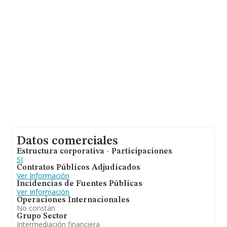
(hablamos de Sevilla), en la base de datos de INFORMA
aparecen 1327 empresas, con ventas de 369 millones
de euros. Como información adicional de interés, la
media de empleados es de 2. La antigüedad desde la
constitución es de 8 años.
Datos comerciales
Estructura corporativa - Participaciones
SI
Contratos Públicos Adjudicados
Ver Información
Incidencias de Fuentes Públicas
Ver Información
Operaciones Internacionales
No constan
Grupo Sector
Intermediación financiera