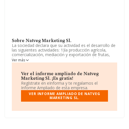
Sobre Natveg Marketing Sl.
La sociedad declara que su actividad es el desarrollo de
las siguientes actividades: 1)la producción agrícola,
comercialización, mediación y exportación de frutas,
hortalizas, verduras y demas productos agrícolas en
Ver más
general. La sociedad está inscrita en el Registro
Mercantil como Sociedad Limitada. Su CNAE
corresponde a 4631 con código 'Comercio al por mayor
Ver el informe ampliado de Natveg
de frutas y hortalizas'. La sociedad es exportadora.
Marketing Sl. ¡Es gratis!
Regístrate en eInforma y te regalamos el
Ha habido un descenso en cuanto al número de
Informe Ampliado de esta empresa.
empleados y según las cifras existentes en la base de
VER INFORME AMPLIADO DE NATVEG
datos de INFORMA, el número de empleados ha estado
MARKETING SL.
por encima de la media de sector.
Dentro del ranking de empresas elaborado por
INFORMA, atendiendo a los niveles de facturación de la
sociedad, se destaca que: la empresa ha retrocedido 9
puestos en el ranking sectorial, pasando del 146 al 155.
Tienen mejor posición las siguientes empresas del