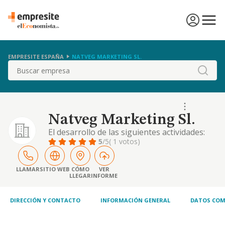
EMPRESITE ESPAÑA
NATVEG MARKETING SL.
Buscar
Natveg Marketing Sl.
El desarrollo de las siguientes actividades:
1)la produccion agricola, comercializacion,
5
/5
( 1 votos)
mediacion y exportacion de frutas,
hortalizas, verduras y demas productos
agricolas en general
LLAMAR
SITIO WEB
CÓMO
VER
LLEGAR
INFORME
DIRECCIÓN Y CONTACTO
INFORMACIÓN GENERAL
DATOS COM