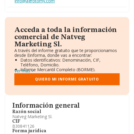
info@agrotomy.com
Acceda a toda la información
comercial de Natveg
Marketing Sl.
A través del informe gratuito que te proporcionamos
desde Einforma, donde vas a encontrar:
Datos identificativos: Denominación, CIF,
Teléfono, Domicilio.
Informe Mercantil Completo (BORME).
Ver más
Gráficos de Evolución Ventas y Empleados.
Consejo de Administración y Administradores.
QUIERO MI INFORME GRATUITO
Directivos y Ejecutivos.
Accionistas.
Participaciones y Vinculaciones en otras empresas.
Artículos de prensa publicados sobre la empresa.
Información oficial y registral complementaria.
Información general
Razón social
Natveg Marketing Sl.
CIF
B30841126
Forma jurídica