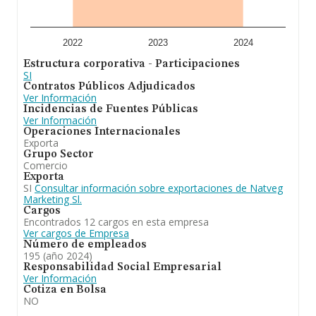
sobre Murcia, en la base de datos de INFORMA
aparecen 1750 empresas, cuyas ventas han obtenido
los 6.645 millones de euros. Con el fin de ampliar la
información relativa a las compañías, la media de
2022
2023
2024
empleados de las empresas es de 9. La media de
Estructura corporativa - Participaciones
antigüedad desde la constitución es de 18 años.
SI
Contratos Públicos Adjudicados
A modo de conclusión, la actividad de
Natveg
Ver Información
Marketing S.L
está enfocada en el desarrollo de las
Incidencias de Fuentes Públicas
siguientes actividades: 1)la producción agrícola,
Ver Información
comercialización, mediación y exportación de frutas,
Operaciones Internacionales
hortalizas, verduras y demas productos agrícolas en
Exporta
general. En el ranking de provincia, ha experimentado un
Grupo Sector
retroceso.
Comercio
Exporta
SI
Consultar información sobre exportaciones de Natveg
Marketing Sl.
Cargos
Encontrados 12 cargos en esta empresa
Ver cargos de Empresa
Número de empleados
195 (año 2024)
Responsabilidad Social Empresarial
Ver Información
Cotiza en Bolsa
NO