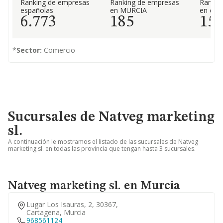
Ranking de empresas
Ranking de empresas
Rankin
españolas
en MURCIA
en el 
6.773
185
15
*
Sector:
Comercio
Sucursales de Natveg marketing
sl.
A continuación le mostramos el listado de las sucursales de Natveg
marketing sl. en todas las provincia que tengan hasta 3 sucursales.
Natveg marketing sl. en Murcia
Lugar Los Isauras, 2, 30367,
Cartagena, Murcia
968561124