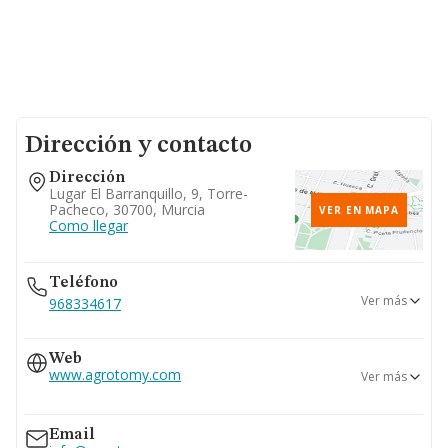
Dirección y contacto
Dirección
Lugar El Barranquillo, 9, Torre-
Pacheco, 30700, Murcia
VER EN MAPA
Como llegar
Teléfono
Ver más
968334617
968334600
Web
666...
www.agrotomy.com
Ver más
Ver teléfono 666...
968334637
www.natveg.es
Email