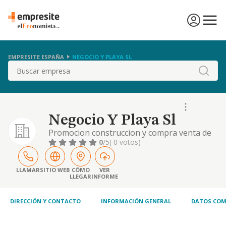
EMPRESITE ESPAÑA
NEGOCIO Y PLAYA SL
Buscar
Negocio Y Playa Sl
Promocion construccion y compra venta de
bienes inmuebles el servicio de alimentacion
0
/5
( 0 votos)
y hosteleria en restaurante, cafeteria, cafe
bar, kiosko y pub, con y sin comidas, y la
explotacion de instalaciones deportivas.
LLAMAR
SITIO WEB
CÓMO
VER
LLEGAR
INFORME
DIRECCIÓN Y CONTACTO
INFORMACIÓN GENERAL
DATOS COM