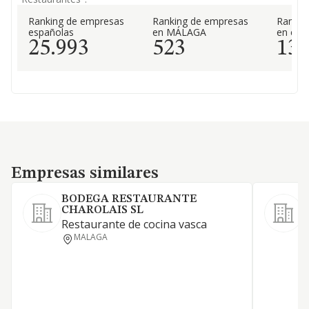
Ranking de empresas
Ranking de empresas
Rankin
españolas
en MÁLAGA
en el 
25.993
523
13
Empresas similares
Empresas similares
BODEGA RESTAURANTE
CHAROLAIS SL
S
Restaurante de cocina vasca
MALAGA
L
H