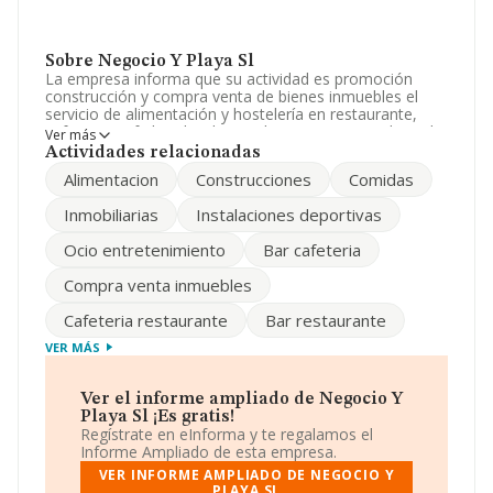
Sobre Negocio Y Playa Sl
La empresa informa que su actividad es promoción
construcción y compra venta de bienes inmuebles el
servicio de alimentación y hostelería en restaurante,
cafeteria, cafe bar, kiosko y pub, con y sin comidas, y la
Ver más
explotación de instalaciones deportivas. La sociedad
Actividades relacionadas
está registrada como Sociedad Limitada. La actividad de
Alimentacion
Construcciones
Comidas
referencia CNAE corresponde a '%cnae%', cuyo Código
es 5611. La compañía no tiene actividad en mercados
Inmobiliarias
Instalaciones deportivas
exteriores.
Ocio entretenimiento
Bar cafeteria
Los empleados se han reducido un 43% y según las
cifras existentes en la base de datos de INFORMA, el
Compra venta inmuebles
número de empleados ha estado por encima de la
media de sector.
Cafeteria restaurante
Bar restaurante
Dentro del ranking de empresas elaborado por
VER MÁS
INFORMA, atendiendo a los niveles de facturación,
podemos decir de la compañía que: en 2024 la empresa
ha ganado 37 puestos en el ranking sectorial, pasando
Ver el informe ampliado de Negocio Y
del 175 al 138. Tienen mejor posición las siguientes
Playa Sl ¡Es gratis!
empresas del sector:
Grupo Rkpj Sociedad Limitada
y
Regístrate en eInforma y te regalamos el
Espina Food Sociedad Limitada
; por detras de ella se
Informe Ampliado de esta empresa.
encuentran compañías como:
Maedor Tres S.L
y
We
VER INFORME AMPLIADO DE NEGOCIO Y
Are Green S.L
. Se ha posicionado mejor en el ranking
PLAYA SL