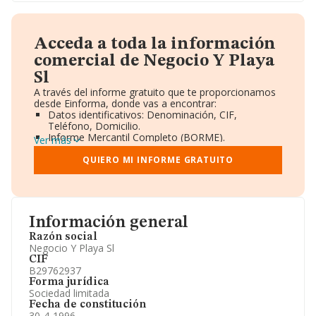
Acceda a toda la información
comercial de Negocio Y Playa
Sl
A través del informe gratuito que te proporcionamos
desde Einforma, donde vas a encontrar:
Datos identificativos: Denominación, CIF,
Teléfono, Domicilio.
Informe Mercantil Completo (BORME).
Ver más
Gráficos de Evolución Ventas y Empleados.
Consejo de Administración y Administradores.
QUIERO MI INFORME GRATUITO
Directivos y Ejecutivos.
Accionistas.
Participaciones y Vinculaciones en otras empresas.
Artículos de prensa publicados sobre la empresa.
Información oficial y registral complementaria.
Información general
Razón social
Negocio Y Playa Sl
CIF
B29762937
Forma jurídica
Sociedad limitada
Fecha de constitución
30-4-1996