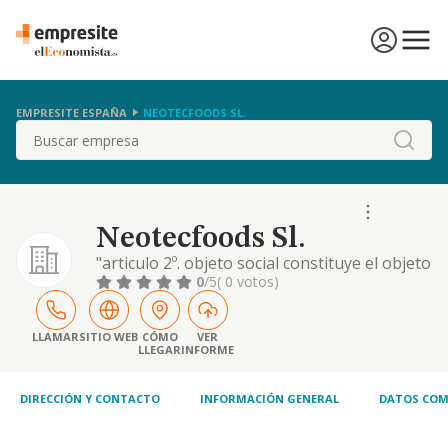
EMPRESITE ESPAÑA
NEOTECFOODS SL.
Buscar
Neotecfoods Sl.
"articulo 2º. objeto social constituye el objeto
social: actividad principal: 1. la gestión y
0
/5
( 0 votos)
explotación de negocio de hostelería y
restauración (c.n.a.e. 56.10-restaurantes y
puestos de comidas). 2. la explotación bajo
LLAMAR
SITIO WEB
CÓMO
VER
LLEGAR
INFORME
cualquier forma de titularidad de empresas
de hostelería, bares, cafeterías, r.
DIRECCIÓN Y CONTACTO
INFORMACIÓN GENERAL
DATOS COM