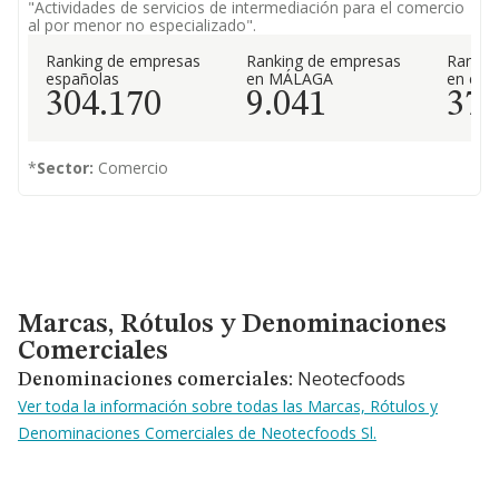
"Actividades de servicios de intermediación para el comercio
al por menor no especializado".
Ranking de empresas
Ranking de empresas
Rankin
españolas
en MÁLAGA
en el 
304.170
9.041
37
*
Sector:
Comercio
Marcas, Rótulos y Denominaciones Comerciales
Marcas, Rótulos y Denominaciones
Comerciales
Neotecfoods
Denominaciones comerciales:
Ver toda la información sobre todas las Marcas, Rótulos y
Denominaciones Comerciales de Neotecfoods Sl.