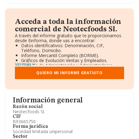
Acceda a toda la información
comercial de Neotecfoods Sl.
A través del informe gratuito que te proporcionamos
desde Einforma, donde vas a encontrar:
Datos identificativos: Denominación, CIF,
Teléfono, Domicilio.
Informe Mercantil Completo (BORME).
Gráficos de Evolución Ventas y Empleados.
Ver más
Consejo de Administración y Administradores.
Directivos y Ejecutivos.
QUIERO MI INFORME GRATUITO
Accionistas.
Participaciones y Vinculaciones en otras empresas.
Artículos de prensa publicados sobre la empresa.
Información oficial y registral complementaria.
Información general
Razón social
Neotecfoods Sl.
CIF
B93665750
Forma jurídica
Sociedad limitada unipersonal
Sector