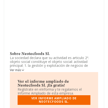
Sobre Neotecfoods Sl.
La sociedad declara que su actividad es articulo 2º.
objeto social constituye el objeto social: actividad
principal: 1. la gestión y explotación de negocio de
hostelería y restauración (c.n.a.e. 56.10-restaurantes y
Ver más
puestos de comidas). 2. la explotación bajo cualquier
forma de titularidad de empresas de hostelería, bares,
cafeterías, r. La empresa está registrada como
Ver el informe ampliado de
Sociedad Limitada. Su CNAE corresponde a 4791 con
Neotecfoods Sl. ¡Es gratis!
código 'Comercio al por menor por correspondencia o
Regístrate en eInforma y te regalamos el
internet'. La sociedad no tiene actividad en mercados
Informe Ampliado de esta empresa.
exteriores.
VER INFORME AMPLIADO DE
NEOTECFOODS SL.
El número de empleados ha disminuido un 50% y
teniendo en cuenta la información disponible en