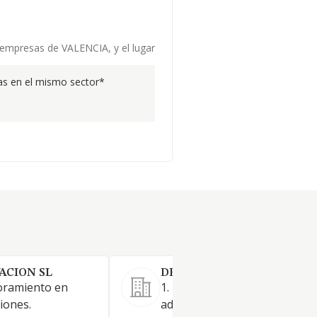
e empresas de VALENCIA, y el lugar
s en el mismo sector*
ACION SL
DEEP BLUE CAPITAL SL.
oramiento en
1. La dirección, gestión y
iones.
administración de participaci