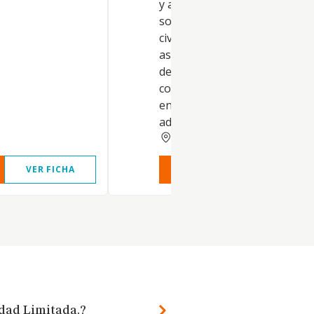
y acciones en el capital de otr
sociedades, ya sean mercanti
civiles, nacionales o extranjer
así como la prestación de ser
de asesoramiento, apoyo,
coordinación y gestión a las
entidades participadas. 2. La
adquisición..
VALENCIA
VER FICHA
VER INFORME
VER FIC
edad Limitada.?