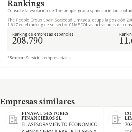
Rankings
Consulte la evolución de The people group spain sociedad limit
The People Group Spain Sociedad Limitada. ocupa la posición 20
1.617 en el ranking de su sector CNAE "Otras actividades de cons
Ranking de empresas españolas
Ranki
208.790
11
*
Sector:
Servicios empresariales
Empresas similares
Empresas similares
FINAVAL GESTORES
CO
FINANCIEROS SL
LI
EL ASESORAMIENTO ECONOMICO
702
Y FINANCIERO A PARTICULARES Y
con