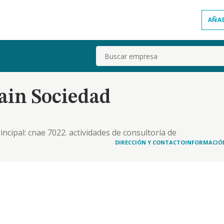
AÑA
Buscar
ain Sociedad
rincipal: cnae 7022. actividades de consultoría de
idades de telecomunicaciones. en relación con
DIRECCIÓN Y CONTACTO
INFORMACIÓ
 social, que puedan constituir el contenido pro