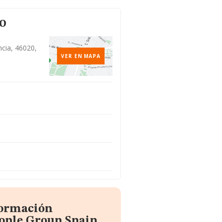
o
ncia, 46020,
VER EN MAPA
formación
ople Group Spain