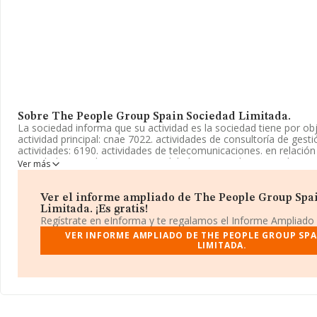
Sobre The People Group Spain Sociedad Limitada.
La sociedad informa que su actividad es la sociedad tiene por obje
actividad principal: cnae 7022. actividades de consultoría de gest
actividades: 6190. actividades de telecomunicaciones. en relación
actividades sociales integrantes del objeto social, que puedan con
Ver más
La empresa está registrada como Sociedad Limitada. Su activid
con código 7020. La compañía no tiene actividad en mercados ex
Ver el informe ampliado de The People Group Spa
En base a la Recomendación 2003/361/CE de la Comisión, de 6 
Limitada. ¡Es gratis!
la definición de microempresas, pequeñas y medianas empresas
Regístrate en eInforma y te regalamos el Informe Ampliado
calificar como empresa pequeña. El número de empleados ha di
VER INFORME AMPLIADO DE THE PEOPLE GROUP SPA
teniendo en cuenta la información disponible en INFORMA, ha d
LIMITADA.
de empleados por encima de la media de sector.
Dentro del ranking de empresas elaborado por INFORMA, atendie
facturación de la compañía, se destaca que: la empresa ha caído
ranking sectorial, pasando del 1.466 al 1.617. Se encuentran mejo
siguientes empresas del sector:
Perf-logic Sociedad Limitada