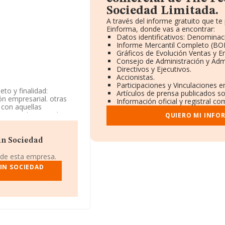
Sociedad Limitada.
A través del informe gratuito que 
Einforma, donde vas a encontrar:
Datos identificativos: Denominaci
Informe Mercantil Completo (BO
Gráficos de Evolución Ventas y 
Consejo de Administración y Adm
Directivos y Ejecutivos.
Accionistas.
Participaciones y Vinculaciones 
to y finalidad:
Artículos de prensa publicados s
ión empresarial. otras
Información oficial y registral c
 con aquellas
stituir el contenido pro.
QUIERO MI INFO
ad CNAE es '%cnae%'
teriores.
in Sociedad
de mayo de 2003, sobre
, la compañía se puede
 de esta empresa.
sminuido un 35% y
IN SOCIEDAD
ispuesto de un número
ndo a los niveles de
 151 puestos en el
r posicionadas las
y
Business Centre