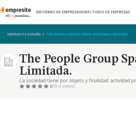
INFORMES DE EMPRESAS
DIRECTORIO DE EMPRESAS
EMPRESITE ESPAÑA
THE PEOPLE GROUP SPAIN SOCIEDAD LIMITADA.
The People Group Sp
Limitada.
La sociedad tiene por objeto y finalidad: actividad p
gestión empresarial. otras actividades: 6190. activ
0
/5
( 0 votos)
aquellas actividades sociales integrantes del objeto