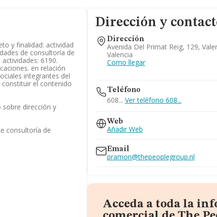
Dirección y contact
Dirección
to y finalidad: actividad
Avenida Del Primat Reig, 129, Vale
vidades de consultoría de
Valencia
 actividades: 6190.
Como llegar
caciones. en relación
ociales integrantes del
constituir el contenido
Teléfono
608...
Ver teléfono 608...
 sobre dirección y
Web
Añadir Web
de consultoría de
Email
pramon@thepeoplegroup.nl
Acceda a toda la in
comercial de The Pe