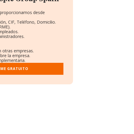
te proporcionamos desde
ón, CIF, Teléfono, Domicilio.
RME).
Empleados.
inistradores.
en otras empresas.
obre la empresa.
omplementaria.
RME GRATUITO