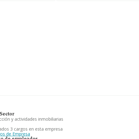
 918396101 y su email
 web aquí:
16, se encuentra en
87 compañías, en el
 de euros y se calcula
pañías. Respecto a la
e datos de INFORMA
lones de euros. Por
 la empresa, la media de
itución es de 17 años.
L
es la instalación y
 en el ambito estatal
eguridad privadas y
 experimentado un
Sector
ción y actividades inmobiliarias
ados 3 cargos en esta empresa
gos de Empresa