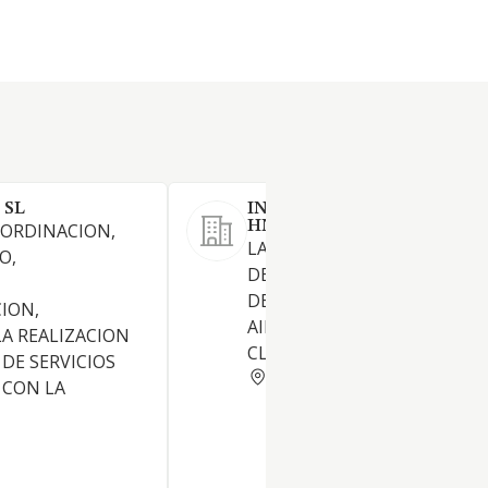
 SL
INSTALACIONES ELECTRIC
HNOS PEREZ MONTERO SL
OORDINACION,
LA REALIZACION DE TODO T
O,
DE INSTALACIONES ELECTRI
,
DE TELECOMUNICACIONES Y
ION,
AIRE ACONDICIONADO Y
LA REALIZACION
CLIMATIZACION
 DE SERVICIOS
MADRID
 CON LA