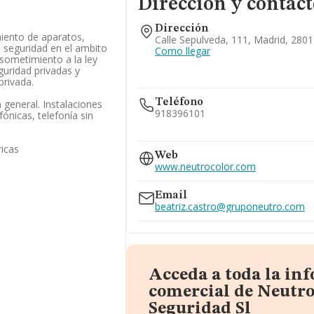
Dirección y contact
Dirección
miento de aparatos,
Calle Sepulveda, 111, Madrid, 2801
e seguridad en el ambito
Como llegar
 sometimiento a la ley
guridad privadas y
privada.
Teléfono
n general. Instalaciones
918396101
fónicas, telefonía sin
600...
ricas
Web
Ver teléfono 600...
www.neutrocolor.com
914643694
902300925
Email
beatriz.castro@gruponeutro.com
Acceda a toda la in
comercial de Neutro
Seguridad Sl