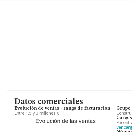
Para más información es posible contactar a través del teléfono
es
beatriz.castro@gruponeutro.com
. Puedes consultar su página
www.neutrocolor.com
.
La empresa
Neutrocolor Division Seguridad S.L
, NIF B813255
Calle Sepulveda Lc núm. 111, (28011), Madrid, Madrid.
En base a la información de la que dispone INFORMA sobre 45.6
ámbito nacional la facturación alcanza la cifra de 24.437 millones
un promedio de facturación de 534 mil euros entre todas las com
información de la provincia (hablamos de Madrid), en la base d
aparecen 7793 empresas, con ventas en 2025 de hasta 7.595 mil
último, con el fin de ampliar la información relativa al ámbito de
empleados de las empresas es de 4; la antigüedad desde la const
En definitiva, la actividad de
Neutrocolor Division Seguridad S.
mantenimiento de aparatos, dispositivos y sistemas de seguridad
de actuacion, con sometimiento a la ley 30 de julio de 1.992 de s
reglamento de seguridad privada. En el ranking de provincia, ha
retroceso.
Datos comerciales
Evolución de ventas - rango de facturación
Grupo 
Entre 1,5 y 3 millones €
Construc
Cargos
Evolución de las ventas
Encontr
Ver car