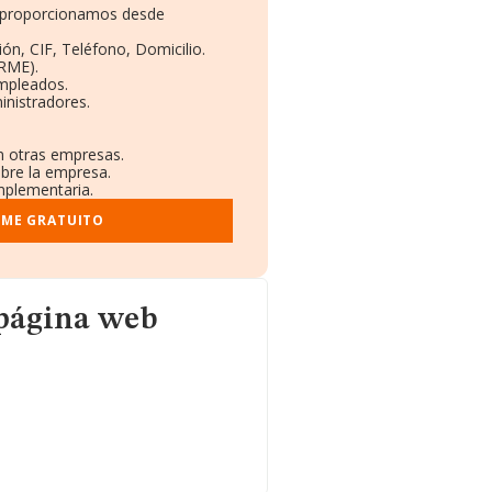
te proporcionamos desde
ón, CIF, Teléfono, Domicilio.
RME).
Empleados.
inistradores.
en otras empresas.
obre la empresa.
omplementaria.
RME GRATUITO
 página web