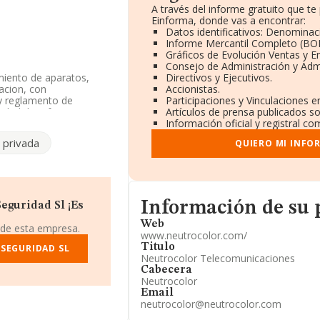
A través del informe gratuito que 
Einforma, donde vas a encontrar:
Datos identificativos: Denominaci
Informe Mercantil Completo (BO
Gráficos de Evolución Ventas y 
Consejo de Administración y Adm
miento de aparatos,
Directivos y Ejecutivos.
acion, con
Accionistas.
 y reglamento de
Participaciones y Vinculaciones 
idad de referencia
Artículos de prensa publicados s
21. No realiza actividad
Información oficial y registral c
 privada
QUIERO MI INFO
datos disponibles en
or.
ndo a los niveles de
Informacion de su página web
a ha ganado 20
Información de su
eguridad Sl ¡Es
e encuentran mejor
Web
Setting-up And
 de esta empresa.
www.neutrocolor.com/
n embargo, el ranking
Titulo
 SEGURIDAD SL
as Sociedad Limitada
Neutrocolor Telecomunicaciones
ional, se ha colocado
Cabecera
r estaba en la número
Neutrocolor
inaria S.L
como
Email
ompañías como
neutrocolor@neutrocolor.com
acado por su bajada de
g provincial.