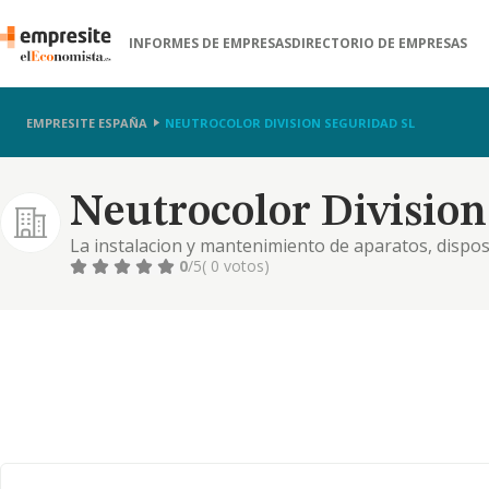
INFORMES DE EMPRESAS
DIRECTORIO DE EMPRESAS
EMPRESITE ESPAÑA
NEUTROCOLOR DIVISION SEGURIDAD SL
Neutrocolor Division
La instalacion y mantenimiento de aparatos, disposi
de actuacion, con sometimiento a la ley 30 de julio
0
/5
( 0 votos)
seguridad privada.