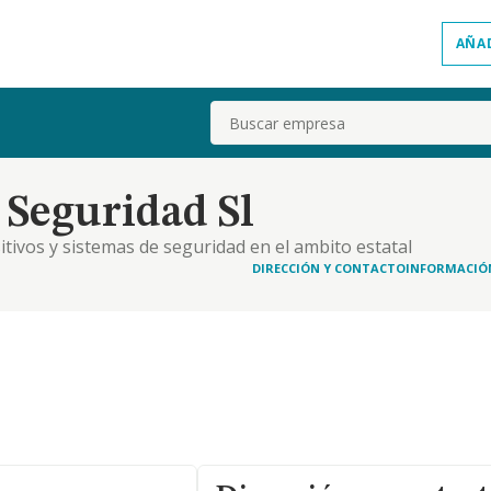
AÑA
Buscar
 Seguridad Sl
tivos y sistemas de seguridad en el ambito estatal
 de 1.992 de seguridad privadas y reglamento de
DIRECCIÓN Y CONTACTO
INFORMACIÓ