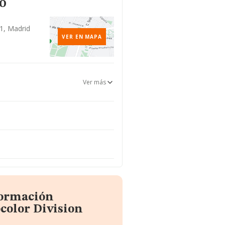
o
1, Madrid
VER EN MAPA
Ver más
formación
color Division