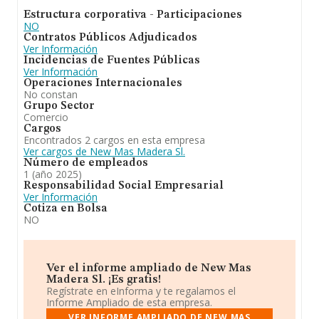
comercio al por mayor y al por menor, distribución
Estructura corporativa - Participaciones
comercial, importación yexportacion de muebles. Ha
NO
experimentado un retroceso en el ranking de su sector
Contratos Públicos Adjudicados
(%cnae%). En el ranking de todas las empresas en el
Ver Información
territorio nacional, ha experimentado un retroceso.
Incidencias de Fuentes Públicas
Ver Información
Operaciones Internacionales
No constan
Grupo Sector
Comercio
Cargos
Encontrados 2 cargos en esta empresa
Ver cargos de New Mas Madera Sl.
Número de empleados
1 (año 2025)
Responsabilidad Social Empresarial
Ver Información
Cotiza en Bolsa
NO
Ver el informe ampliado de New Mas
Madera Sl. ¡Es gratis!
Regístrate en eInforma y te regalamos el
Informe Ampliado de esta empresa.
VER INFORME AMPLIADO DE NEW MAS