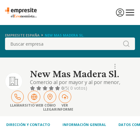
EMPRESITE ESPAÑA
NEW MAS MADERA SL.
Buscar
New Mas Madera Sl.
Comercio al por mayor y al por menor,
distribucion comercial, importacion
0
/5
( 0 votos)
yexportacion de muebles
LLAMAR
SITIO WEB
CÓMO
VER
LLEGAR
INFORME
DIRECCIÓN Y CONTACTO
INFORMACIÓN GENERAL
DATOS COM