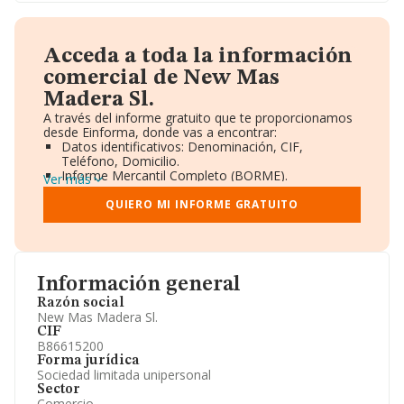
Acceda a toda la información
comercial de New Mas
Madera Sl.
A través del informe gratuito que te proporcionamos
desde Einforma, donde vas a encontrar:
Datos identificativos: Denominación, CIF,
Teléfono, Domicilio.
Informe Mercantil Completo (BORME).
Ver más
Gráficos de Evolución Ventas y Empleados.
Consejo de Administración y Administradores.
QUIERO MI INFORME GRATUITO
Directivos y Ejecutivos.
Accionistas.
Participaciones y Vinculaciones en otras empresas.
Artículos de prensa publicados sobre la empresa.
Información oficial y registral complementaria.
Información general
Razón social
New Mas Madera Sl.
CIF
B86615200
Forma jurídica
Sociedad limitada unipersonal
Sector
Comercio