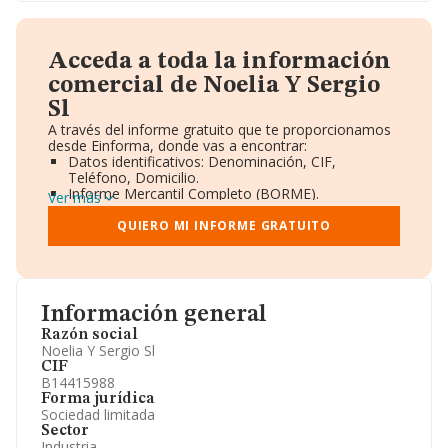
Acceda a toda la información
comercial de Noelia Y Sergio
Sl
A través del informe gratuito que te proporcionamos
desde Einforma, donde vas a encontrar:
Datos identificativos: Denominación, CIF,
Teléfono, Domicilio.
Informe Mercantil Completo (BORME).
Ver más
Gráficos de Evolución Ventas y Empleados.
Consejo de Administración y Administradores.
QUIERO MI INFORME GRATUITO
Directivos y Ejecutivos.
Accionistas.
Participaciones y Vinculaciones en otras empresas.
Artículos de prensa publicados sobre la empresa.
Información oficial y registral complementaria.
Información general
Razón social
Noelia Y Sergio Sl
CIF
B14415988
Forma jurídica
Sociedad limitada
Sector
Industria