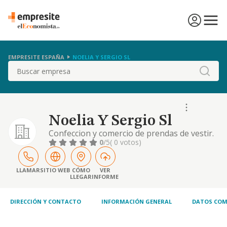
EMPRESITE ESPAÑA
NOELIA Y SERGIO SL
Buscar
Noelia Y Sergio Sl
Confeccion y comercio de prendas de vestir.
0
/5
( 0 votos)
LLAMAR
SITIO WEB
CÓMO
VER
LLEGAR
INFORME
DIRECCIÓN Y CONTACTO
INFORMACIÓN GENERAL
DATOS COM