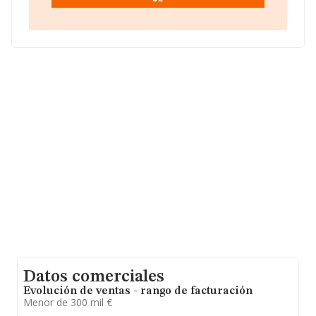
asciende a los 2 millones de euros. Por último, con el fin
de ampliar la información relativa al ámbito de la
empresa, la antigüedad desde la constitución es de 16
años. La media de empleados es de 3.
Datos comerciales
Evolución de ventas - rango de facturación
Menor de 300 mil €