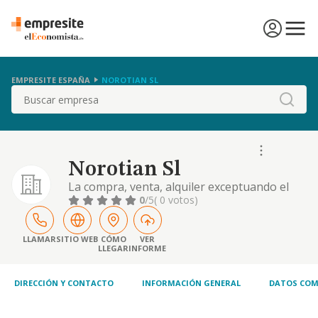
EMPRESITE ESPAÑA
NOROTIAN SL
Buscar
Norotian Sl
La compra, venta, alquiler exceptuando el
arrendamiento financiero, de inmuebles,
0
/5
( 0 votos)
embarcaciones, amarres para
embarcaciones, automoviles, y cualquier
otra clase de vehiculos de uso privado
LLAMAR
SITIO WEB
CÓMO
VER
LLEGAR
INFORME
DIRECCIÓN Y CONTACTO
INFORMACIÓN GENERAL
DATOS COM