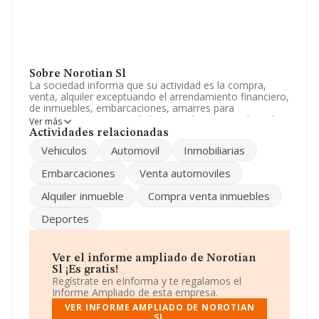
Sobre Norotian Sl
La sociedad informa que su actividad es la compra,
venta, alquiler exceptuando el arrendamiento financiero,
de inmuebles, embarcaciones, amarres para
embarcaciones, automóviles, y cualquier otra clase de
Ver más
vehículos de uso privado. La sociedad está inscrita en el
Actividades relacionadas
Registro Mercantil como Sociedad Limitada. Su CNAE
Vehiculos
Automovil
Inmobiliarias
corresponde a 4781 con código 'Comercio al por menor
de productos alimenticios, bebidas y tabaco en puestos
Embarcaciones
Venta automoviles
de venta y en mercadillos'. La compañía no tiene
actividad en mercados exteriores.
Alquiler inmueble
Compra venta inmuebles
Su correo es
timoteo.norotian@gmail.com
.
Deportes
La sociedad española
Norotian S.L
, CIF B63529077,
tiene su domicilio social establecido en Calle L'art núm.
84 Loc 3, (08041), Barcelona, Cataluña.
Ver el informe ampliado de Norotian
Sl ¡Es gratis!
En base a la información de la que dispone INFORMA
Regístrate en eInforma y te regalamos el
sobre 35.558 compañías, a nivel nacional la facturación
Informe Ampliado de esta empresa.
asciende a 81.375 millones de euros y el promedio de la
VER INFORME AMPLIADO DE NOROTIAN
facturación de ventas entre todas las compañías
SL