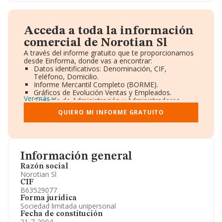
Acceda a toda la información
comercial de Norotian Sl
A través del informe gratuito que te proporcionamos
desde Einforma, donde vas a encontrar:
Datos identificativos: Denominación, CIF,
Teléfono, Domicilio.
Informe Mercantil Completo (BORME).
Gráficos de Evolución Ventas y Empleados.
Ver más
Consejo de Administración y Administradores.
Directivos y Ejecutivos.
QUIERO MI INFORME GRATUITO
Accionistas.
Participaciones y Vinculaciones en otras empresas.
Artículos de prensa publicados sobre la empresa.
Información oficial y registral complementaria.
Información general
Razón social
Norotian Sl
CIF
B63529077
Forma jurídica
Sociedad limitada unipersonal
Fecha de constitución
21-7-2004