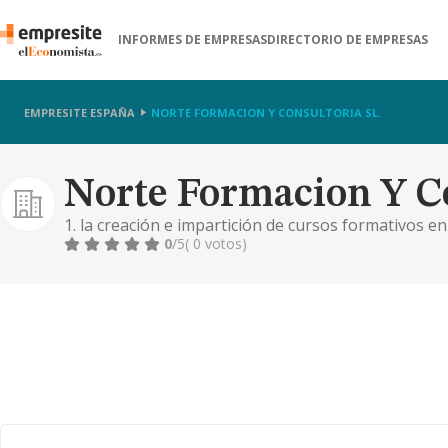
INFORMES DE EMPRESAS
DIRECTORIO DE EMPRESAS
EMPRESITE ESPAÑA
NORTE FORMACION Y CONSULTORIA SL.
Norte Formacion Y Co
1. la creación e impartición de cursos formativos e
distancia o de cualquier nuevo formato, para su com
0
/5
( 0 votos)
gestión de aulas formativas tanto físicas como virt
distinto