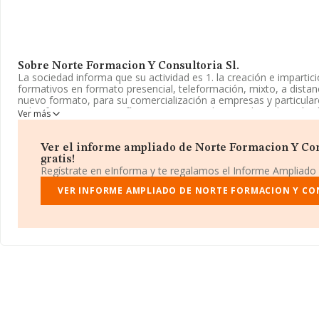
Sobre Norte Formacion Y Consultoria Sl.
La sociedad informa que su actividad es 1. la creación e impartic
formativos en formato presencial, teleformación, mixto, a distan
nuevo formato, para su comercialización a empresas y particulare
aulas formativas tanto físicas como virtuales para la realización
Ver más
distinto. La empresa aparece inscrita en el Registro Mercantil c
Su CNAE corresponde a 8559 con código 'Otra educación n.c.o.p.'
actividad en mercados exteriores.
Ver el informe ampliado de Norte Formacion Y Cons
gratis!
La sociedad
Norte Formacion y Consultoría S.L
, B98855786, 
Regístrate en eInforma y te regalamos el Informe Ampliado
De L'albereda núm. 56 12, (46023), en el municipio de Valencia,
VER INFORME AMPLIADO DE NORTE FORMACION Y CO
En base a la información de la que dispone INFORMA sobre 27.7
ámbito nacional la facturación alcanza la cifra de 4.215 millones
que el promedio de la facturación entre todas las empresas es de
relación con la información de la provincia de Valencia, en la b
constan 1405 empresas, cuyas ventas en 2021 han alcanzado los
Finalmente, para completar los datos de sector, en 2021, la anti
años desde la constitución. La media de empleados es de 3.