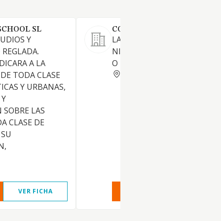
SCHOOL SL
COLEGIO ENGEBA SL
UDIOS Y
LA ENSENANZA EN TODOS S
 REGLADA.
NIVELES, ETAPAS Y CURSOS, 
DICARA A LA
O NO REGLADA
VALENCIA
DE TODA CLASE
TICAS Y URBANAS,
 Y
 SOBRE LAS
A CLASE DE
 SU
N,
VER FICHA
VER INFORME
VER FIC