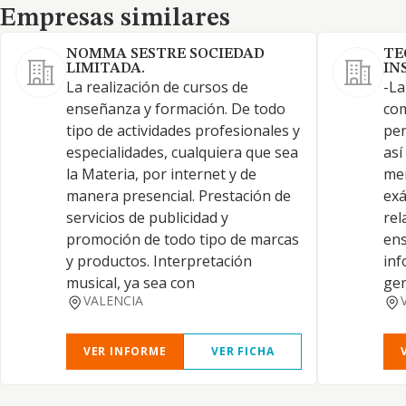
Empresas similares
Empresas similares
NOMMA SESTRE SOCIEDAD
TE
LIMITADA.
IN
La realización de cursos de
-La
enseñanza y formación. De todo
com
tipo de actividades profesionales y
per
especialidades, cualquiera que sea
así
la Materia, por internet y de
mer
manera presencial. Prestación de
exá
servicios de publicidad y
rel
promoción de todo tipo de marcas
ens
y productos. Interpretación
inf
musical, ya sea con
gen
VALENCIA
VER INFORME
VER FICHA