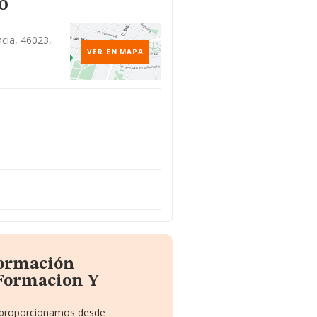
o
ncia, 46023,
VER EN MAPA
formación
 Formacion Y
te proporcionamos desde