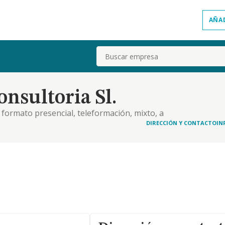
AÑA
Buscar
nsultoria Sl.
n formato presencial, teleformación, mixto, a
ercialización a empresas y particulares. 2. la
DIRECCIÓN Y CONTACTO
IN
uales para la realización de formación en los