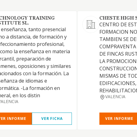
CHNOLOGY TRAINING
CHESTE HIGH 
STITUTE SL.
CENTRO DE EST
 enseñanza, tanto presencial
FORMACION NO
o a distancia, de formación y
TAMBIEN SE DE
feccionamiento profesional,
COMPRAVENTA 
 como la enseñanza en materia
DE FINCAS RUS
cantil, preparación de
LA PROMOCION
menes, oposiciones y similares
CONSTRUCCION
acionados con la formación. La
MISMAS DE TOD
eñanza de idiomas e
EDIFICACIONES,
ormática. -La formación en
REHABILITACIO
eral, en los distin
VALENCIA
VALENCIA
VER INFORME
VER FICHA
VER INFORME