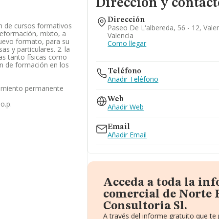
Dirección y contact
Dirección
ón de cursos formativos
Paseo De L'albereda, 56 - 12, Vale
leformación, mixto, a
Valencia
nuevo formato, para su
Como llegar
s y particulares. 2. la
as tanto físicas como
ión de formación en los
Teléfono
Añadir Teléfono
cimiento permanente
Web
o.p.
Añadir Web
Email
Añadir Email
Acceda a toda la in
comercial de Norte
Consultoria Sl.
A través del informe gratuito que 