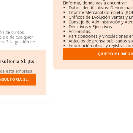
Einforma, donde vas a encontrar:
Datos identificativos: Denominaci
Informe Mercantil Completo (BO
Gráficos de Evolución Ventas y 
Consejo de Administración y Adm
Directivos y Ejecutivos.
Accionistas.
ión de cursos
Participaciones y Vinculaciones 
cia o de cualquier
Artículos de prensa publicados s
s. 2. la gestión de
Información oficial y registral c
 de formación en los
omo Sociedad Limitada.
QUIERO MI INFO
. La sociedad no tiene
ultoria Sl. ¡Es
se encuentra en Paseo
 de esta empresa.
 Comunidad Valenciana.
NSULTORIA SL.
84 compañías, en el
 de euros y se estima
 151 mil euros. En
ase de datos INFORMA
 183 millones de euros.
güedad alcanza los 14