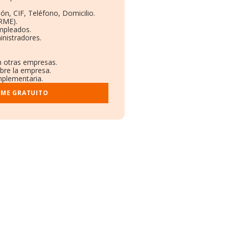
ón, CIF, Teléfono, Domicilio.
RME).
Empleados.
inistradores.
en otras empresas.
obre la empresa.
omplementaria.
RME GRATUITO