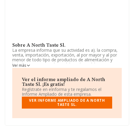
Sobre A North Taste Sl.
La empresa informa que su actividad es a). la compra,
venta, importación, exportación, al por mayor y al por
menor de todo tipo de productos de alimentación y
bebidas, tanto naturales y elaborados (códigos c.n.a.e.
Ver más
números 4639, 4725 y 4729). b) la compra, venta,
importación, exportación, al por menor y al por mayor
de electrodomésticos. La empresa está registrada
Ver el informe ampliado de A North
como Sociedad Limitada. Clasifica su actividad CNAE
Taste Sl. ¡Es gratis!
como 'Comercio al por mayor, no especializado, de
Regístrate en eInforma y te regalamos el
productos alimenticios, bebidas y tabaco', código 4639.
Informe Ampliado de esta empresa.
La empresa realiza actividad internacional tanto de
VER INFORME AMPLIADO DE A NORTH
importación como exportación.
TASTE SL.
Ha tenido el mismo número de empleados y según los
datos a disposición de INFORMA, ha tenido un número
de empleados por debajo de la media de sector.
Dentro del ranking de empresas elaborado por