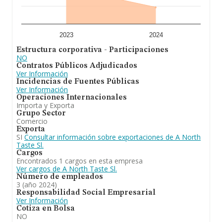
a la información de la provincia (hablamos de Madrid),
en la base de datos INFORMA constan 4253 empresas,
con ventas en el año 2024 de 6.963 millones de euros.
Como información adicional de interés, la antigüedad
desde la constitución es de 16 años. La media de
2023
2024
empleados es de 8.
Estructura corporativa - Participaciones
NO
En conclusión,
A North Taste S.L
se dedica a a). la
Contratos Públicos Adjudicados
compra, venta, importación, exportación, al por mayor
Ver Información
y al por menor de todo tipo de productos de
Incidencias de Fuentes Públicas
alimentación y bebidas, tanto naturales y elaborados
Ver Información
(códigos c.n.a.e. números 4639, 4725 y 4729). b) la
Operaciones Internacionales
compra, venta, importación, exportación, al por menor
Importa y Exporta
y al por mayor de electrodomésticos. Ha experimentado
Grupo Sector
un retroceso en el ranking de su sector (Comercio al por
Comercio
mayor, no especializado, de productos alimenticios,
Exporta
bebidas y tabaco). Frente al 2023, en el ranking
SI
Consultar información sobre exportaciones de A North
nacional, de todas las empresas en España, la empresa
Taste Sl.
ha retrocedido.
Cargos
Encontrados 1 cargos en esta empresa
Ver cargos de A North Taste Sl.
Número de empleados
3 (año 2024)
Responsabilidad Social Empresarial
Ver Información
Cotiza en Bolsa
NO