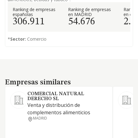
Ranking de empresas
Ranking de empresas
Rankin
españolas
en MADRID
en el 
306.911
54.676
2.6
*
Sector:
Comercio
Empresas similares
Empresas similares
COMERCIAL NATURAL
DERECHO SL
D
Venta y distribución de
a
complementos alimenticios
s
MADRID