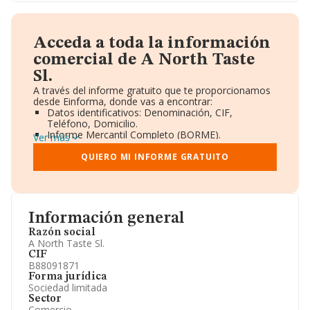
Acceda a toda la información
comercial de A North Taste
Sl.
A través del informe gratuito que te proporcionamos
desde Einforma, donde vas a encontrar:
Datos identificativos: Denominación, CIF,
Teléfono, Domicilio.
Informe Mercantil Completo (BORME).
Ver más
Gráficos de Evolución Ventas y Empleados.
Consejo de Administración y Administradores.
QUIERO MI INFORME GRATUITO
Directivos y Ejecutivos.
Accionistas.
Participaciones y Vinculaciones en otras empresas.
Artículos de prensa publicados sobre la empresa.
Información oficial y registral complementaria.
Información general
Razón social
A North Taste Sl.
CIF
B88091871
Forma jurídica
Sociedad limitada
Sector
Comercio