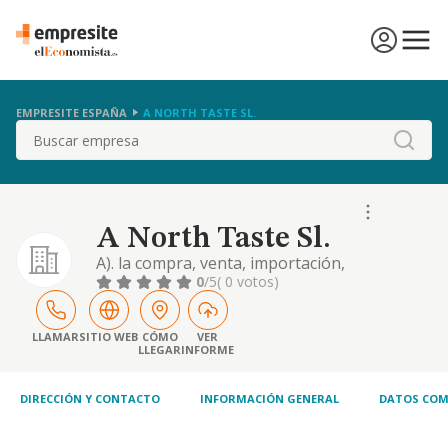
EMPRESITE ESPAÑA
A NORTH TASTE SL.
Buscar
A North Taste Sl.
A). la compra, venta, importación,
exportación, al por mayor y al por menor de
0
/5
( 0 votos)
todo tipo de productos de alimentación y
bebidas, tanto naturales y elaborados
(códigos c.n.a.e. números 4639, 4725 y 4729).
LLAMAR
SITIO WEB
CÓMO
VER
LLEGAR
INFORME
b) la compra, venta, importación,
exportación, al por menor y al por mayor de
electrodomésticos
DIRECCIÓN Y CONTACTO
INFORMACIÓN GENERAL
DATOS COM