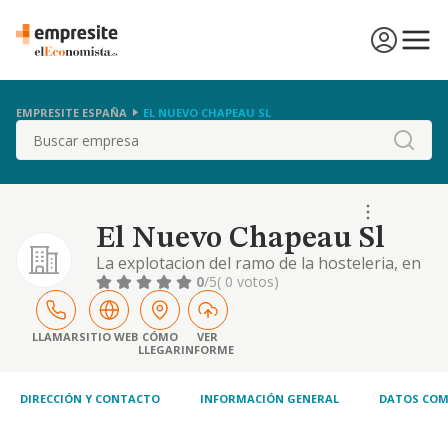
EMPRESITE ESPAÑA
EL NUEVO CHAPEAU SL
Buscar
El Nuevo Chapeau Sl
La explotacion del ramo de la hosteleria, en
especial de cafeterias, bares-cafes y
0
/5
( 0 votos)
restaurantes
LLAMAR
SITIO WEB
CÓMO
VER
LLEGAR
INFORME
DIRECCIÓN Y CONTACTO
INFORMACIÓN GENERAL
DATOS COM