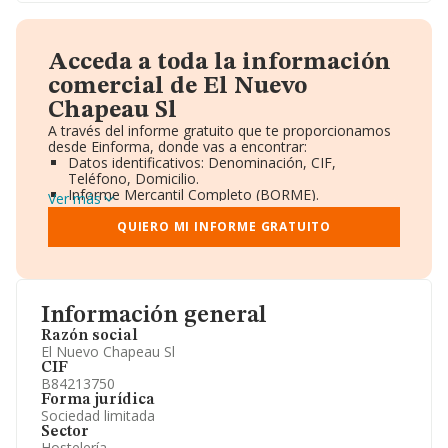
Acceda a toda la información
comercial de El Nuevo
Chapeau Sl
A través del informe gratuito que te proporcionamos
desde Einforma, donde vas a encontrar:
Datos identificativos: Denominación, CIF,
Teléfono, Domicilio.
Informe Mercantil Completo (BORME).
Ver más
Gráficos de Evolución Ventas y Empleados.
Consejo de Administración y Administradores.
QUIERO MI INFORME GRATUITO
Directivos y Ejecutivos.
Accionistas.
Participaciones y Vinculaciones en otras empresas.
Artículos de prensa publicados sobre la empresa.
Información oficial y registral complementaria.
Información general
Razón social
El Nuevo Chapeau Sl
CIF
B84213750
Forma jurídica
Sociedad limitada
Sector
Hostelería