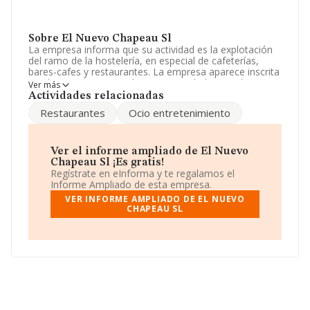
Sobre El Nuevo Chapeau Sl
La empresa informa que su actividad es la explotación
del ramo de la hostelería, en especial de cafeterías,
bares-cafes y restaurantes. La empresa aparece inscrita
en el Registro Mercantil como Sociedad Limitada.
Ver más
Clasifica su actividad CNAE como 'Establecimientos de
Actividades relacionadas
bebidas', código 5630. No realiza actividad de
Restaurantes
Ocio entretenimiento
importación y/o exportación.
La sociedad
El Nuevo Chapeau S.L
, con CIF
B84213750, se encuentra en Calle Jacobinia núm. 28
Ver el informe ampliado de El Nuevo
Piso 2 D, (28047), en el municipio de Madrid, Madrid.
Chapeau Sl ¡Es gratis!
Regístrate en eInforma y te regalamos el
Con los datos a disposición de INFORMA sobre 66.566
Informe Ampliado de esta empresa.
empresas pertenecientes al sector, a nivel nacional la
VER INFORME AMPLIADO DE EL NUEVO
facturación asciende a 5.524 millones de euros y la
CHAPEAU SL
media de facturación de ventas entre todas las
compañías alcanza los 82 mil euros. En cuanto a la
información relativa a la provincia de Madrid, en la base
de datos INFORMA constan 12241 empresas, cuyas
ventas han obtenido los 1.011 millones de euros.
Finalmente, para completar los datos de sector la
media de antigüedad desde la constitución es de 16
años. Los empleados de media son 2.