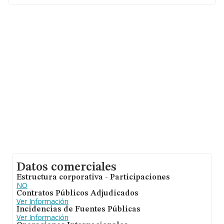
la información de la provincia de Madrid, en la base de
datos INFORMA constan 26948 empresas, cuyas ventas
han alcanzado los 6.109 millones de euros. Finalmente,
para completar los datos de sector la antigüedad desde
la constitución es de 17 años. La media de empleados
de las empresas es de 2.
Datos comerciales
Estructura corporativa - Participaciones
NO
Contratos Públicos Adjudicados
Ver Información
Incidencias de Fuentes Públicas
Ver Información