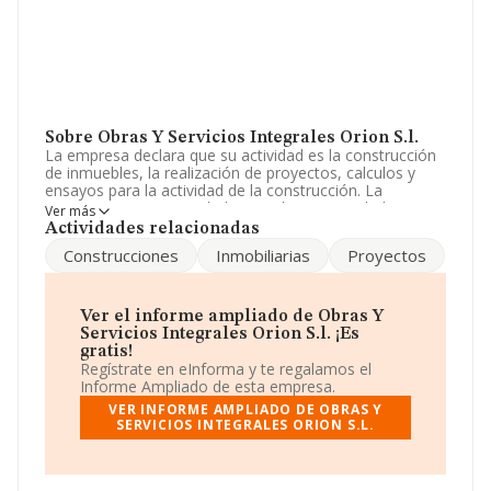
Sobre Obras Y Servicios Integrales Orion S.l.
La empresa declara que su actividad es la construcción
de inmuebles, la realización de proyectos, calculos y
ensayos para la actividad de la construcción. La
empresa es una Sociedad Limitada. Su actividad CNAE
Ver más
es '%cnae%' con código 4101. La compañía no tiene
Actividades relacionadas
actividad en mercados exteriores.
Construcciones
Inmobiliarias
Proyectos
Para llamar las oficinas se puede hacer a través del
número 915235196.
Ver el informe ampliado de Obras Y
La sociedad
Obras y Servicios Integrales Orion S.L
,
Servicios Integrales Orion S.l. ¡Es
con número de identificación fiscal B85215598, tiene
gratis!
domicilio fiscal en Calle Monte Oliveti núm. 34 Bj,
Regístrate en eInforma y te regalamos el
(28038), Madrid, Madrid.
Informe Ampliado de esta empresa.
VER INFORME AMPLIADO DE OBRAS Y
En relación con el sector y disponiendo de los datos de
SERVICIOS INTEGRALES ORION S.L.
hasta 188.948 empresas, en el ámbito nacional la
facturación alcanza la cifra de 36.783 millones de euros
y se estima que el promedio de la facturación entre
todas las empresas es de 194 mil euros. En relación con