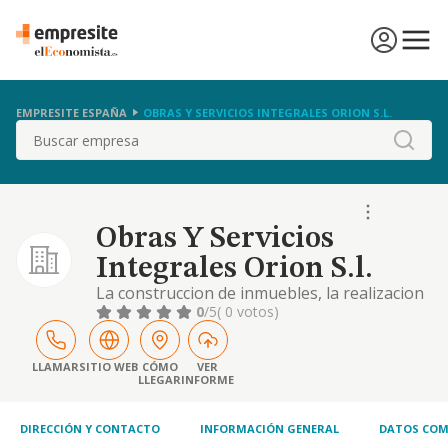
EMPRESITE ESPAÑA
OBRAS Y SERVICIOS INTEGRALES ORION S.L.
Buscar
Obras Y Servicios
Integrales Orion S.l.
La construccion de inmuebles, la realizacion
de proyectos, calculos y ensayos para la
0
/5
( 0 votos)
actividad de la construccion.
LLAMAR
SITIO WEB
CÓMO
VER
LLEGAR
INFORME
DIRECCIÓN Y CONTACTO
INFORMACIÓN GENERAL
DATOS COM