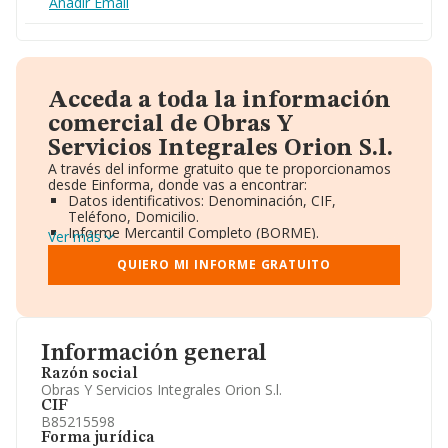
Añadir Email
Acceda a toda la información
comercial de Obras Y
Servicios Integrales Orion S.l.
A través del informe gratuito que te proporcionamos
desde Einforma, donde vas a encontrar:
Datos identificativos: Denominación, CIF,
Teléfono, Domicilio.
Informe Mercantil Completo (BORME).
Ver más
Gráficos de Evolución Ventas y Empleados.
Consejo de Administración y Administradores.
QUIERO MI INFORME GRATUITO
Directivos y Ejecutivos.
Accionistas.
Participaciones y Vinculaciones en otras empresas.
Artículos de prensa publicados sobre la empresa.
Información oficial y registral complementaria.
Información general
Razón social
Obras Y Servicios Integrales Orion S.l.
CIF
B85215598
Forma jurídica