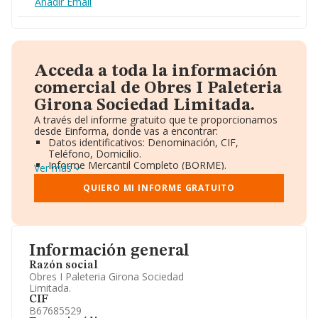
Añadir Email
Acceda a toda la información
comercial de Obres I Paleteria
Girona Sociedad Limitada.
A través del informe gratuito que te proporcionamos
desde Einforma, donde vas a encontrar:
Datos identificativos: Denominación, CIF,
Teléfono, Domicilio.
Informe Mercantil Completo (BORME).
Ver más
Gráficos de Evolución Ventas y Empleados.
Consejo de Administración y Administradores.
QUIERO MI INFORME GRATUITO
Directivos y Ejecutivos.
Accionistas.
Participaciones y Vinculaciones en otras empresas.
Artículos de prensa publicados sobre la empresa.
Información oficial y registral complementaria.
Información general
Razón social
Obres I Paleteria Girona Sociedad
Limitada.
CIF
B67685529