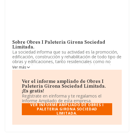
Sobre Obres I Paleteria Girona Sociedad
Limitada.
La sociedad informa que su actividad es la promoción,
edificación, construcción y rehabilitación de todo tipo de
obras y edificaciones, tanto residenciales como no
residenciales. La empresa es una Sociedad Limitada.
Ver más
Clasifica su actividad CNAE como '%cnae%', código
4102. La compañía no tiene actividad en mercados
exteriores.
Ver el informe ampliado de Obres I
Paleteria Girona Sociedad Limitada.
Según la Recomendación 2003/361/CE de la Comisión,
¡Es gratis!
de 6 de mayo de 2003, sobre la definición de
Regístrate en eInforma y te regalamos el
microempresas, pequeñas y medianas empresas, la
Informe Ampliado de esta empresa.
compañía entra en la categoría de empresas pequeñas.
VER INFORME AMPLIADO DE OBRES I
Ha habido un descenso en cuanto al número de
PALETERIA GIRONA SOCIEDAD
LIMITADA.
empleados y teniendo en cuenta la información
disponible en INFORMA, ha dispuesto de un número de
empleados por encima de la media de sector.
Dentro del ranking de empresas elaborado por