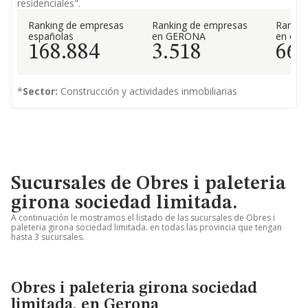
residenciales".
Ranking de empresas
Ranking de empresas
Rankin
españolas
en GERONA
en el 
168.884
3.518
66
*
Sector:
Construcción y actividades inmobiliarias
Sucursales de Obres i paleteria
girona sociedad limitada.
A continuación le mostramos el listado de las sucursales de Obres i
paleteria girona sociedad limitada. en todas las provincia que tengan
hasta 3 sucursales.
Obres i paleteria girona sociedad
limitada. en Gerona