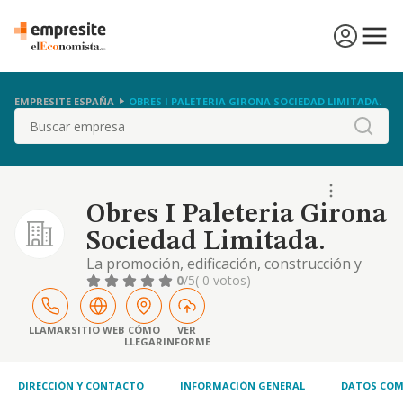
EMPRESITE ESPAÑA
OBRES I PALETERIA GIRONA SOCIEDAD LIMITADA.
Buscar
Obres I Paleteria Girona
Sociedad Limitada.
La promoción, edificación, construcción y
rehabilitación de todo tipo de obras y
0
/5
( 0 votos)
edificaciones, tanto residenciales como no
residenciales
LLAMAR
SITIO WEB
CÓMO
VER
LLEGAR
INFORME
DIRECCIÓN Y CONTACTO
INFORMACIÓN GENERAL
DATOS COM