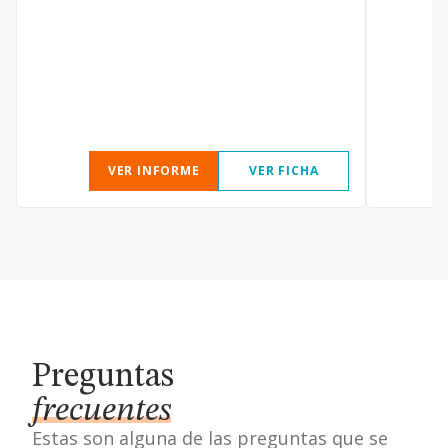
O
n
e
p
m
VER INFORME
VER FICHA
Preguntas
frecuentes
Estas son alguna de las preguntas que se