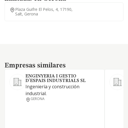
Plaza Guifre El Pelos, 4, 17190,
Salt, Gerona
Empresas similares
Empresas similares
ENGINYERIA I GESTIO
D'ESPAIS INDUSTRIALS SL
Ingeniería y construcción
C
industrial.
r
GERONA
d
i
c
p
R