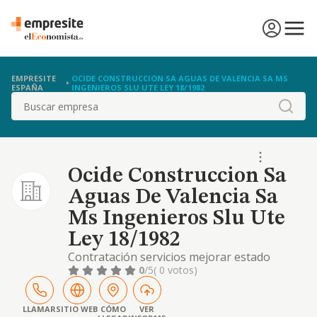
EMPRESITE
OCIDE CONSTRUCCION SA AGUAS DE VALENCIA SA MS
ESPAÑA
INGENIEROS SLU UTE LEY 18/1982
Buscar
Ocide Construccion Sa
Aguas De Valencia Sa
Ms Ingenieros Slu Ute
Ley 18/1982
Contratación servicios mejorar estado
canales en zonas regables de interés
0
/5
( 0 votos)
general del estado confederación
hidrográfica júcar para impulsar ahorro,
eficiencia y sostenibilidad uso recursos
LLAMAR
SITIO WEB
CÓMO
VER