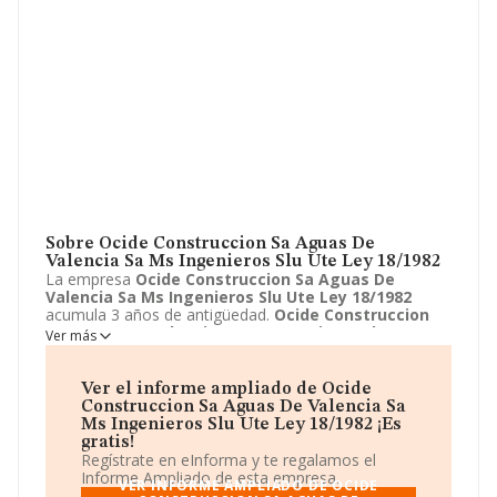
Sobre Ocide Construccion Sa Aguas De
Valencia Sa Ms Ingenieros Slu Ute Ley 18/1982
La empresa
Ocide Construccion Sa Aguas De
Valencia Sa Ms Ingenieros Slu Ute Ley 18/1982
acumula 3 años de antigüedad.
Ocide Construccion
Sa Aguas De Valencia Sa Ms Ingenieros Slu Ute Ley
Ver más
18/1982
está emplazada en Calle gran via del Marques
del Turia, 19, Valencia, Valencia. Centra su actividad
CNAE como 9499 - Otras actividades asociativas
Ver el informe ampliado de Ocide
n.c.o.p.. La empresa
Ocide Construccion Sa Aguas De
Construccion Sa Aguas De Valencia Sa
Valencia Sa Ms Ingenieros Slu Ute Ley 18/1982
es
Ms Ingenieros Slu Ute Ley 18/1982 ¡Es
Unión temporal de empresas.
gratis!
Regístrate en eInforma y te regalamos el
Informe Ampliado de esta empresa.
VER INFORME AMPLIADO DE OCIDE