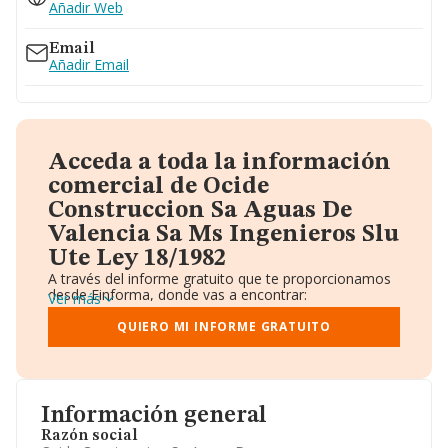
Añadir Web
Email
Añadir Email
Acceda a toda la información
comercial de Ocide
Construccion Sa Aguas De
Valencia Sa Ms Ingenieros Slu
Ute Ley 18/1982
A través del informe gratuito que te proporcionamos
desde Einforma, donde vas a encontrar:
Ver más
Datos identificativos: Denominación, CIF,
Teléfono, Domicilio.
QUIERO MI INFORME GRATUITO
Informe Mercantil Completo (BORME).
Gráficos de Evolución Ventas y Empleados.
Consejo de Administración y Administradores.
Directivos y Ejecutivos.
Accionistas.
Información general
Participaciones y Vinculaciones en otras empresas.
Razón social
Artículos de prensa publicados sobre la empresa.