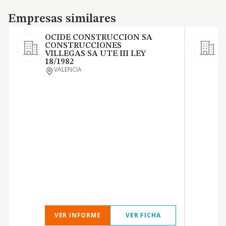
Empresas similares
Empresas similares
OCIDE CONSTRUCCION SA
CONSTRUCCIONES
VILLEGAS SA UTE III LEY
O
18/1982
E
VALENCIA
d
A
d
d
V
VER INFORME
VER FICHA