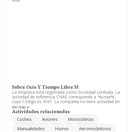
Viva
Sobre Ocio Y Tiempo Libre Sl
La empresa está registrada como Sociedad Limitada. La
actividad de referencia CNAE corresponde a '%cnae%',
cuyo Código es 4101. La compañía no tiene actividad en
mercados exteriores.
Ver más
Actividades relacionadas
En el último año el número de empleados ha
Coches
Aviones
Motocicletas
permanecido igual y según los datos a disposición de
INFORMA, ha tenido un número de empleados por
Manualidades
Humor
Aeromodelismo
debajo de la media de sector.