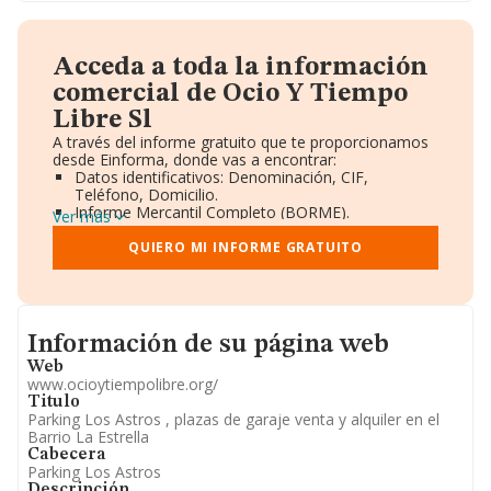
Acceda a toda la información
comercial de Ocio Y Tiempo
Libre Sl
A través del informe gratuito que te proporcionamos
desde Einforma, donde vas a encontrar:
Datos identificativos: Denominación, CIF,
Teléfono, Domicilio.
Informe Mercantil Completo (BORME).
Ver más
Gráficos de Evolución Ventas y Empleados.
Consejo de Administración y Administradores.
QUIERO MI INFORME GRATUITO
Directivos y Ejecutivos.
Accionistas.
Participaciones y Vinculaciones en otras empresas.
Artículos de prensa publicados sobre la empresa.
Informacion de su página web
Información oficial y registral complementaria.
Información de su página web
Web
www.ocioytiempolibre.org/
Titulo
Parking Los Astros , plazas de garaje venta y alquiler en el
Barrio La Estrella
Cabecera
Parking Los Astros
Descripción