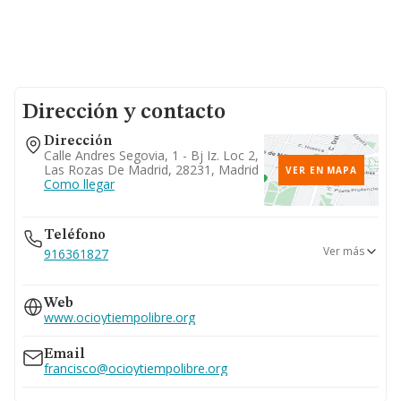
Dirección y contacto
Dirección
Calle Andres Segovia, 1 - Bj Iz. Loc 2,
Las Rozas De Madrid, 28231, Madrid
VER EN MAPA
Como llegar
Teléfono
Ver más
916361827
670...
Web
Ver teléfono 670...
www.ocioytiempolibre.org
Email
francisco@ocioytiempolibre.org