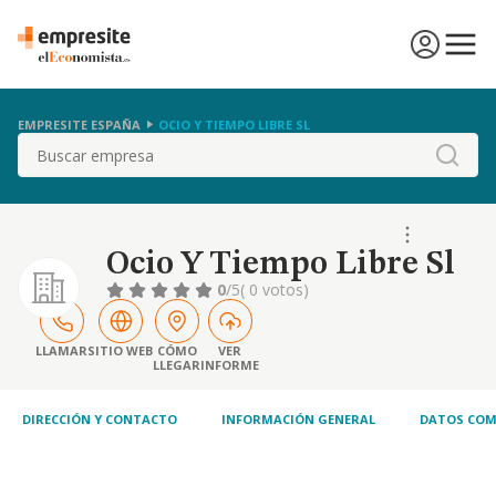
EMPRESITE ESPAÑA
OCIO Y TIEMPO LIBRE SL
Buscar
Ocio Y Tiempo Libre Sl
0
/5
( 0 votos)
LLAMAR
SITIO WEB
CÓMO
VER
LLEGAR
INFORME
DIRECCIÓN Y CONTACTO
INFORMACIÓN GENERAL
DATOS COM