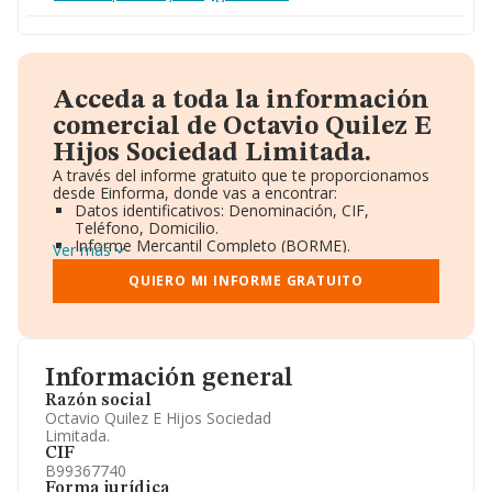
Acceda a toda la información
comercial de Octavio Quilez E
Hijos Sociedad Limitada.
A través del informe gratuito que te proporcionamos
desde Einforma, donde vas a encontrar:
Datos identificativos: Denominación, CIF,
Teléfono, Domicilio.
Informe Mercantil Completo (BORME).
Ver más
Gráficos de Evolución Ventas y Empleados.
Consejo de Administración y Administradores.
QUIERO MI INFORME GRATUITO
Directivos y Ejecutivos.
Accionistas.
Participaciones y Vinculaciones en otras empresas.
Artículos de prensa publicados sobre la empresa.
Información oficial y registral complementaria.
Información general
Razón social
Octavio Quilez E Hijos Sociedad
Limitada.
CIF
B99367740
Forma jurídica