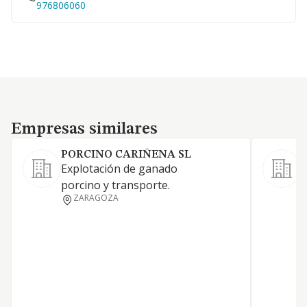
976806060
Empresas similares
Empresas similares
PORCINO CARIÑENA SL
Explotación de ganado
porcino y transporte.
-
ZARAGOZA
g
p
m
c
d
c
c