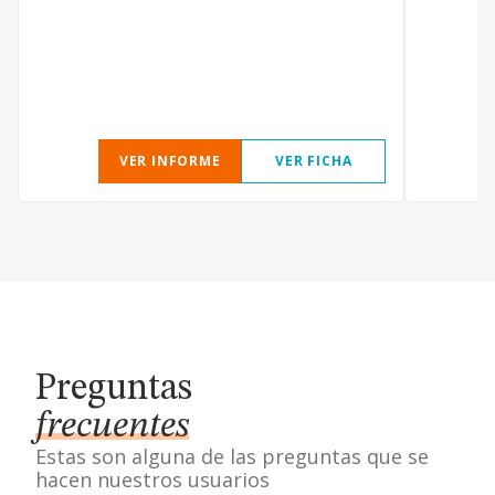
p
d
f
d
VER INFORME
VER FICHA
Preguntas
frecuentes
Estas son alguna de las preguntas que se
hacen nuestros usuarios