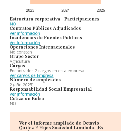
de la empresa en estudio superior a este promedio. En
cuanto a la información relativa a la provincia de
Zaragoza, en la base de datos INFORMA constan 384
2023
2024
2025
empresas, con ventas en 2025 de hasta 1.095 millones
Estructura corporativa - Participaciones
de euros. Por último, con el fin de ampliar la
NO
información relativa al ámbito de la empresa, los
Contratos Públicos Adjudicados
empleados de media son 4; la antigüedad desde la
Ver Información
constitución es de 20 años.
Incidencias de Fuentes Públicas
Ver Información
Para concluir,
Octavio Quilez e Hijos Sociedad
Operaciones Internacionales
Limitada
se emplea en la actividad de explotaciones
No constan
ganaderas. En el ranking de su sector (Explotación de
Grupo Sector
ganado porcino), la compañía ha perdido posición
Agricultura
respecto al 2024. En el ranking de todas las empresas
Cargos
en el territorio nacional, ha experimentado un retroceso.
Encontrados 2 cargos en esta empresa
Ver cargos de Empresa
Número de empleados
2 (año 2025)
Responsabilidad Social Empresarial
Ver Información
Cotiza en Bolsa
NO
Ver el informe ampliado de Octavio
Quilez E Hijos Sociedad Limitada. ¡Es