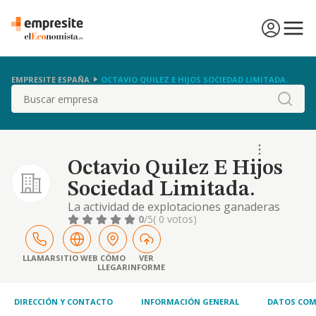
EMPRESITE ESPAÑA
OCTAVIO QUILEZ E HIJOS SOCIEDAD LIMITADA.
Buscar
Octavio Quilez E Hijos
Sociedad Limitada.
La actividad de explotaciones ganaderas
0
/5
( 0 votos)
LLAMAR
SITIO WEB
CÓMO
VER
LLEGAR
INFORME
DIRECCIÓN Y CONTACTO
INFORMACIÓN GENERAL
DATOS COM