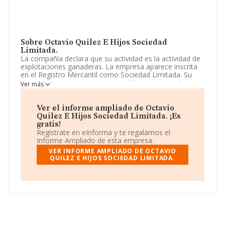
Sobre Octavio Quilez E Hijos Sociedad
Limitada.
La compañía declara que su actividad es la actividad de
explotaciones ganaderas. La empresa aparece inscrita
en el Registro Mercantil como Sociedad Limitada. Su
CNAE corresponde a 0146 con código 'Explotación de
Ver más
ganado porcino'. La sociedad no tiene actividad en
mercados exteriores.
Ver el informe ampliado de Octavio
En base a la Recomendación 2003/361/CE de la
Quilez E Hijos Sociedad Limitada. ¡Es
Comisión, de 6 de mayo de 2003, sobre la definición de
gratis!
microempresas, pequeñas y medianas empresas, la
Regístrate en eInforma y te regalamos el
compañía se puede calificar como microempresa. En
Informe Ampliado de esta empresa.
relación con el rendimiento en 2025, ha obtenido un
VER INFORME AMPLIADO DE OCTAVIO
incremento del 23% en ventas. No ha habido variación
QUILEZ E HIJOS SOCIEDAD LIMITADA.
en cuanto al número de empleados con respecto al
2024 y teniendo en cuenta la información a disposición
de INFORMA, ha contado con un número de empleados
inferior a la media de sector.
Respecto a la posición de la empresa según los niveles
de facturación, en los distintos rankings, INFORMA
facilita la siguiente información: ha perdido hasta 82