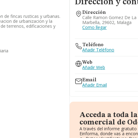
Dirección y con
Dirección
 de fincas rusticas y urbanas.
Calle Ramon Gomez De La S
eacion de urbanizacion y la
Marbella, 29602, Malaga
de terrenos, edificaciones y
Como llegar
Teléfono
Añadir Teléfono
iaria
Web
Añadir Web
Email
Añadir Email
Acceda a toda l
comercial de Od
A través del informe gratuit
Einforma, donde vas a encont