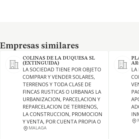
Empresas similares
Empresas similares
COLINAS DE LA DUQUESA SL
PL
(EXTINGUIDA)
AR
LA SOCIEDAD TIENE POR OBJETO
LA
COMPRAR Y VENDER SOLARES,
CO
TERRENOS Y TODA CLASE DE
VE
FINCAS RUSTICAS O URBANAS LA
PA
URBANIZACION, PARCELACION Y
AP
REPARCELACION DE TERRENOS,
AD
LA CONSTRUCCION, PROMOCION
IN
Y VENTA, POR CUENTA PROPIA O
MALAGA