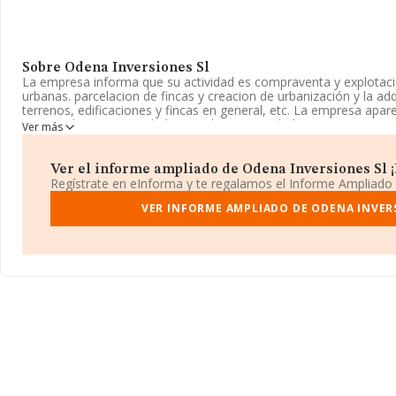
Sobre Odena Inversiones Sl
La empresa informa que su actividad es compraventa y explotació
urbanas. parcelacion de fincas y creacion de urbanización y la ad
terrenos, edificaciones y fincas en general, etc. La empresa apare
Mercantil como Sociedad Limitada. Su actividad CNAE es '%cnae%
Ver más
actividad de importación y/o exportación.
La compañía
Odena Inversiones S.L
, NIF B92258425, se encu
Ver el informe ampliado de Odena Inversiones Sl ¡E
De La Serna núm. 8, (29602), en el municipio de Marbella, en Mál
Regístrate en eInforma y te regalamos el Informe Ampliado
En relación con el sector y disponiendo de los datos de hasta 2
VER INFORME AMPLIADO DE ODENA INVER
nacional la facturación alcanza la cifra de 30.071 millones de eur
facturación de ventas entre todas las compañías asciende a los 1
información relativa a la provincia de Málaga, en la base de d
empresas, con ventas en 2025 de hasta 1.450 millones de euros.
de interés, la antigüedad alcanza los 20 años desde la constituc
de 1.