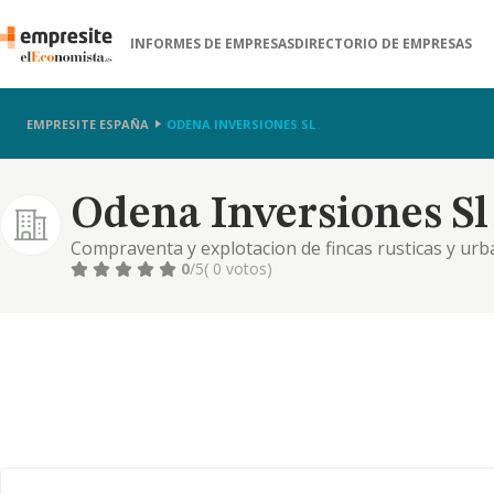
INFORMES DE EMPRESAS
DIRECTORIO DE EMPRESAS
EMPRESITE ESPAÑA
ODENA INVERSIONES SL
Odena Inversiones Sl
Compraventa y explotacion de fincas rusticas y urba
urbanizacion y la adquisicion y enajenacion de terren
0
/5
( 0 votos)