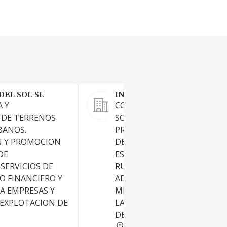
DEL SOL SL
INCRISANTO SL
 Y
COMPRAVENTA DE TERRENO
 DE TERRENOS
SOLARES Y EDIFICACIONES,
BANOS.
PROMOCION Y CONSTRUCC
 Y PROMOCION
DE TODA CLASE DE OBRAS,
DE
ESPECIALMENTE VIVIENDAS
 SERVICIOS DE
RURALES Y AQUELLAS
 FINANCIERO Y
ADAPTADAS PARA
A EMPRESAS Y
MINUSVALIDOS Y PERSONAS
 EXPLOTACION DE
LA TERCERA EDAD. EL COME
DE TODA
MALAGA