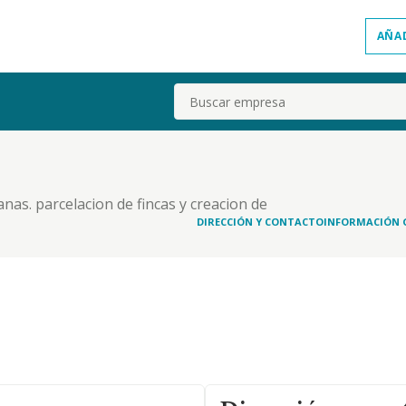
AÑA
Buscar
nas. parcelacion de fincas y creacion de
os, edificaciones y fincas en general, etc.
DIRECCIÓN Y CONTACTO
INFORMACIÓN 