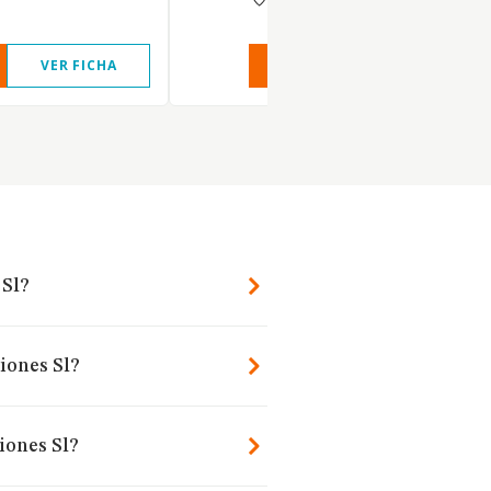
VER FICHA
VER INFORME
VER FIC
 Sl?
iones Sl?
iones Sl?