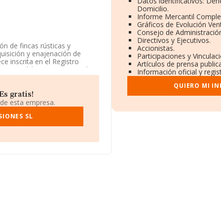
Datos identificativos: De
Domicilio.
Informe Mercantil Compl
Gráficos de Evolución Ven
Consejo de Administración
Directivos y Ejecutivos.
n de fincas rústicas y
Accionistas.
quisición y enajenación de
Participaciones y Vincula
ce inscrita en el Registro
Artículos de prensa publi
' con código 6812. No realiza
Información oficial y regi
QUIERO MI I
entra en Calle Ramon Gómez
s gratis!
aga, Andalucía.
 de esta empresa.
31.965 empresas, en el ámbito
SIONES SL
os y el promedio de la
29 mil euros. En cuanto a la
atos de INFORMA aparecen 17471
 Como información adicional
ión. La media de empleados es