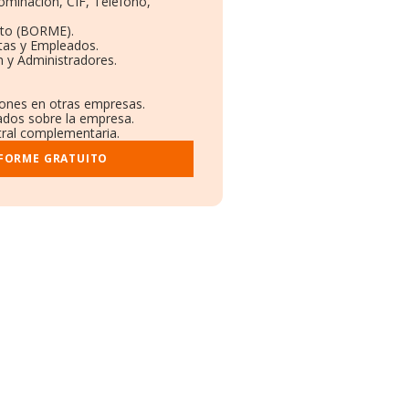
nominación, CIF, Teléfono,
eto (BORME).
tas y Empleados.
 y Administradores.
ciones en otras empresas.
cados sobre la empresa.
stral complementaria.
NFORME GRATUITO