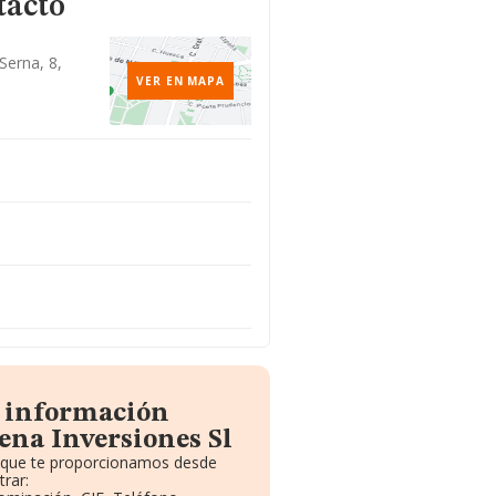
tacto
erna, 8,
VER EN MAPA
a información
ena Inversiones Sl
o que te proporcionamos desde
rar: