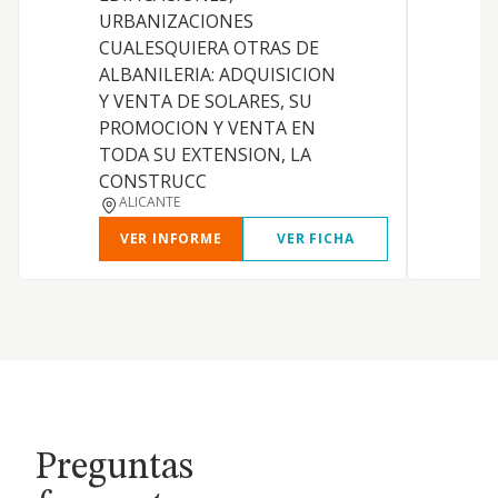
c
URBANIZACIONES
d
CUALESQUIERA OTRAS DE
y
ALBANILERIA: ADQUISICION
e
Y VENTA DE SOLARES, SU
d
PROMOCION Y VENTA EN
TODA SU EXTENSION, LA
CONSTRUCC
ALICANTE
VER INFORME
VER FICHA
Preguntas