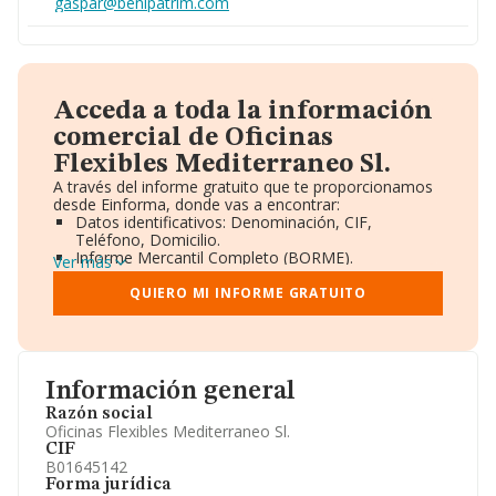
gaspar@benipatrim.com
Acceda a toda la información
comercial de Oficinas
Flexibles Mediterraneo Sl.
A través del informe gratuito que te proporcionamos
desde Einforma, donde vas a encontrar:
Datos identificativos: Denominación, CIF,
Teléfono, Domicilio.
Informe Mercantil Completo (BORME).
Ver más
Gráficos de Evolución Ventas y Empleados.
Consejo de Administración y Administradores.
QUIERO MI INFORME GRATUITO
Directivos y Ejecutivos.
Accionistas.
Participaciones y Vinculaciones en otras empresas.
Artículos de prensa publicados sobre la empresa.
Información oficial y registral complementaria.
Información general
Razón social
Oficinas Flexibles Mediterraneo Sl.
CIF
B01645142
Forma jurídica