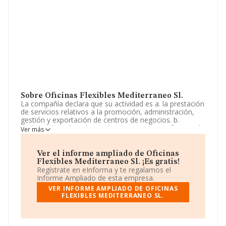
Sobre Oficinas Flexibles Mediterraneo Sl.
La compañía declara que su actividad es a. la prestación
de servicios relativos a la promoción, administración,
gestión y exportación de centros de negocios. b.
cualquier tipo de trabajos de tramitaciones, informes de
Ver más
gestión, y todas aquellas actividades relacionadas con la
gestión y administración de empresas y profesionales,
en general. La empresa aparece inscrita en el Registro
Ver el informe ampliado de Oficinas
Mercantil como Sociedad Limitada. Su actividad CNAE
Flexibles Mediterraneo Sl. ¡Es gratis!
es '%cnae%' con código 7020. La sociedad no tiene
Regístrate en eInforma y te regalamos el
actividad en mercados exteriores.
Informe Ampliado de esta empresa.
VER INFORME AMPLIADO DE OFICINAS
El número de empleados ha disminuido un 50% y
FLEXIBLES MEDITERRANEO SL.
teniendo en cuenta la información a disposición de
INFORMA, ha contado con un número de empleados
inferior a la media de sector.