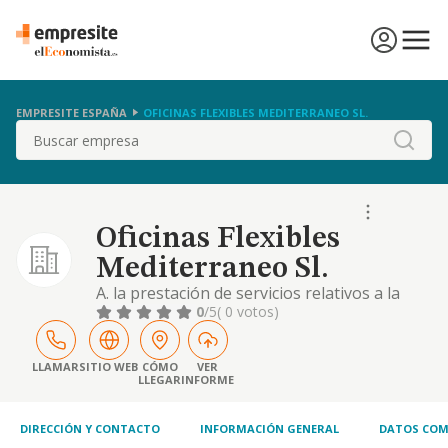
EMPRESITE ESPAÑA
OFICINAS FLEXIBLES MEDITERRANEO SL.
Buscar
Oficinas Flexibles
Mediterraneo Sl.
A. la prestación de servicios relativos a la
promoción, administración, gestión y
0
/5
( 0 votos)
exportación de centros de negocios. b.
cualquier tipo de trabajos de tramitaciones,
informes de gestión, y todas aquellas
LLAMAR
SITIO WEB
CÓMO
VER
LLEGAR
INFORME
actividades relacionadas con la gestión y
administración de empresas y profesionales,
en general
DIRECCIÓN Y CONTACTO
INFORMACIÓN GENERAL
DATOS COM