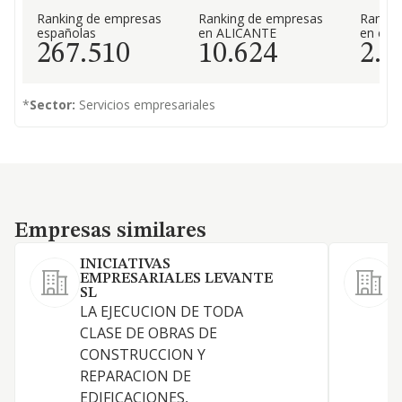
Ranking de empresas
Ranking de empresas
Rankin
españolas
en ALICANTE
en el 
267.510
10.624
2.2
*
Sector:
Servicios empresariales
Empresas similares
Empresas similares
INICIATIVAS
EMPRESARIALES LEVANTE
A
SL
n
LA EJECUCION DE TODA
d
CLASE DE OBRAS DE
a
CONSTRUCCION Y
c
REPARACION DE
c
EDIFICACIONES,