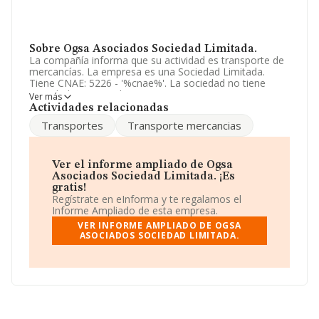
Sobre Ogsa Asociados Sociedad Limitada.
La compañía informa que su actividad es transporte de
mercancías. La empresa es una Sociedad Limitada.
Tiene CNAE: 5226 - '%cnae%'. La sociedad no tiene
actividad en mercados exteriores.
Ver más
Actividades relacionadas
El correo electrónico es
secretaria@ogsa.com
.
Transportes
Transporte mercancias
La empresa española
Ogsa Asociados Sociedad
Limitada
, con CIF B48496087, está situada en Calle
Elcano núm. 5 U 2 Dr, (48011), Bilbao, en Vizcaya, País
Ver el informe ampliado de Ogsa
Vasco.
Asociados Sociedad Limitada. ¡Es
gratis!
En relación con el sector y disponiendo de los datos de
Regístrate en eInforma y te regalamos el
hasta 10.323 empresas, a nivel nacional la facturación
Informe Ampliado de esta empresa.
asciende a 20.439 millones de euros y la media entre
VER INFORME AMPLIADO DE OGSA
todas las compañías es de 1 millón de euros de ventas
ASOCIADOS SOCIEDAD LIMITADA.
en 2008. Respecto a la información de la provincia
(hablamos de Vizcaya), en la base de datos de
INFORMA aparecen 299 empresas, con ventas en 2008
de hasta 717 millones de euros. Para aportar ulterior
información de interés en el ámbito sectorial, los
empleados de media son 6. La antigüedad desde la
constitución es de 20 años.