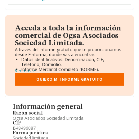
Acceda a toda la información
comercial de Ogsa Asociados
Sociedad Limitada.
A través del informe gratuito que te proporcionamos
desde Einforma, donde vas a encontrar:
Datos identificativos: Denominación, CIF,
Teléfono, Domicilio.
Informe Mercantil Completo (BORME).
Ver más
Gráficos de Evolución Ventas y Empleados.
Consejo de Administración y Administradores.
QUIERO MI INFORME GRATUITO
Directivos y Ejecutivos.
Accionistas.
Participaciones y Vinculaciones en otras empresas.
Artículos de prensa publicados sobre la empresa.
Información oficial y registral complementaria.
Información general
Razón social
Ogsa Asociados Sociedad Limitada.
CIF
B48496087
Forma jurídica
Sociedad limitada