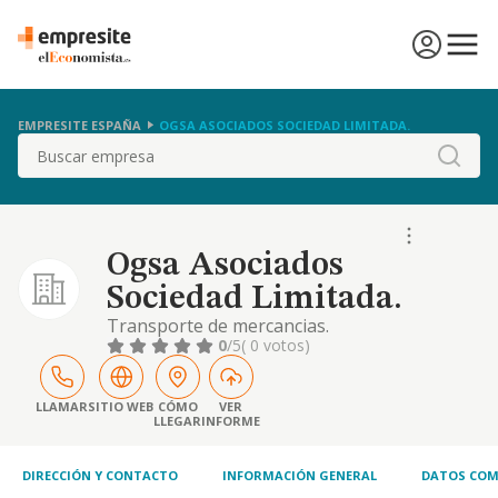
EMPRESITE ESPAÑA
OGSA ASOCIADOS SOCIEDAD LIMITADA.
Buscar
Ogsa Asociados
Sociedad Limitada.
Transporte de mercancias.
0
/5
( 0 votos)
LLAMAR
SITIO WEB
CÓMO
VER
LLEGAR
INFORME
DIRECCIÓN Y CONTACTO
INFORMACIÓN GENERAL
DATOS COM