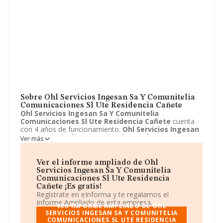
Sobre Ohl Servicios Ingesan Sa Y Comunitelia
Comunicaciones Sl Ute Residencia Cañete
Ohl Servicios Ingesan Sa Y Comunitelia
Comunicaciones Sl Ute Residencia Cañete
cuenta
con 4 años de funcionamiento.
Ohl Servicios Ingesan
Sa Y Comunitelia Comunicaciones Sl Ute
Ver más
Residencia Cañete
tiene su domicilio social registrado
en Calle Argamasilla de alba, KM 0,700, Tomelloso,
Ciudad real. Enmarca su actividad CNAE principal como
Ver el informe ampliado de Ohl
9499 - Otras actividades asociativas n.c.o.p..
Ohl
Servicios Ingesan Sa Y Comunitelia
Servicios Ingesan Sa Y Comunitelia
Comunicaciones Sl Ute Residencia
Comunicaciones Sl Ute Residencia Cañete
aparece
Cañete ¡Es gratis!
inscrita como Unión temporal de empresas.
Regístrate en eInforma y te regalamos el
Informe Ampliado de esta empresa.
VER INFORME AMPLIADO DE OHL
SERVICIOS INGESAN SA Y COMUNITELIA
COMUNICACIONES SL UTE RESIDENCIA