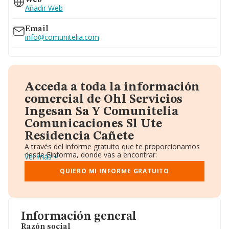
Web
Añadir Web
Email
info@comunitelia.com
Acceda a toda la información
comercial de Ohl Servicios
Ingesan Sa Y Comunitelia
Comunicaciones Sl Ute
Residencia Cañete
A través del informe gratuito que te proporcionamos
desde Einforma, donde vas a encontrar:
Ver más
Datos identificativos: Denominación, CIF,
Teléfono, Domicilio.
QUIERO MI INFORME GRATUITO
Informe Mercantil Completo (BORME).
Gráficos de Evolución Ventas y Empleados.
Consejo de Administración y Administradores.
Directivos y Ejecutivos.
Accionistas.
Información general
Participaciones y Vinculaciones en otras empresas.
Razón social
Artículos de prensa publicados sobre la empresa.