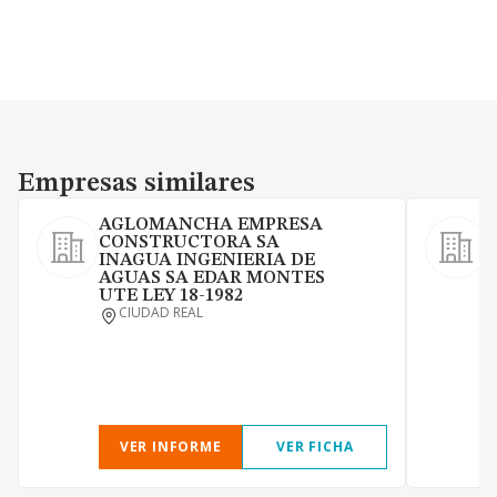
Empresas similares
Empresas similares
AGLOMANCHA EMPRESA
CONSTRUCTORA SA
INAGUA INGENIERIA DE
AGUAS SA EDAR MONTES
S
UTE LEY 18-1982
e
CIUDAD REAL
c
C
M
VER INFORME
VER FICHA