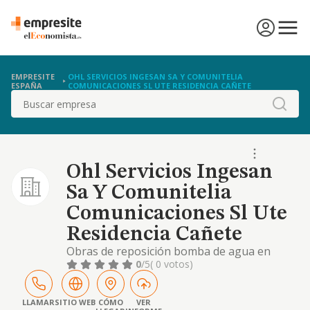
EMPRESITE
OHL SERVICIOS INGESAN SA Y COMUNITELIA
ESPAÑA
COMUNICACIONES SL UTE RESIDENCIA CAÑETE
Buscar
Ohl Servicios Ingesan
Sa Y Comunitelia
Comunicaciones Sl Ute
Residencia Cañete
Obras de reposición bomba de agua en
residencia de mayores.
0
/5
( 0 votos)
LLAMAR
SITIO WEB
CÓMO
VER