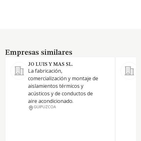
Empresas similares
Empresas similares
JO LUIS Y MAS SL.
La fabricación,
A
comercialización y montaje de
e
aislamientos térmicos y
a
acústicos y de conductos de
c
aire acondicionado.
a
GUIPUZCOA
t
e
i
g
d