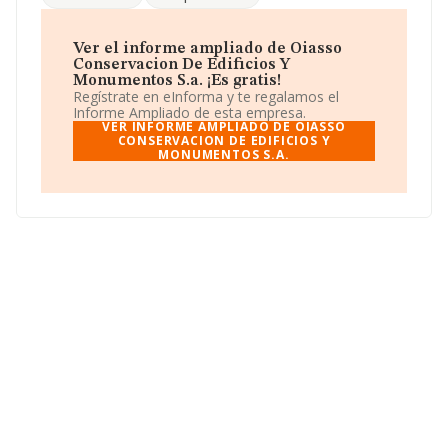
media de sector.
El correo electrónico es
oiasso@hotmail.com
.
Ver el informe ampliado de Oiasso
Conservacion De Edificios Y
La sociedad española
Oiasso Conservacion de
Monumentos S.a. ¡Es gratis!
Edificios y Monumentos S.A
, con CIF A20653531,
Regístrate en eInforma y te regalamos el
está situada en Calle Vera De Bidasoa núm. 10 Piso 5 A,
Informe Ampliado de esta empresa.
(20301), Irún, en Guipúzcoa, País Vasco.
VER INFORME AMPLIADO DE OIASSO
CONSERVACION DE EDIFICIOS Y
MONUMENTOS S.A.
En relación con el sector y disponiendo de los datos de
hasta 41.135 empresas, a nivel nacional la facturación
asciende a 15.864 millones de euros y se estima que el
promedio de la facturación entre todas las empresas es
de 385 mil euros. Respecto a la información de la
provincia (hablamos de Guipúzcoa), en la base de datos
INFORMA constan 692 empresas, cuyas ventas han
obtenido los 268 millones de euros. Para aportar
ulterior información de interés en el ámbito sectorial, la
media de empleados de las empresas es de 3; la media
de antigüedad desde la constitución es de 16 años.