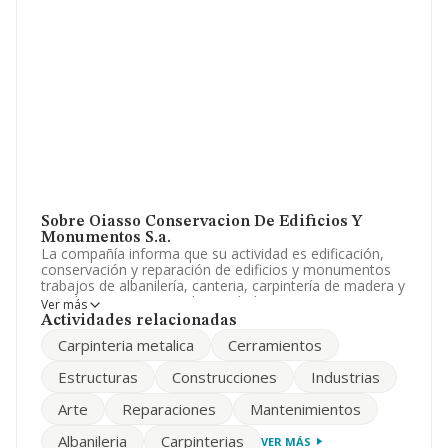
Sobre Oiasso Conservacion De Edificios Y
Monumentos S.a.
La compañía informa que su actividad es edificación,
conservación y reparación de edificios y monumentos
trabajos de albanilería, canteria, carpintería de madera y
metalica. estructuras, electricidad, cerramientos,
Ver más
fontanería, restauración artistica, pintura,. La empresa
Actividades relacionadas
es una Sociedad Anónima. Clasifica su actividad CNAE
Carpinteria metalica
Cerramientos
como 'Otras actividades de construcción especializada
n.c.o.p.', código 4399. La sociedad no tiene actividad en
Estructuras
Construcciones
Industrias
mercados exteriores.
Arte
Reparaciones
Mantenimientos
Ha habido un descenso en cuanto al número de
empleados y atendiendo a los datos disponibles en
Albanileria
Carpinterias
VER MÁS
INFORMA, ese número ha estado por encima de la