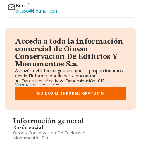
Email
oiasso@hotmail.com
Acceda a toda la información
comercial de Oiasso
Conservacion De Edificios Y
Monumentos S.a.
A través del informe gratuito que te proporcionamos
desde Einforma, donde vas a encontrar:
Datos identificativos: Denominación, CIF,
Ver más
Teléfono, Domicilio.
Informe Mercantil Completo (BORME).
QUIERO MI INFORME GRATUITO
Gráficos de Evolución Ventas y Empleados.
Consejo de Administración y Administradores.
Directivos y Ejecutivos.
Accionistas.
Participaciones y Vinculaciones en otras empresas.
Información general
Artículos de prensa publicados sobre la empresa.
Información oficial y registral complementaria.
Razón social
Oiasso Conservacion De Edificios Y
Monumentos S.a.