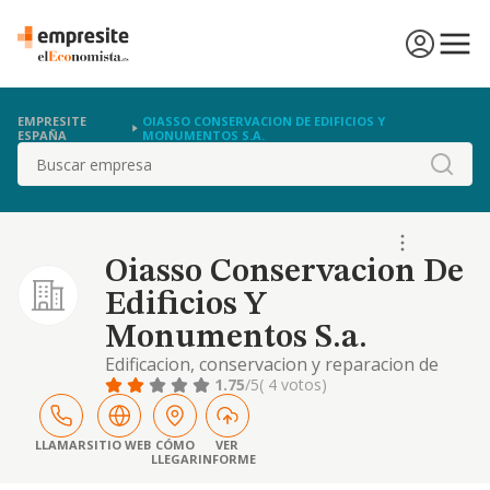
EMPRESITE
OIASSO CONSERVACION DE EDIFICIOS Y
ESPAÑA
MONUMENTOS S.A.
Buscar
Oiasso Conservacion De
Edificios Y
Monumentos S.a.
Edificacion, conservacion y reparacion de
edificios y monumentos trabajos de
1.75
/5
( 4 votos)
albanileria, canteria, carpinteria de madera y
metalica. estructuras, electricidad,
cerramientos, fontaneria, restauracion
LLAMAR
SITIO WEB
CÓMO
VER
LLEGAR
INFORME
artistica, pintura,