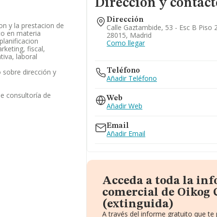
Dirección y contact
Dirección
on y la prestacion de
Calle Gaztambide, 53 - Esc B Piso 
to en materia
28015, Madrid
planificacion
Como llegar
keting, fiscal,
tiva, laboral
Teléfono
 sobre dirección y
Añadir Teléfono
de consultoría de
Web
Añadir Web
Email
Añadir Email
Acceda a toda la in
comercial de Oikog C
(extinguida)
A través del informe gratuito que 