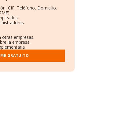
ón, CIF, Teléfono, Domicilio.
RME).
Empleados.
inistradores.
en otras empresas.
obre la empresa.
omplementaria.
RME GRATUITO