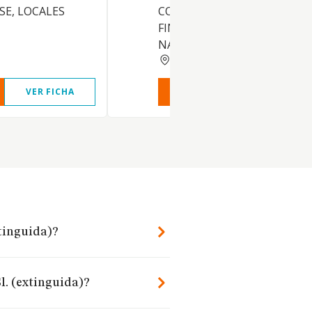
SE, LOCALES
CON EL AMBITO ECONOMIC
FINANCIERO O DE ANALOGA
NATU
MADRID
VER FICHA
VER INFORME
VER FIC
xtinguida)?
l. (extinguida)?