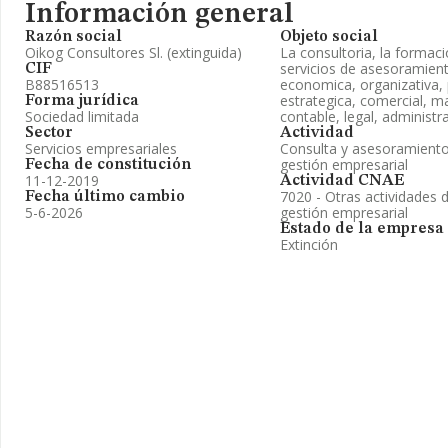
Información general
Razón social
Objeto social
Oikog Consultores Sl. (extinguida)
La consultoria, la formaci
servicios de asesoramien
CIF
B88516513
economica, organizativa, 
estrategica, comercial, mar
Forma jurídica
Sociedad limitada
contable, legal, administra
Sector
Actividad
Servicios empresariales
Consulta y asesoramiento
gestión empresarial
Fecha de constitución
11-12-2019
Actividad CNAE
7020 - Otras actividades 
Fecha último cambio
5-6-2026
gestión empresarial
Estado de la empresa
Extinción