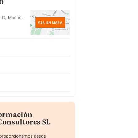
o
2 D, Madrid,
VER EN MAPA
formación
onsultores Sl.
te proporcionamos desde