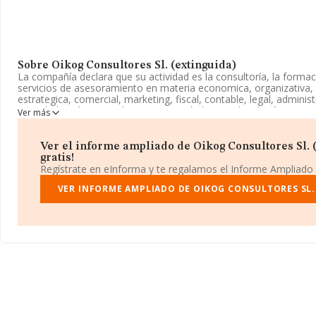
Sobre Oikog Consultores Sl. (extinguida)
La compañía declara que su actividad es la consultoría, la formac
servicios de asesoramiento en materia economica, organizativa, 
estrategica, comercial, marketing, fiscal, contable, legal, administr
sociedad está registrada como Sociedad Limitada. Clasifica su 
Ver más
'%cnae%', código 7020. La empresa no tiene actividad en mercad
La empresa española
Oikog Consultores S.L. (extinguida)
, B
Ver el informe ampliado de Oikog Consultores Sl. (
domicilio social establecido en Calle Gaztambide núm. 53 Esc B Pi
gratis!
municipio de Madrid, Madrid.
Regístrate en eInforma y te regalamos el Informe Ampliado
Con los datos a disposición de INFORMA sobre 72.271 empresas 
VER INFORME AMPLIADO DE OIKOG CONSULTORES SL.
sector, la facturación en el ámbito nacional alcanza los 15.184 mi
promedio de la facturación de ventas entre todas las compañías 
euros. En cuanto a la información relativa a la provincia de Madri
INFORMA constan 24646 empresas, cuyas ventas han alcanzado l
euros. Finalmente, para completar los datos de sector la media 
empresas es de 2; la antigüedad alcanza los 13 años desde la con