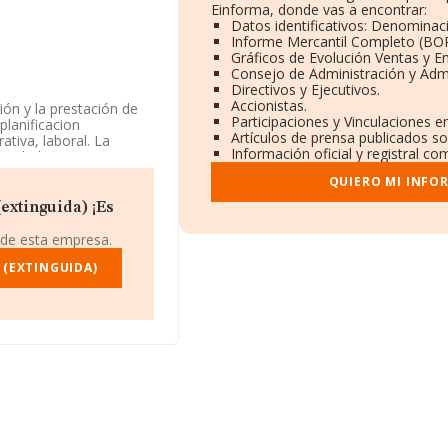
Einforma, donde vas a encontrar:
Datos identificativos: Denominaci
Informe Mercantil Completo (BO
Gráficos de Evolución Ventas y 
Consejo de Administración y Adm
Directivos y Ejecutivos.
Accionistas.
ión y la prestación de
Participaciones y Vinculaciones 
planificacion
Artículos de prensa publicados s
ativa, laboral. La
Información oficial y registral c
actividad CNAE como
os exteriores.
QUIERO MI INFO
88516513, tiene su
extinguida) ¡Es
so 2 D, (28015), en el
 de esta empresa.
pertenecientes al
 (EXTINGUIDA)
llones de euros y el
asciende a los 210 mil
d, en la base de datos
os 8.058 millones de
de empleados de las
stitución.