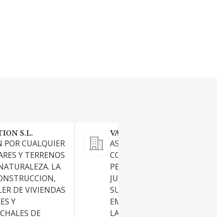
ION S.L.
VALCRISMA SL
N POR CUALQUIER
ASESORAMIENTO Y
ARES Y TERRENOS
CONSULTORIA TANTO DE
NATURALEZA. LA
PERSONAS FISICAS COMO
ONSTRUCCION,
JURIDICAS, CUALQUIERA QUE
LER DE VIVIENDAS
SU FORMA U ORGANIZACION
ES Y
EMPRESARIAL O NO, EN TOD
 CHALES DE
LAS MATERIAS RELACIONAD