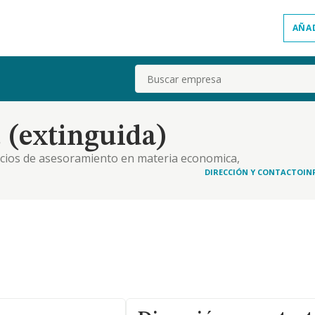
AÑA
Buscar
 (extinguida)
rvicios de asesoramiento en materia economica,
rketing, fiscal, contable, legal, administrativa,
DIRECCIÓN Y CONTACTO
IN