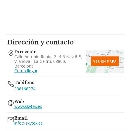
Dirección y contacto
Dirección
Calle Antonio Rubio, 2 -4-6 Nav 6 B,
Vilanova I La Geltru, 08800,
VER EN MAPA
Barcelona
Como llegar
Teléfono
938168074
Web
www.skytex.es
Email
info@skytex.es