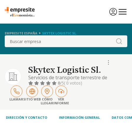
EMPRESITE ESPAÑA
SKYTEX LOGISTIC SL.
Buscar
Skytex Logistic Sl.
Servicios de transporte terrestre de
mercancías por carretera en ámbito nacional
0
/5
( 0 votos)
e internacional.
LLAMAR
SITIO WEB
CÓMO
VER
LLEGAR
INFORME
DIRECCIÓN Y CONTACTO
INFORMACIÓN GENERAL
DATOS COM