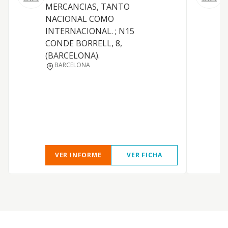
MERCANCIAS, TANTO
T
NACIONAL COMO
i
INTERNACIONAL. ; N15
f
CONDE BORRELL, 8,
c
(BARCELONA).
BARCELONA
VER INFORME
VER FICHA