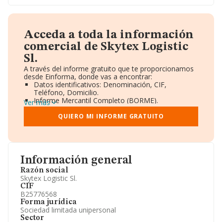
Acceda a toda la información
comercial de Skytex Logistic
Sl.
A través del informe gratuito que te proporcionamos
desde Einforma, donde vas a encontrar:
Datos identificativos: Denominación, CIF,
Teléfono, Domicilio.
Informe Mercantil Completo (BORME).
Ver más
Gráficos de Evolución Ventas y Empleados.
Consejo de Administración y Administradores.
QUIERO MI INFORME GRATUITO
Directivos y Ejecutivos.
Accionistas.
Participaciones y Vinculaciones en otras empresas.
Artículos de prensa publicados sobre la empresa.
Información oficial y registral complementaria.
Información general
Razón social
Skytex Logistic Sl.
CIF
B25776568
Forma jurídica
Sociedad limitada unipersonal
Sector