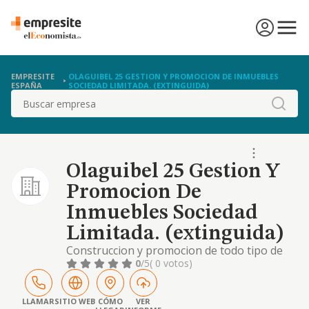
EMPRESITE
OLAGUIBEL 25 GESTION Y PROMOCION DE INMUEBLES
ESPAÑA
SOCIEDAD LIMITADA. (EXTINGUIDA)
Buscar
Olaguibel 25 Gestion Y
Promocion De
Inmuebles Sociedad
Limitada. (extinguida)
Construccion y promocion de todo tipo de
edificaciones. asesoramiento inmobiliario.
0
/5
( 0 votos)
compraventa y arrendamiento de todo tipo
de inmuebles
LLAMAR
SITIO WEB
CÓMO
VER