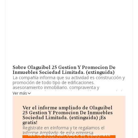
Sobre Olaguibel 25 Gestion Y Promocion De
Inmuebles Sociedad Limitada. (extinguida)
La compañía informa que su actividad es construcción y
promoción de todo tipo de edificaciones.
asesoramiento inmobiliario. compraventa y
arrendamiento de todo tipo de inmuebles. La sociedad
Ver más
está registrada como Sociedad Limitada. Tiene CNAE:
4101 - '%cnae%'. La sociedad no tiene actividad en
mercados exteriores.
Ver el informe ampliado de Olaguibel
25 Gestion Y Promocion De Inmuebles
La empresa española
Olaguibel 25 Gestión y
Sociedad Limitada. (extinguida) ¡Es
Promocion de Inmuebles Sociedad Limitada.
gratis!
(extinguida)
, con número de identificación fiscal
Regístrate en eInforma y te regalamos el
B01393180, se encuentra en Calle Olaguibel núm. 25,
Informe Ampliado de esta empresa.
VER INFORME AMPLIADO DE OLAGUIBEL
(01004), Vitoria-gasteiz, en Álava, País Vasco.