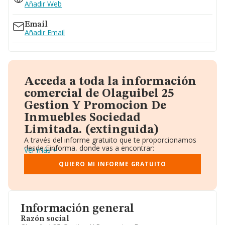
Añadir Web
Email
Añadir Email
Acceda a toda la información
comercial de Olaguibel 25
Gestion Y Promocion De
Inmuebles Sociedad
Limitada. (extinguida)
A través del informe gratuito que te proporcionamos
desde Einforma, donde vas a encontrar:
Ver más
Datos identificativos: Denominación, CIF,
Teléfono, Domicilio.
QUIERO MI INFORME GRATUITO
Informe Mercantil Completo (BORME).
Gráficos de Evolución Ventas y Empleados.
Consejo de Administración y Administradores.
Directivos y Ejecutivos.
Accionistas.
Información general
Participaciones y Vinculaciones en otras empresas.
Razón social
Artículos de prensa publicados sobre la empresa.