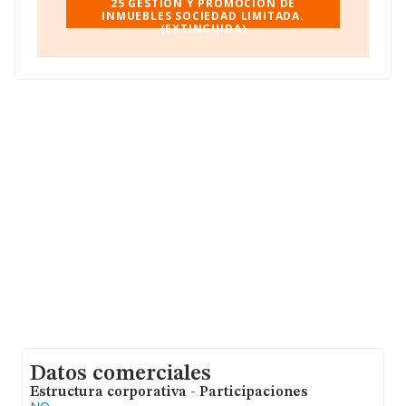
25 GESTION Y PROMOCION DE
INMUEBLES SOCIEDAD LIMITADA.
En relación con el sector y disponiendo de los datos de
(EXTINGUIDA)
hasta 188.948 empresas, en el ámbito nacional la
facturación alcanza la cifra de 36.783 millones de euros
y se estima que el promedio de la facturación entre
todas las empresas es de 194 mil euros. Por último, con
el fin de ampliar la información relativa al ámbito de la
empresa, los empleados de media son 2; la antigüedad
desde la constitución es de 17 años.
Datos comerciales
Estructura corporativa - Participaciones