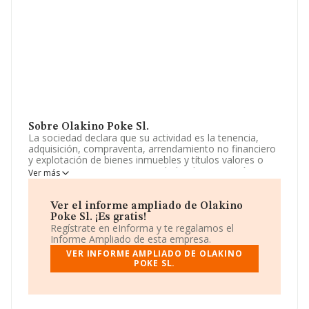
Sobre Olakino Poke Sl.
La sociedad declara que su actividad es la tenencia,
adquisición, compraventa, arrendamiento no financiero
y explotación de bienes inmuebles y títulos valores o
participaciones en otras sociedades. la promoción y
Ver más
construcción de edificios, viviendas, locales y cualquier
clase de inmueble. actividades de restauración, bares,.
La sociedad está registrada como Sociedad Limitada.
Ver el informe ampliado de Olakino
Clasifica su actividad CNAE como '%cnae%', código
Poke Sl. ¡Es gratis!
6421. La sociedad no tiene actividad en mercados
Regístrate en eInforma y te regalamos el
exteriores.
Informe Ampliado de esta empresa.
VER INFORME AMPLIADO DE OLAKINO
La compañía
Olakino Poke S.L
, CIF B72544653, está
POKE SL.
situada en Avenida Argentina núm. 18 Ent 2, (07011),
Palma, Isles Baleares, Islas Baleares.
En relación con el sector y disponiendo de los datos de