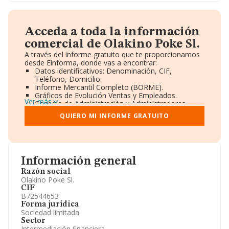
Acceda a toda la información
comercial de Olakino Poke Sl.
A través del informe gratuito que te proporcionamos
desde Einforma, donde vas a encontrar:
Datos identificativos: Denominación, CIF,
Teléfono, Domicilio.
Informe Mercantil Completo (BORME).
Gráficos de Evolución Ventas y Empleados.
Ver más
Consejo de Administración y Administradores.
Directivos y Ejecutivos.
QUIERO MI INFORME GRATUITO
Accionistas.
Participaciones y Vinculaciones en otras empresas.
Artículos de prensa publicados sobre la empresa.
Información oficial y registral complementaria.
Información general
Razón social
Olakino Poke Sl.
CIF
B72544653
Forma jurídica
Sociedad limitada
Sector
Intermediación financiera