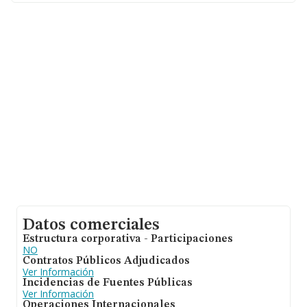
hasta 45.306 empresas, en el ámbito nacional la
facturación alcanza la cifra de 71.120 millones de euros
y el promedio de la facturación de ventas entre todas
las compañías asciende a los 1 millón de euros. Para
aportar ulterior información de interés en el ámbito
sectorial, la media de antigüedad desde la constitución
es de 8 años. Los empleados de media son 2.
Datos comerciales
Estructura corporativa - Participaciones
NO
Contratos Públicos Adjudicados
Ver Información
Incidencias de Fuentes Públicas
Ver Información
Operaciones Internacionales