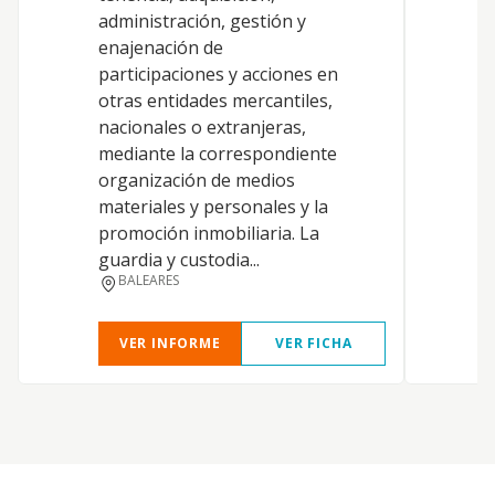
p
administración, gestión y
s
enajenación de
n
participaciones y acciones en
a
otras entidades mercantiles,
L
nacionales o extranjeras,
s
mediante la correspondiente
b
organización de medios
L
materiales y personales y la
a
promoción inmobiliaria. La
t
guardia y custodia...
BALEARES
VER INFORME
VER FICHA