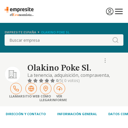
EMPRESITE ESPAÑA
OLAKINO POKE SL.
Buscar
Olakino Poke Sl.
La tenencia, adquisición, compraventa,
arrendamiento no financiero y explotación
0
/5
( 0 votos)
de bienes inmuebles y títulos valores o
participaciones en otras sociedades. la
promoción y construcción de edificios,
LLAMAR
SITIO WEB
CÓMO
VER
LLEGAR
INFORME
viviendas, locales y cualquier clase de
inmueble. actividades de restauración, bares,
..
DIRECCIÓN Y CONTACTO
INFORMACIÓN GENERAL
DATOS COM