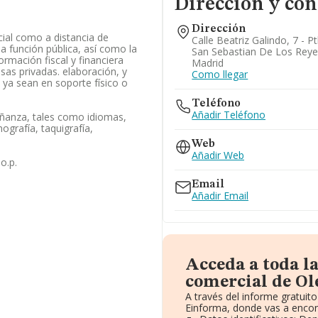
Dirección y con
Dirección
ial como a distancia de
Calle Beatriz Galindo, 7 - Pt
a función pública, así como la
San Sebastian De Los Reye
ormación fiscal y financiera
Madrid
as privadas. elaboración, y
Como llegar
 ya sean en soporte físico o
Teléfono
Añadir Teléfono
eñanza, tales como idiomas,
ografía, taquigrafía,
Web
Añadir Web
o.p.
Email
Añadir Email
Acceda a toda l
comercial de Ol
A través del informe gratui
Einforma, donde vas a encon