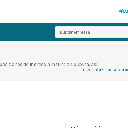
AÑA
Buscar
osiciones de ingreso a la función pública, así
y financiera para organismos o empresas privadas.
DIRECCIÓN Y CONTACTO
IN
soporte físico o digital;