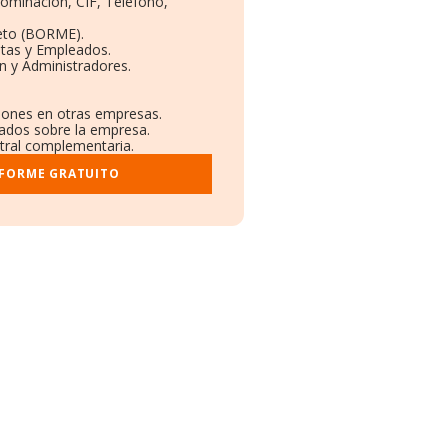
nominación, CIF, Teléfono,
eto (BORME).
ntas y Empleados.
n y Administradores.
ciones en otras empresas.
cados sobre la empresa.
stral complementaria.
NFORME GRATUITO