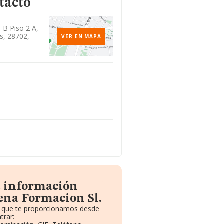
tacto
l B Piso 2 A,
s, 28702,
VER EN MAPA
a información
ena Formacion Sl.
to que te proporcionamos desde
trar: