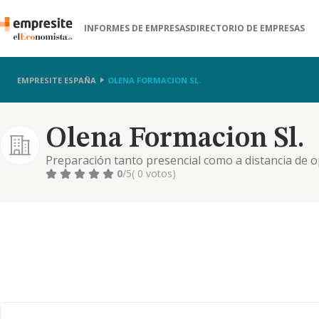
INFORMES DE EMPRESAS
DIRECTORIO DE EMPRESAS
EMPRESITE ESPAÑA
OLENA FORMACION SL.
Olena Formacion Sl.
Preparación tanto presencial como a distancia de op
como la realización de cursos de formación fiscal 
0
/5
( 0 votos)
elaboración, y venta de temarios y libros ya sean en 