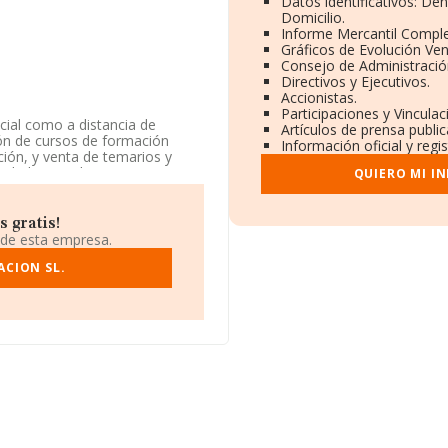
Datos identificativos: De
Domicilio.
Informe Mercantil Compl
Gráficos de Evolución Ve
Consejo de Administració
Directivos y Ejecutivos.
Accionistas.
Participaciones y Vincula
cial como a distancia de
Artículos de prensa publi
ión de cursos de formación
Información oficial y regi
ción, y venta de temarios y
ciedad Limitada. Su CNAE
QUIERO MI I
za actividad de importación y/o
 gratis!
 se encuentra en Calle Beatriz
 de esta empresa.
es, Madrid.
ACION SL.
ertenecientes al sector, a
y se calcula un promedio de
ión con la información de la
 7598 empresas, cuyas ventas
de ampliar la información
ción es de 14 años. Los