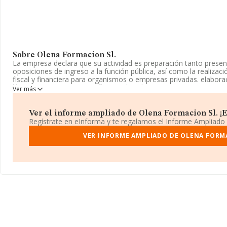
Sobre Olena Formacion Sl.
La empresa declara que su actividad es preparación tanto presen
oposiciones de ingreso a la función pública, así como la realizac
fiscal y financiera para organismos o empresas privadas. elabora
libros ya sean en soporte físico o digital;. La empresa es una So
Ver más
corresponde a 8559 con código 'Otra educación n.c.o.p.'. No reali
exportación.
Ver el informe ampliado de Olena Formacion Sl. ¡Es
La sociedad española
Olena Formacion S.L
, con CIF B72985971,
Regístrate en eInforma y te regalamos el Informe Ampliado
Galindo núm. 7 Ptl B Piso 2 A, (28702), San Sebastian De Los Rey
VER INFORME AMPLIADO DE OLENA FORM
Con los datos a disposición de INFORMA sobre 27.784 empresas p
nivel nacional la facturación asciende a 4.215 millones de euros 
facturación de 151 mil euros entre todas las compañías. En relac
provincia de Madrid, en la base de datos de INFORMA aparecen
han obtenido los 1.380 millones de euros. Por último, con el fin 
relativa al ámbito de la empresa, la antigüedad desde la constitu
empleados de media son 3.