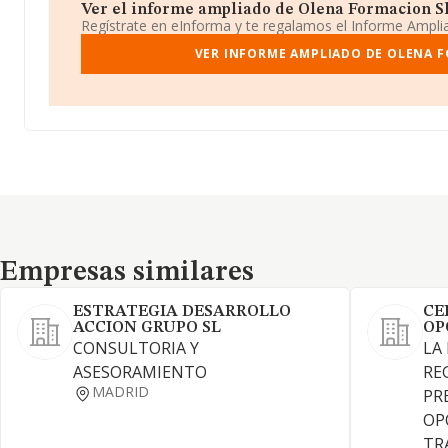
Ver el informe ampliado de Olena Formacion Sl. 
Regístrate en eInforma y te regalamos el Informe Ampl
VER INFORME AMPLIADO DE OLENA F
Empresas similares
Empresas similares
ESTRATEGIA DESARROLLO
CE
ACCION GRUPO SL
OP
CONSULTORIA Y
LA
ASESORAMIENTO
RE
MADRID
PR
OP
TR