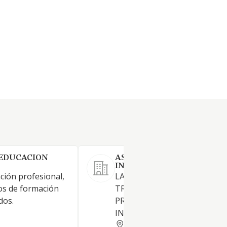
 EDUCACION
ASESORAMIENTO LINGUIS
INTEGRAL SL
ción profesional,
LA REALIZACION DE
os de formación
TRADUCCIONES DE IDIOMAS 
dos.
PRESTACION DE SERVICIOS 
INTERPRETES
MADRID