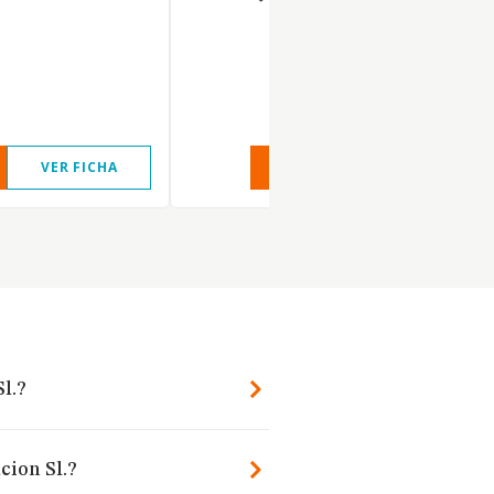
VER FICHA
VER INFORME
VER FIC
l.?
cion Sl.?