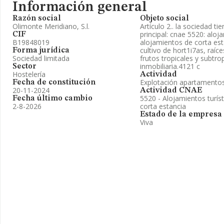
Información general
Razón social
Objeto social
Olimonte Meridiano, S.l.
Artículo 2.. la sociedad ti
principal: cnae 5520: aloj
CIF
B19848019
alojamientos de corta est
cultivo de hort1i7as, raíc
Forma jurídica
Sociedad limitada
frutos tropicales y subtr
inmobiliaria.4121 c
Sector
Hostelería
Actividad
Explotación apartamentos
Fecha de constitución
20-11-2024
Actividad CNAE
5520 - Alojamientos turís
Fecha último cambio
2-8-2026
corta estancia
Estado de la empresa
Viva