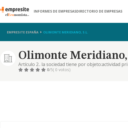
INFORMES DE EMPRESAS
DIRECTORIO DE EMPRESAS
EMPRESITE ESPAÑA
OLIMONTE MERIDIANO, S.L.
Olimonte Meridiano, 
Artículo 2.. la sociedad tiene por objeto:actividad pr
alojamientos de corta estancia.otras actividades: 01
0
/5
( 0 votos)
cultivo de frutos tropicales y subtropicales,4110 p