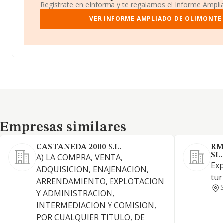
Regístrate en eInforma y te regalamos el Informe Ampl
VER INFORME AMPLIADO DE OLIMONTE 
Empresas similares
Empresas similares
CASTANEDA 2000 S.L.
RM
SL.
A) LA COMPRA, VENTA,
Exp
ADQUISICION, ENAJENACION,
tur
ARRENDAMIENTO, EXPLOTACION
Y ADMINISTRACION,
INTERMEDIACION Y COMISION,
POR CUALQUIER TITULO, DE