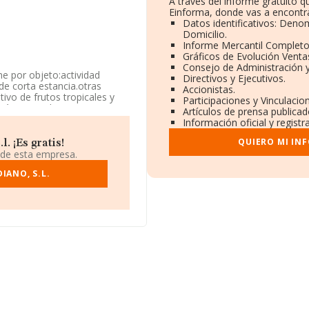
A través del informe gratuito 
Einforma, donde vas a encontra
Datos identificativos: Deno
Domicilio.
Informe Mercantil Complet
Gráficos de Evolución Venta
Consejo de Administración y
ne por objeto:actividad
Directivos y Ejecutivos.
de corta estancia.otras
Accionistas.
tivo de frutos tropicales y
Participaciones y Vinculaci
stá registrada como
Artículos de prensa publica
s turísticos y otros
Información oficial y regist
ene actividad en mercados
QUIERO MI IN
. ¡Es gratis!
 de esta empresa.
a en Camino Porchena El
 Cruz De Tenerife, Islas
IANO, S.L.
.006 empresas, la facturación
stima que el promedio de la
ación con la información de
 INFORMA aparecen 821
e, para completar los datos
constitución es de 12 años.