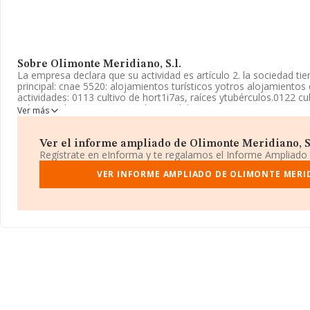
Sobre Olimonte Meridiano, S.l.
La empresa declara que su actividad es artículo 2. la sociedad tie
principal: cnae 5520: alojamientos turísticos yotros alojamientos 
actividades: 0113 cultivo de hort1i7as, raíces ytubérculos.0122 cul
subtropicales,4110 promoción inmobiliaria.4121 c. La empresa e
Ver más
Sociedad Limitada. Clasifica su actividad CNAE como 'Alojamiento
alojamientos de corta estancia', código 5520. La sociedad no ti
exteriores.
Ver el informe ampliado de Olimonte Meridiano, S.l
Regístrate en eInforma y te regalamos el Informe Ampliado
La empresa
Olimonte Meridiano, S.L
, B19848019, está situad
Aserrador núm. S/N, (38916), en el municipio de Echedo, en Santa
VER INFORME AMPLIADO DE OLIMONTE MERID
Canarias.
En relación con el sector y disponiendo de los datos de hasta 15
en el ámbito nacional alcanza los 3.273 millones de euros y se e
facturación entre todas las empresas es de 218 mil euros. En rel
la provincia de Santa Cruz De Tenerife, en la base de datos de
empresas, con ventas de hasta 241 millones de euros. Finalment
de sector la media de empleados es de 2; la antigüedad desde la 