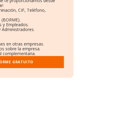
que te proporcionamos desde
r:
minación, CIF, Teléfono,
o (BORME).
s y Empleados.
 Administradores.
ones en otras empresas.
dos sobre la empresa.
ral complementaria.
FORME GRATUITO