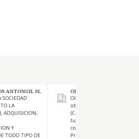
S ANTONGIL SL
OIKOS-FLORENCIA SL.
A SOCIEDAD
Objeto. La sociedad tiene por
ETO LA
objeto: 1. PRINCIPALMENTE.
 ADQUISICION,
(C.N.A.E. 55.20) Alojamientos
turísticos y otros alojamiento
ION Y
corta estancia. (C.N.A.E. 41.10).
E TODO TIPO DE
Promoción inmobiliaria. 3. (C.