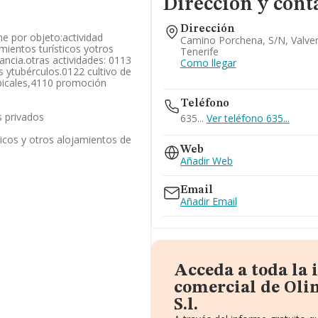
Dirección y cont
Dirección
ene por objeto:actividad
Camino Porchena, S/n, Valver
amientos turísticos yotros
Tenerife
ancia.otras actividades: 0113
Como llegar
es ytubérculos.0122 cultivo de
opicales,4110 promoción
Teléfono
 privados
635...
Ver teléfono 635...
ticos y otros alojamientos de
Web
Añadir Web
Email
Añadir Email
Acceda a toda la
comercial de Oli
S.l.