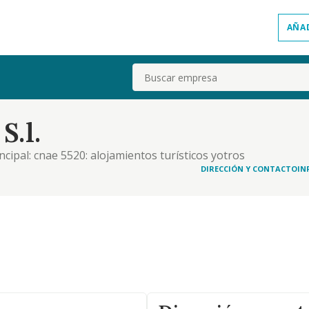
AÑA
Buscar
S.l.
incipal: cnae 5520: alojamientos turísticos yotros
13 cultivo de hort1i7as, raíces ytubérculos.0122
DIRECCIÓN Y CONTACTO
IN
romoción inmobiliaria.4121 c