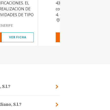
FICACIONES. EL
43.99). Otras actividades
REALIZACION DE
construcción especializada n.c
IVIDADES DE TIPO
4. (C.N.A.E. 68.20). Alquiler de b
SANTA CRUZ TENERIFE
ENERIFE
VER FICHA
VER INFORME
VER FIC
 S.l.?
iano, S.l.?