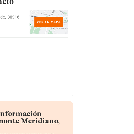
acto
de, 38916,
VER EN MAPA
 información
monte Meridiano,