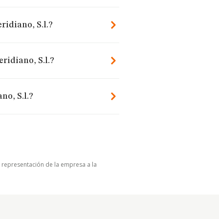
idiano, S.l.?
ridiano, S.l.?
no, S.l.?
u representación de la empresa a la