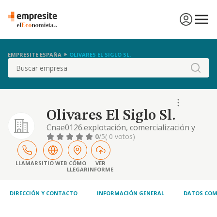
EMPRESITE ESPAÑA
OLIVARES EL SIGLO SL.
Buscar
Olivares El Siglo Sl.
Cnae0126.explotación, comercialización y
distribución agraria en general y
0
/5
( 0 votos)
especialmente el cultivo de olivos y/o
cultivos leñosos y otros productos
hortícolas, y cultivos de especias, plantas
LLAMAR
SITIO WEB
CÓMO
VER
LLEGAR
INFORME
aromáticas, medicinales y farmtacéuticas
DIRECCIÓN Y CONTACTO
INFORMACIÓN GENERAL
DATOS COM