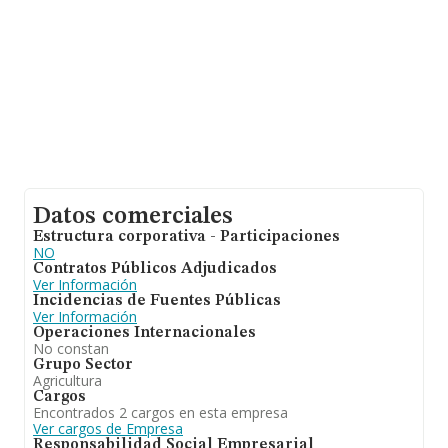
han obtenido los 3 millones de euros. Para aportar
ulterior información de interés en el ámbito sectorial, la
antigüedad alcanza los 15 años desde la constitución.
La media de empleados es de 3.
Datos comerciales
Estructura corporativa - Participaciones
NO
Contratos Públicos Adjudicados
Ver Información
Incidencias de Fuentes Públicas
Ver Información
Operaciones Internacionales
No constan
Grupo Sector
Agricultura
Cargos
Encontrados 2 cargos en esta empresa
Ver cargos de Empresa
Responsabilidad Social Empresarial