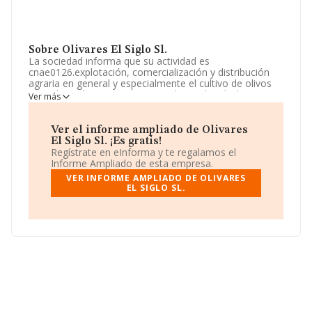
Sobre Olivares El Siglo Sl.
La sociedad informa que su actividad es
cnae0126.explotación, comercialización y distribución
agraria en general y especialmente el cultivo de olivos
y/o cultivos leñosos y otros productos hortícolas, y
Ver más
cultivos de especias, plantas aromáticas, medicinales y
farmtacéuticas. La empresa aparece inscrita en el
Registro Mercantil como Sociedad Limitada. Su CNAE
Ver el informe ampliado de Olivares
corresponde a 0126 con código 'Cultivo de frutos
El Siglo Sl. ¡Es gratis!
oleaginosos'. La sociedad no tiene actividad en
Regístrate en eInforma y te regalamos el
mercados exteriores.
Informe Ampliado de esta empresa.
VER INFORME AMPLIADO DE OLIVARES
La empresa
Olivares El Siglo S.L
, con número de
EL SIGLO SL.
identificación fiscal B56937733, se encuentra en Calle
Olivares núm. 4, (45140), en el municipio de Los
Navalmorales, en Toledo, Castilla-la Mancha.
En base a la información de la que dispone INFORMA
sobre 1.933 compañías, en el ámbito nacional la
facturación alcanza la cifra de 468 millones de euros y el
promedio de la facturación de ventas entre todas las
compañías asciende a los 242 mil euros. En relación con
la información de la provincia de Toledo, en la base de
datos INFORMA constan 48 empresas, cuyas ventas