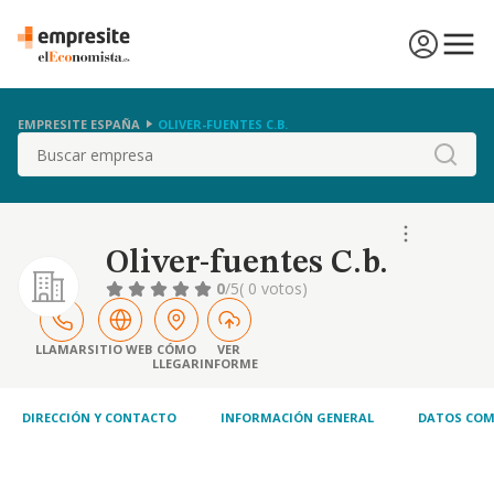
EMPRESITE ESPAÑA
OLIVER-FUENTES C.B.
Buscar
Oliver-fuentes C.b.
0
/5
( 0 votos)
LLAMAR
SITIO WEB
CÓMO
VER
LLEGAR
INFORME
DIRECCIÓN Y CONTACTO
INFORMACIÓN GENERAL
DATOS COM