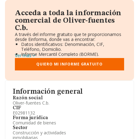
Acceda a toda la información
comercial de Oliver-fuentes
C.b.
A través del informe gratuito que te proporcionamos
desde Einforma, donde vas a encontrar:
Datos identificativos: Denominación, CIF,
Teléfono, Domicilio.
Informe Mercantil Completo (BORME).
Ver más
Gráficos de Evolución Ventas y Empleados.
Consejo de Administración y Administradores.
QUIERO MI INFORME GRATUITO
Directivos y Ejecutivos.
Accionistas.
Participaciones y Vinculaciones en otras empresas.
Artículos de prensa publicados sobre la empresa.
Información oficial y registral complementaria.
Información general
Razón social
Oliver-fuentes C.b.
CIF
E02981132
Forma jurídica
Comunidad de bienes
Sector
Construcción y actividades
inmobiliarias