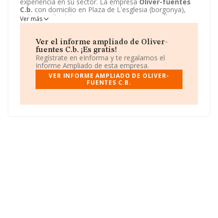
experiencia en su sector. La empresa
Oliver-fuentes
C.b.
con domicilio en Plaza de L'esglesia (borgonya),
null, Cornella del Terri, Gerona. La empresa
Oliver-
Ver más
fuentes C.b.
está inscrita como Comunidad de bienes.
Ver el informe ampliado de Oliver-
fuentes C.b. ¡Es gratis!
Regístrate en eInforma y te regalamos el
Informe Ampliado de esta empresa.
VER INFORME AMPLIADO DE OLIVER-
FUENTES C.B.